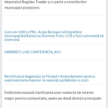
deputatul Bogdan Toader și o parte a consilierilor
municipali ploieșteni.
Cum vor USR şi PNL- Aripa Bolojan să împiedice
incompatibilitatea lui Dominic Fritz. CCR a fost solicitată să
intervină
URMĂRIȚI LIVE CONFERINȚA, AICI
Rectificarea bugetului la Ploiești: Amendament pentru
suplimentarea banilor la reparații grădinițe și școli
​Întâlnirea vizează clarificarea unor subiecte de interes
major pentru comunitate, axate pe două direcții principale: