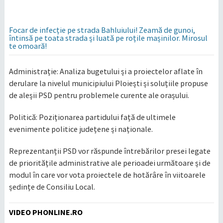
Focar de infecție pe strada Bahluiului! Zeamă de gunoi,
întinsă pe toata strada și luată pe roțile mașinilor. Mirosul
te omoară!
​Administrație: Analiza bugetului și a proiectelor aflate în
derulare la nivelul municipiului Ploiești și soluțiile propuse
de aleșii PSD pentru problemele curente ale orașului.
​Politică: Poziționarea partidului față de ultimele
evenimente politice județene și naționale.
​Reprezentanții PSD vor răspunde întrebărilor presei legate
de prioritățile administrative ale perioadei următoare și de
modul în care vor vota proiectele de hotărâre în viitoarele
ședințe de Consiliu Local.
VIDEO PHONLINE.RO