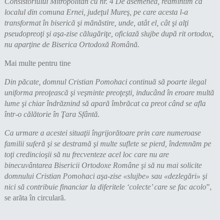
Consistoriului Mitropolitan cu nr. 4 De asemenea, reamintim că
localul din
comuna
Ernei, judeţul Mureş, pe care acesta l-a
transformat în biserică şi mănăstire, unde, atât el, cât şi alţi
pseudopreoţi şi aşa-zise călugăriţe, oficiază slujbe după rit ortodox,
nu aparţine de Biserica Ortodoxă Română.
Mai multe pentru tine
Din păcate, domnul Cristian Pomohaci continuă să poarte ilegal
uniforma preoţească şi veşminte preoţeşti, inducând în eroare multă
lume şi chiar îndrăznind să apară îmbrăcat ca preot când se afla
într-o călătorie în Ţara Sfântă.
Ca urmare a acestei situaţii îngrijorătoare prin care numeroase
familii suferă şi se destramă şi multe suflete se pierd, îndemnăm pe
toţi credincioşii să nu frecventeze acel loc care nu are
binecuvântarea Bisericii Ortodoxe Române şi să nu mai solicite
domnului Cristian Pomohaci aşa-zise
«slujbe
» sau
«dezlegări
» şi
nici să contribuie financiar la diferitele ‘colecte’ care se fac acolo
”,
se arăta în circulară.