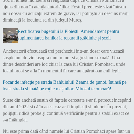
Șoc în lumea mondenă și religioasă după ce Cristian Pomohaci a
ajuns din nou în atenția autorităților. Fostul preot este vizat într-un
nou dosar cu acuzații extrem de grave, iar polițiștii au descins marți
dimineață la locuința sa din județul Mureș.
Rectificarea bugetului la Ploiești: Amendament pentru
suplimentarea banilor la reparații grădinițe și școli
Anchetatorii efectuează trei percheziții într-un dosar care vizează
suspiciuni de viol asupra unui minor și agresiune sexuală. Una
dintre descinderi are loc chiar la casa lui Cristian Pomohaci, unde
fostul preot se afla în momentul în care au apărut oamenii legii.
Focar de infecție pe strada Bahluiului! Zeamă de gunoi, întinsă pe
toata strada și luată pe roțile mașinilor. Mirosul te omoară!
Surse din anchetă susțin că faptele cercetate s-ar fi petrecut începând
din anul 2022 și că în acest caz ar fi implicați și minori. În prezent,
polițiștii ridică probe și continuă verificările pentru a stabili exact ce
s-a întâmplat.
Nu este prima dată când numele lui Cristian Pomohaci apare într-un