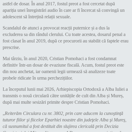
astfel de dosar. În anul 2017, fostul preot a fost cercetat după
apariția unei înregistrări audio în care ar fi încercat să convingă un
adolescent să întrețină relații sexuale.
Scandalul de atunci a provocat reacții puternice și a dus la
excluderea sa din rândul clerului. Cu toate acestea, dosarul penal a
fost clasat în anul 2019, după ce procurorii au stabilit că faptele erau
prescrise.
Mai târziu, în anul 2020, Cristian Pomohaci a fost condamnat
definitiv într-un dosar de evaziune fiscală. Acum, fostul preot este
din nou anchetat, iar oamenii legii urmează să analizeze toate
probele ridicate în urma perchezițiilor.
La începutul lunii mai 2026, Arhiepiscopia Ortodoxă a Alba Iuliei a
transmis o nouă circulară către unitățile de cult din Alba și Mureș,
după mai multe sesizări primite despre Cristian Pomohaci.
„
Reiterăm Circulara cu nr. 3802, prin care aducem la cunoştinţă
tuturor fiilor şi fiicelor Eparhiei noastre din judeţele Alba şi Mureş,
că susnumitul a fost destituit din slujirea clericală prin Decizia