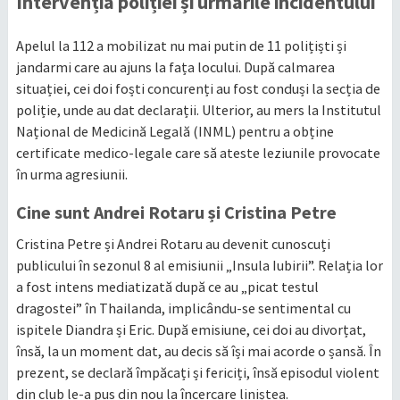
Intervenția poliției și urmările incidentului
Apelul la 112 a mobilizat nu mai putin de 11 polițiști și
jandarmi care au ajuns la fața locului. După calmarea
situației, cei doi foști concurenți au fost conduși la secția de
poliție, unde au dat declarații. Ulterior, au mers la Institutul
Național de Medicină Legală (INML) pentru a obține
certificate medico-legale care să ateste leziunile provocate
în urma agresiunii.
Cine sunt Andrei Rotaru și Cristina Petre
Cristina Petre și Andrei Rotaru au devenit cunoscuți
publicului în sezonul 8 al emisiunii „Insula Iubirii”. Relația lor
a fost intens mediatizată după ce au „picat testul
dragostei” în Thailanda, implicându-se sentimental cu
ispitele Diandra și Eric. După emisiune, cei doi au divorțat,
însă, la un moment dat, au decis să își mai acorde o șansă. În
prezent, se declară împăcați și fericiți, însă episodul violent
din club le-a pus din nou la încercare liniștea.