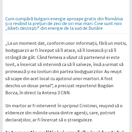
Cum cumpără bulgarii energie aproape gratis din România
și o revând la prețuri de zeci de ori mai mari. Cine sunt noii
„băieți deștepți” din energie de la sud de Dunăre
„La un moment dat, conform unor informații, fără un motiv,
bodyguarzii ar fi început să îl atace, să îl lovească și să îl
strângă de gât. Când femeia a văzut că partenerul ei este
lovit, a încercat să intervină ca să îl salveze, însă a urmat să
primească și ea lovituri din partea bodyguarzilor. Au reușit
să scape din acel local cu ajutorul unor martori. A fost
deschis un dosar penal”, a precizat reporterul Bogdan
Borza, în direct la Antena 3 CNN.
Un martor ar fi intervenit în sprijinul Cristinei, reușind să o
elibereze din mâinile unuia dintre agenți, care, potrivit
declarațiilor, ar fi încercat să o ștranguleze.