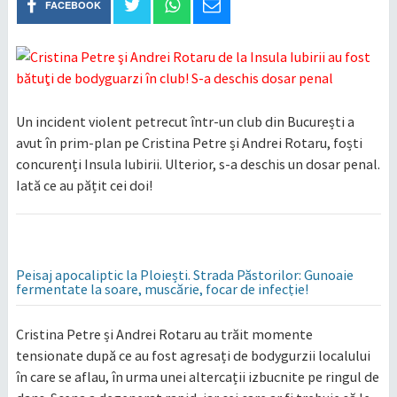
FACEBOOK
Un incident violent petrecut într-un club din București a
avut în prim-plan pe Cristina Petre și Andrei Rotaru, foști
concurenți Insula Iubirii. Ulterior, s-a deschis un dosar penal.
Iată ce au pățit cei doi!
Peisaj apocaliptic la Ploiești. Strada Păstorilor: Gunoaie
fermentate la soare, muscărie, focar de infecție!
Cristina Petre și Andrei Rotaru au trăit momente
tensionate după ce au fost agresați de bodygurzii localului
în care se aflau, în urma unei altercații izbucnite pe ringul de