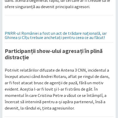
dans. Scena a degenerat rapid, iar cei care ar fi trebuie să le
ofere singuranță au devenit principalii agresori.
PNRR-ul României a fost un act de trădare națională, iar
Ghinea și Cîțu trebuie anchetați pentru ceea ce au făcut!
Participanții show-ului agresați în plină
distracție
Potrivit relatărilor difuzate de Antena 3 CNN, incidentul a
început atunci când Andrei Rotaru, aflat pe ringul de dans,
ar fi fost atacat brusc de agenții de pază, fără un motiv
evident. Aceștia l-ar fi lovit și l-ar fi strâns de gât. În
momentul în care Cristina Petre a văcut ce se întâmplî, a
încercat să intervină pentru a-și apăra partenerul, însă a
devenit, la rândul ei, ținta agresiunilor.