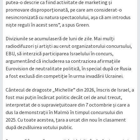
putea-o descrie ca fiind activitate de marketing și
promovare disproporționată, pe care am considerat-o
nesincronizată cu natura spectacolului, așa că am introdus
niște reguli în acest sens”, a spus Green.
Diviziunile se acumulaseră de luni de zile. Mai mulți
radiodifuzori și artiști au cerut organizatorului concursului,
EBU, să interzică participarea Israelului în concurs,
argumentând că includerea sa contrazicea afirmațiile
Eurovision de neutralitate politică, în special după ce Rusia
a fost exclusă din competiție în urma invadării Ucrainei.
Cântecul de dragoste „Michelle” din 2026, înscris de Israel, a
fost mai puțin încărcat politic decât cel de anul trecut,
interpretat de o supraviețuitoare din 7 octombrie și care a
dus la demonstrații în Malmö în timpul concursului din
2025. Cu toate acestea, țara a urcat din nou în clasament
după dezvăluirea votului public.