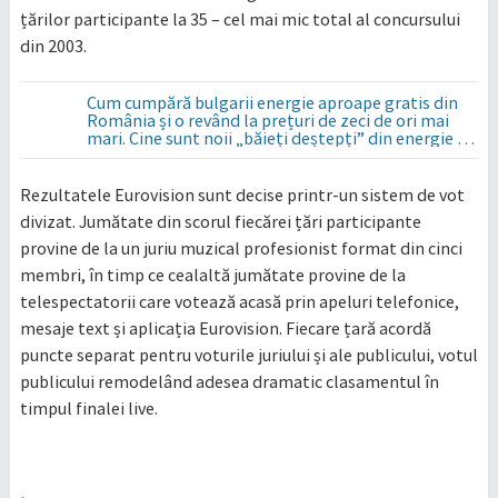
țărilor participante la 35 – cel mai mic total al concursului
din 2003.
Cum cumpără bulgarii energie aproape gratis din
România și o revând la prețuri de zeci de ori mai
mari. Cine sunt noii „băieți deștepți” din energie de
la sud de Dunăre
Rezultatele Eurovision sunt decise printr-un sistem de vot
divizat. Jumătate din scorul fiecărei țări participante
provine de la un juriu muzical profesionist format din cinci
membri, în timp ce cealaltă jumătate provine de la
telespectatorii care votează acasă prin apeluri telefonice,
mesaje text și aplicația Eurovision. Fiecare țară acordă
puncte separat pentru voturile juriului și ale publicului, votul
publicului remodelând adesea dramatic clasamentul în
timpul finalei live.