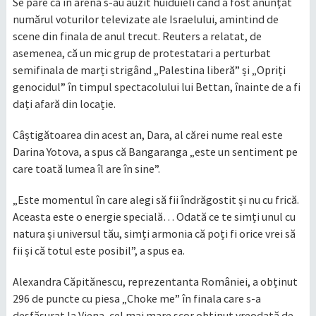
Se pare că în arenă s-au auzit huiduieli când a fost anunțat
numărul voturilor televizate ale Israelului, amintind de
scene din finala de anul trecut. Reuters a relatat, de
asemenea, că un mic grup de protestatari a perturbat
semifinala de marți strigând „Palestina liberă” și „Opriți
genocidul” în timpul spectacolului lui Bettan, înainte de a fi
dați afară din locație.
Câștigătoarea din acest an, Dara, al cărei nume real este
Darina Yotova, a spus că Bangaranga „este un sentiment pe
care toată lumea îl are în sine”.
„Este momentul în care alegi să fii îndrăgostit și nu cu frică.
Aceasta este o energie specială… Odată ce te simți unul cu
natura și universul tău, simți armonia că poți fi orice vrei să
fii și că totul este posibil”, a spus ea.
Alexandra Căpitănescu, reprezentanta României, a obținut
296 de puncte cu piesa „Choke me” în finala care s-a
desfăşurat la Viena, cel mai mare scor obținut vreodată de