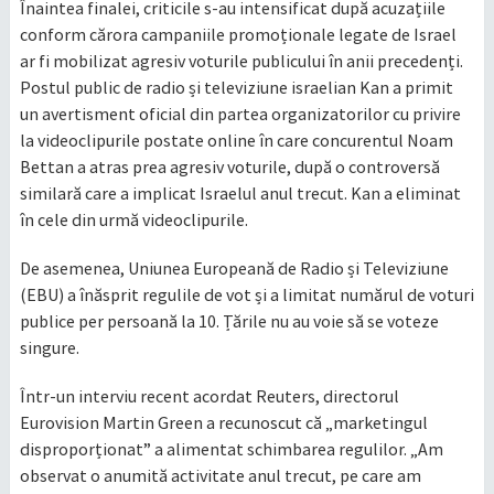
Înaintea finalei, criticile s-au intensificat după acuzațiile
conform cărora campaniile promoționale legate de Israel
ar fi mobilizat agresiv voturile publicului în anii precedenți.
Postul public de radio și televiziune israelian Kan a primit
un avertisment oficial din partea organizatorilor cu privire
la videoclipurile postate online în care concurentul Noam
Bettan a atras prea agresiv voturile, după o controversă
similară care a implicat Israelul anul trecut. Kan a eliminat
în cele din urmă videoclipurile.
De asemenea, Uniunea Europeană de Radio și Televiziune
(EBU) a înăsprit regulile de vot și a limitat numărul de voturi
publice per persoană la 10. Țările nu au voie să se voteze
singure.
Într-un interviu recent acordat Reuters, directorul
Eurovision Martin Green a recunoscut că „marketingul
disproporționat” a alimentat schimbarea regulilor. „Am
observat o anumită activitate anul trecut, pe care am