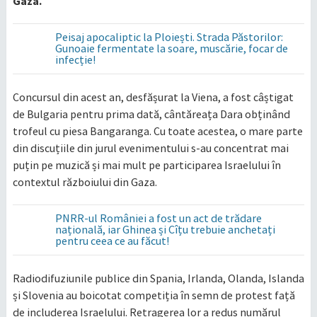
Gaza.
Peisaj apocaliptic la Ploiești. Strada Păstorilor:
Gunoaie fermentate la soare, muscărie, focar de
infecție!
Concursul din acest an, desfășurat la Viena, a fost câștigat
de Bulgaria pentru prima dată, cântăreața Dara obținând
trofeul cu piesa Bangaranga. Cu toate acestea, o mare parte
din discuțiile din jurul evenimentului s-au concentrat mai
puțin pe muzică și mai mult pe participarea Israelului în
contextul războiului din Gaza.
PNRR-ul României a fost un act de trădare
națională, iar Ghinea și Cîțu trebuie anchetați
pentru ceea ce au făcut!
Radiodifuziunile publice din Spania, Irlanda, Olanda, Islanda
și Slovenia au boicotat competiția în semn de protest față
de includerea Israelului. Retragerea lor a redus numărul