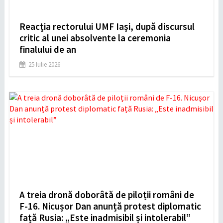
Reacția rectorului UMF Iaşi, după discursul
critic al unei absolvente la ceremonia
finalului de an
25 Iulie 2026
A treia dronă doborâtă de piloții români de
F-16. Nicușor Dan anunță protest diplomatic
față Rusia: „Este inadmisibil și intolerabil”