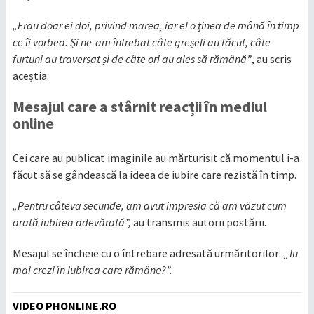
„Erau doar ei doi, privind marea, iar el o ținea de mână în timp
ce îi vorbea. Și ne-am întrebat câte greșeli au făcut, câte
furtuni au traversat și de câte ori au ales să rămână”
, au scris
aceștia.
Mesajul care a stârnit reacții în mediul
online
Cei care au publicat imaginile au mărturisit că momentul i-a
făcut să se gândească la ideea de iubire care rezistă în timp.
„Pentru câteva secunde, am avut impresia că am văzut cum
arată iubirea adevărată”,
au transmis autorii postării.
Mesajul se încheie cu o întrebare adresată urmăritorilor: „
Tu
mai crezi în iubirea care rămâne?”.
VIDEO PHONLINE.RO