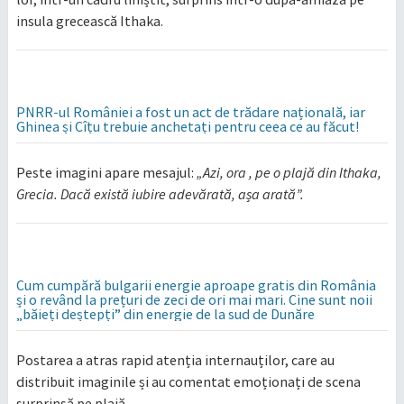
insula grecească Ithaka.
PNRR-ul României a fost un act de trădare națională, iar
Ghinea și Cîțu trebuie anchetați pentru ceea ce au făcut!
Peste imagini apare mesajul:
„Azi, ora , pe o plajă din Ithaka,
Grecia. Dacă există iubire adevărată, așa arată”.
Cum cumpără bulgarii energie aproape gratis din România
și o revând la prețuri de zeci de ori mai mari. Cine sunt noii
„băieți deștepți” din energie de la sud de Dunăre
Postarea a atras rapid atenția internauților, care au
distribuit imaginile și au comentat emoționați de scena
surprinsă pe plajă.