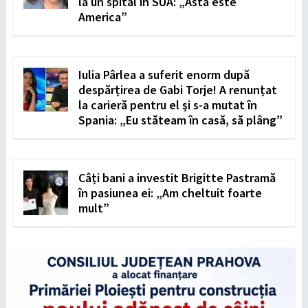
la un spital în SUA: „Asta este
America”
Iulia Pârlea a suferit enorm după
despărțirea de Gabi Torje! A renunțat
la carieră pentru el și s-a mutat în
Spania: „Eu stăteam în casă, să plâng”
Câți bani a investit Brigitte Pastramă
în pasiunea ei: „Am cheltuit foarte
mult”