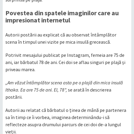
Povestea din spatele imaginilor care au
impresionat internetul
Autorii postării au explicat că au observat întâmplător
scena în timpul unei vizite pe mica insulă grecească.
Potrivit mesajului publicat pe Instagram, femeia are 75 de
ani, iar bărbatul 78 de ani. Cei doi se aflau singuri pe plajă și
priveau marea.
„Am văzut întâmplător scena asta pe o plajă din mica insulă
Ithaka. Ea are 75 de ani. El, 78”,
se arată în descrierea
postării.
Autorii au relatat că bărbatul o ținea de mână pe partenera
sa în timp ce îi vorbea, imaginea determinându-i să
reflecteze asupra drumului parcurs de cei doi de-a lungul
vieții.