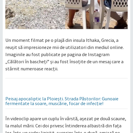
Un moment filmat pe o plajă din insula Ithaka, Grecia, a
reușit să impresioneze mii de utilizatori din mediul online.
Imaginile au fost publicate pe pagina de Instagram
„Călători în bascheți” și au fost însoțite de un mesaj care a
stârnit numeroase reacții.
Peisaj apocaliptic la Ploiești. Strada Păstorilor: Gunoaie
fermentate la soare, muscărie, focar de infecție!
În videoclip apare un cuplu în vârstă, așezat pe două scaune,
la malul mării. Cei doi privesc întinderea albastră din fața
lor, într-un cadru liniștit, surprins într-o după-amiază pe