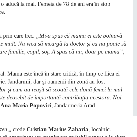
ă o aducă la mal. Femeia de 78 de ani era în stop
are.
a prin care trec.
„Mi-a spus că mama ei este bolnavă
arte mult. Nu vrea să meargă la doctor şi ea nu poate să
are familie, copil, soţ. A spus că nu, doar pe mama”
,
l. Mama este încă în stare critică, în timp ce fiica ei
trie. Jandarmii, dar şi oamenii din zonă au fost
lor şi cum au reuşit să scoată cele două femei la mal
 Este deosebit de importantă contribuţia acestora. Noi
t
Ana Maria Popovici
, Jandarmeria Arad.
zeu
„, crede
Cristian Marius Zaharia
, localnic.