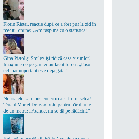
Florin Ristei, reacție după ce a fost pus la zid în
mediul online: „Am răspuns cu o statistică”
Gina Pistol și Smiley își ridică casa visurilor!
Imaginile de pe șantier au făcut furori: „Pasul
cel mai important este deja gata”
Nepoatele i-au moștenit vocea și frumusețea!
Trucul Mariei Dragomiroiu pentru părul lung
de un metru: „Atenție, nu se dă pe rădăcină”
Bei apă minerală zilnic? Iată ce efecte poate