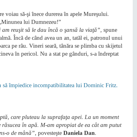
am reuşit să le dau încă o şansă la viaţă”
, spune
almă. Încă de când avea un an, tatăl ei, patronul unui
arca pe râu. Vineri seară, tânăra se plimba cu skijetul
neva în pericol. Nu a stat pe gânduri, s-a îndreptat
ă împiedice incompatibilitatea lui Dominic Fritz.
aptă, care pluteau la suprafaţa apei. La un moment
se răsucea în apă. M-am apropiat de ea cât am putut
rins-o de mână”
, povesteşte
Daniela Dan
.