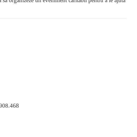
 să organizeze un eveniment caritabil pentru a le ajuta
.908.468