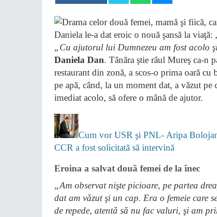
„Cu ajutorul lui Dumnezeu am fost acolo şi 
Daniela Dan
. Tânăra ştie râul Mureş ca-n p
restaurant din zonă, a scos-o prima oară cu b
pe apă, când, la un moment dat, a văzut pe ci
imediat acolo, să ofere o mână de ajutor.
Cum vor USR şi PNL- Aripa Bolojan s
CCR a fost solicitată să intervină
Eroina a salvat două femei de la înec
„Am observat nişte picioare, pe partea dre
dat am văzut şi un cap. Era o femeie care 
de repede, atentă să nu fac valuri, şi am p