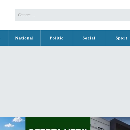
n
National
Politic
Social
Sport