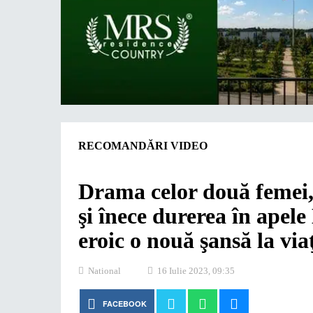
RECOMANDĂRI VIDEO
Drama celor două femei, 
şi înece durerea în apele
eroic o nouă şansă la v
National
16 Iulie 2023, 09:35
FACEBOOK