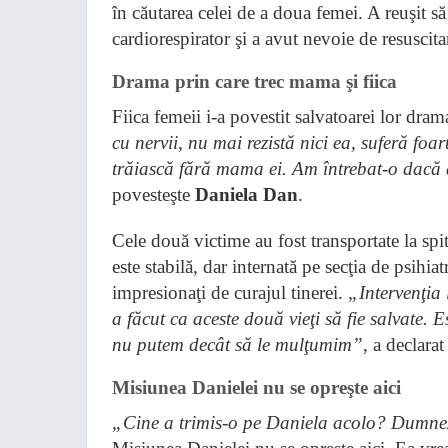
în căutarea celei de a doua femei. A reuşit s
cardiorespirator şi a avut nevoie de resuscit
Drama prin care trec mama şi fiica
Fiica femeii i-a povestit salvatoarei lor dram
cu nervii, nu mai rezistă nici ea, suferă fo
trăiască fără mama ei. Am întrebat-o dacă 
povesteşte
Daniela Dan
.
Cele două victime au fost transportate la spita
este stabilă, dar internată pe secţia de psihia
impresionaţi de curajul tinerei.
„Intervenţia 
a făcut ca aceste două vieţi să fie salvate.
nu putem decât să le mulţumim”
, a declara
Misiunea Danielei nu se opreşte aici
„Cine a trimis-o pe Daniela acolo? Dumne