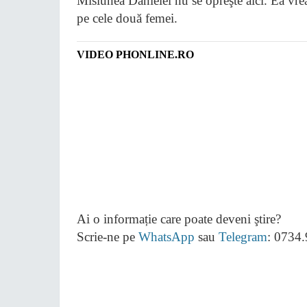
Misiunea Danielei nu se opreşte aici. Ea vrea
pe cele două femei.
VIDEO PHONLINE.RO
Ai o informație care poate deveni ştire?
Scrie-ne pe
WhatsApp
sau
Telegram
: 0734