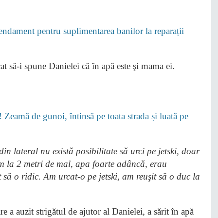
mendament pentru suplimentarea banilor la reparații
cat să-i spune Danielei că în apă este şi mama ei.
! Zeamă de gunoi, întinsă pe toata strada și luată pe
 lateral nu există posibilitate să urci pe jetski, doar
am la 2 metri de mal, apa foarte adâncă, erau
ă o ridic. Am urcat-o pe jetski, am reuşit să o duc la
e a auzit strigătul de ajutor al Danielei, a sărit în apă