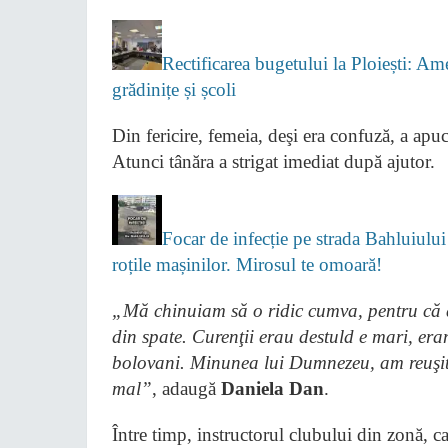
Rectificarea bugetului la Ploiești: A
grădinițe și școli
Din fericire, femeia, deşi era confuză, a apu
Atunci tânăra a strigat imediat după ajutor.
Focar de infecție pe strada Bahluiului
roțile mașinilor. Mirosul te omoară!
„Mă chinuiam să o ridic cumva, pentru că din
din spate. Curenţii erau destuld e mari, er
bolovani. Minunea lui Dumnezeu, am reuşit s
mal”
, adaugă
Daniela Dan
.
Între timp, instructorul clubului din zonă, car