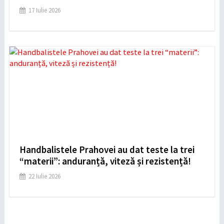
17 Iulie 2026
Handbalistele Prahovei au dat teste la trei
“materii”: anduranță, viteză și rezistență!
22 Iulie 2026