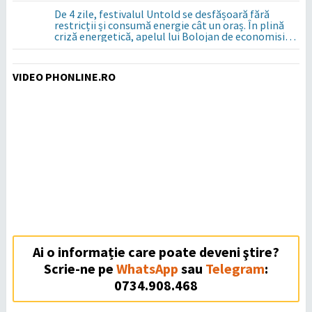
De 4 zile, festivalul Untold se desfășoară fără
restricții și consumă energie cât un oraș. În plină
criză energetică, apelul lui Bolojan de economisire
a energiei nu s-a auzit la Cluj, în orașul condus de
colegul de partid, Emil Boc
VIDEO PHONLINE.RO
Ai o informație care poate deveni ştire?
Scrie-ne pe
WhatsApp
sau
Telegram
:
0734.908.468