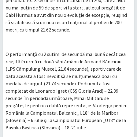
personal: 10.78 secunde. În concursul de la 200, care a avut
nu mai puţin de 59 de sportivi la start, atletul pregătit de
Gabi Hurmuz a avut din nou o evoluţie de excepţie, reuşind
să stabilească şi un nou record naţional al probei de 200
metri, cu timpul 21.62 secunde.
O performanţă cu 2 sutimi de secundă mai bună decât cea
reuşită în urmă cu două săptămâni de Armand Bănicioiu
(LPS Câmpulung Muscel, 21.64 secunde), sportiv care de
data aceasta a fost nevoit să se mulţumească doar cu
medalia de argint (21.74 secunde). Podiumul a fost
completat de Leonardo Igret (CSŞ Gloria Arad) – 22.39
secunde. În perioada următoare, Mihai Militaru se
pregătește pentru o dublă reprezentație. Va alerga pentru
România la Campionatul Balcanic „U18” de la Maribor
(Slovenia) – 6 iulie şi la Campionatul European „U18” de la
Basnka Bystrica (Slovacia) – 18-21 iulie.