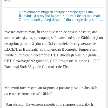
Cum cumpără bulgarii energie aproape gratis din
România și o revând la prețuri de zeci de ori mai mari.
Cine sunt noii „băieți deștepți” din energie de la sud de
Dunăre
”Se fac eforturi mari, în condiţiile tehnice deja cunoscute, dar
suntem aici şi ziua, şi noaptea, şi în weekend şi de Sărbători şi nu
ne oprim, pentru că ştim ca, fără centralele de cogenerare ale
ELCEN, ar fi „gheaţă” şi întuneric în Bucureşti. Temperaturi
livrate duminică, 4 decembrie: CET Bucureşti Vest: 93 grade C,
CET Grozăveşti: 92 grade C, CET Progresu: 91 grade C, CET
Bucureşti Sud: 86 grade C”, mai scrie Elcen.
Mai mulţi bucureşteni au răspuns la postare şi s-au plâns că în
case nu se simte această căldură.
”Am plans… Devenisem expertă în prepararea duşurilor la