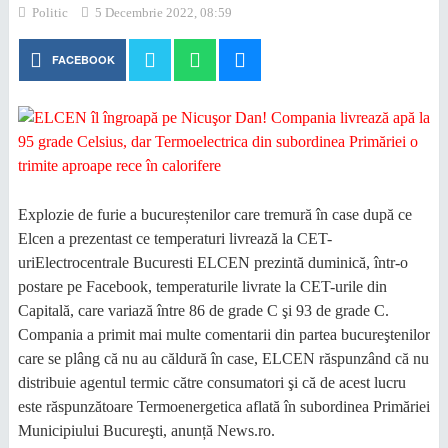
Politic
5 Decembrie 2022, 08:59
FACEBOOK
Explozie de furie a bucureștenilor care tremură în case după ce
Elcen a prezentast ce temperaturi livrează la CET-
uriElectrocentrale Bucuresti ELCEN prezintă duminică, într-o
postare pe Facebook, temperaturile livrate la CET-urile din
Capitală, care variază între 86 de grade C şi 93 de grade C.
Compania a primit mai multe comentarii din partea bucureştenilor
care se plâng că nu au căldură în case, ELCEN răspunzând că nu
distribuie agentul termic către consumatori şi că de acest lucru
este răspunzătoare Termoenergetica aflată în subordinea Primăriei
Municipiului Bucureşti, anunță News.ro.