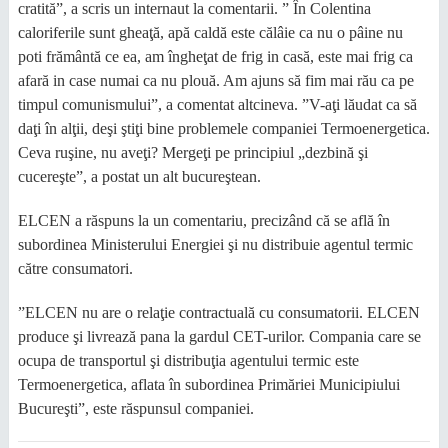
cratită”, a scris un internaut la comentarii. ” În Colentina
caloriferile sunt gheaţă, apă caldă este călâie ca nu o pâine nu
poti frământă ce ea, am îngheţat de frig in casă, este mai frig ca
afară in case numai ca nu plouă. Am ajuns să fim mai rău ca pe
timpul comunismului”, a comentat altcineva. ”V-aţi lăudat ca să
daţi în alţii, deşi ştiţi bine problemele companiei Termoenergetica.
Ceva ruşine, nu aveţi? Mergeţi pe principiul „dezbină şi
cucereşte”, a postat un alt bucureştean.
ELCEN a răspuns la un comentariu, precizând că se află în
subordinea Ministerului Energiei şi nu distribuie agentul termic
către consumatori.
”ELCEN nu are o relaţie contractuală cu consumatorii. ELCEN
produce şi livrează pana la gardul CET-urilor. Compania care se
ocupa de transportul şi distribuţia agentului termic este
Termoenergetica, aflata în subordinea Primăriei Municipiului
Bucureşti”, este răspunsul companiei.