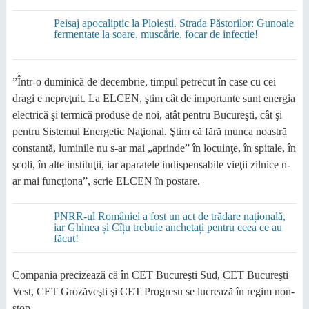
Peisaj apocaliptic la Ploiești. Strada Păstorilor: Gunoaie
fermentate la soare, muscărie, focar de infecție!
”Într-o duminică de decembrie, timpul petrecut în case cu cei
dragi e nepreţuit. La ELCEN, ştim cât de importante sunt energia
electrică şi termică produse de noi, atât pentru Bucureşti, cât şi
pentru Sistemul Energetic Naţional. Ştim că fără munca noastră
constantă, luminile nu s-ar mai „aprinde” în locuinţe, în spitale, în
şcoli, în alte instituţii, iar aparatele indispensabile vieţii zilnice n-
ar mai funcţiona”, scrie ELCEN în postare.
PNRR-ul României a fost un act de trădare națională,
iar Ghinea și Cîțu trebuie anchetați pentru ceea ce au
făcut!
Compania precizează că în CET Bucureşti Sud, CET Bucureşti
Vest, CET Grozăveşti şi CET Progresu se lucrează în regim non-
stop.