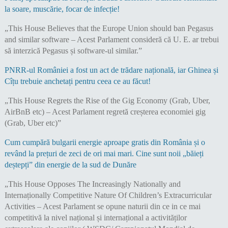
la soare, muscărie, focar de infecție!
„This House Believes that the Europe Union should ban Pegasus
and similar software – Acest Parlament consideră că U. E. ar trebui
să interzică Pegasus și software-ul similar.”
PNRR-ul României a fost un act de trădare națională, iar Ghinea și
Cîțu trebuie anchetați pentru ceea ce au făcut!
„This House Regrets the Rise of the Gig Economy (Grab, Uber,
AirBnB etc) – Acest Parlament regretă creșterea economiei gig
(Grab, Uber etc)”
Cum cumpără bulgarii energie aproape gratis din România și o
revând la prețuri de zeci de ori mai mari. Cine sunt noii „băieți
deștepți” din energie de la sud de Dunăre
„This House Opposes The Increasingly Nationally and
Internaționally Competitive Nature Of Children’s Extracurricular
Activities – Acest Parlament se opune naturii din ce in ce mai
competitivă la nivel național și internațional a activităților