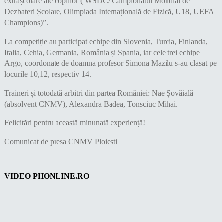
extrașcolare ale copiilor ( WSDC/ Campionatul Mondial de
Dezbateri Școlare, Olimpiada Internațională de Fizică, U18, UEFA
Champions)”.
La competiție au participat echipe din Slovenia, Turcia, Finlanda,
Italia, Cehia, Germania, România și Spania, iar cele trei echipe
Argo, coordonate de doamna profesor Simona Mazilu s-au clasat pe
locurile 10,12, respectiv 14.
Traineri și totodată arbitri din partea României: Nae Șovăială
(absolvent CNMV), Alexandra Badea, Tonsciuc Mihai.
Felicitări pentru această minunată experiență!
Comunicat de presa CNMV Ploiesti
VIDEO PHONLINE.RO