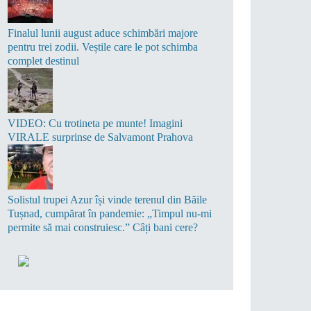
Finalul lunii august aduce schimbări majore
pentru trei zodii. Veștile care le pot schimba
complet destinul
VIDEO: Cu trotineta pe munte! Imagini
VIRALE surprinse de Salvamont Prahova
Solistul trupei Azur își vinde terenul din Băile
Tușnad, cumpărat în pandemie: „Timpul nu-mi
permite să mai construiesc.” Câți bani cere?