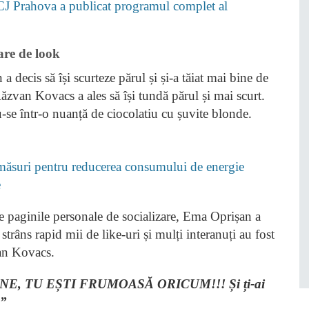
CJ Prahova a publicat programul complet al
are de look
 decis să își scurteze părul și și-a tăiat mai bine de
Răzvan Kovacs a ales să își tundă părul și mai scurt.
-se într-o nuanță de ciocolatiu cu șuvite blonde.
ăsuri pentru reducerea consumului de energie
e
pe paginile personale de socializare, Ema Oprișan a
strâns rapid mii de like-uri și mulți interanuți au fost
van Kovacs.
per BINE, TU EȘTI FRUMOASĂ ORICUM!!! Și ți-ai
!”