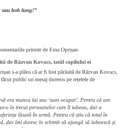
ng sau bob lung!”
 comentariile primite de Ema Oprișan.
ită de Răzvan Kovacs, tatăl copilului ei
an s-a plâns că ar fi fost părăsită de Răzvan Kovacs,
 făcut public un mesaj dureros pe rețelele de
casă era munca lui sau ‘sunt ocupat’. Pentru că am
t-o în trecut persoanelor care îl iubeau, dar a
uferința lăsată în urmă. Pentru că știu că totul în
rind, dar îmi doresc în schimb să ajungă să iubească și