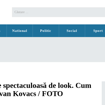
n
National
Politic
Social
Sport
 spectaculoasă de look. Cum
ăzvan Kovacs / FOTO