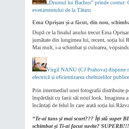
„Drumul lui Bachus” prinde contur: 
evenimentului de la Tătaru
Ema Oprișan și-a făcut, din nou, schimb
După ce la finalul anului trecut Ema Oprișan a
jumătate din lungimea lui, recent, soția lui 
Mai mult, i-a schimbat și culoarea, vopsindu
Virgil NANU (CJ Prahova) dispune m
electrică și eficientizarea cheltuielilor public
Prin intermediul unei fotografii distribuite 
împărtășit cu fanii săi noul look. Imaginea a 
încântați de felul în care arată soția lui Răz
“Te-ai tuns și mai scurt??? Îți stă su
schimbat și Ti-ai facut suvite? SUPERB!!