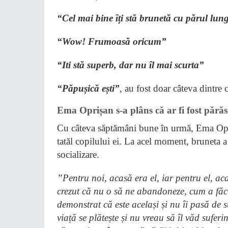
“Cel mai bine îți stă brunetă cu părul lu
“Wow! Frumoasă oricum”
“Iti stă superb, dar nu îl mai scurta”
“Păpușică ești”
, au fost doar câteva dintre
Ema Oprișan s-a plâns că ar fi fost părăs
Cu câteva săptămâni bune în urmă, Ema Opriș
tatăl copilului ei. La acel moment, bruneta a
socializare.
”Pentru noi, acasă era el, iar pentru el, a
crezut că nu o să ne abandoneze, cum a făcu
demonstrat că este același și nu îi pasă de s
viață se plătește și nu vreau să îl văd sufe