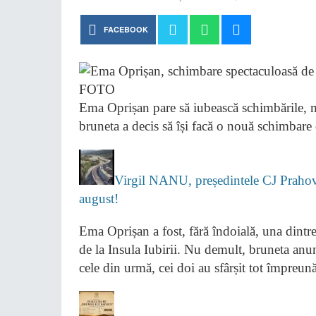
FACEBOOK
Ema Oprișan pare să iubească schimbările, m
bruneta a decis să își facă o nouă schimbar
Virgil NANU, președintele CJ Prahova
august!
Ema Oprișan a fost, fără îndoială, una dintr
de la Insula Iubirii. Nu demult, bruneta anunța 
cele din urmă, cei doi au sfârșit tot împreună