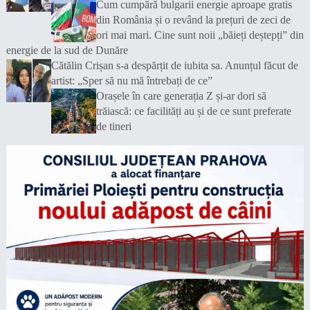
Cum cumpără bulgarii energie aproape gratis
din România și o revând la prețuri de zeci de
ori mai mari. Cine sunt noii „băieți deștepți” din
energie de la sud de Dunăre
Cătălin Crișan s-a despărțit de iubita sa. Anunțul făcut de
artist: „Sper să nu mă întrebați de ce”
Orașele în care generația Z și-ar dori să
trăiască: ce facilități au și de ce sunt preferate
de tineri