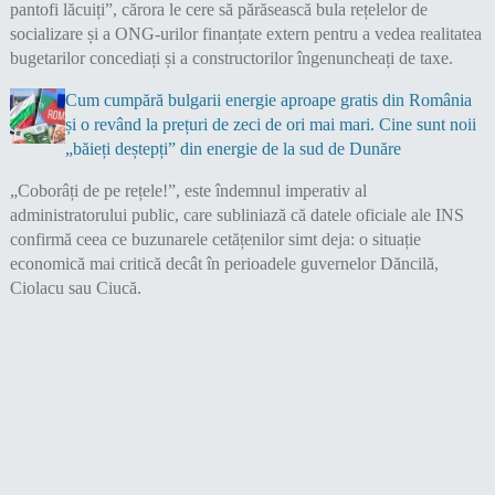
pantofi lăcuiți”, cărora le cere să părăsească bula rețelelor de
socializare și a ONG-urilor finanțate extern pentru a vedea realitatea
bugetarilor concediați și a constructorilor îngenuncheați de taxe.
Cum cumpără bulgarii energie aproape gratis din România
și o revând la prețuri de zeci de ori mai mari. Cine sunt noii
„băieți deștepți” din energie de la sud de Dunăre
​„Coborâți de pe rețele!”, este îndemnul imperativ al
administratorului public, care subliniază că datele oficiale ale INS
confirmă ceea ce buzunarele cetățenilor simt deja: o situație
economică mai critică decât în perioadele guvernelor Dăncilă,
Ciolacu sau Ciucă.