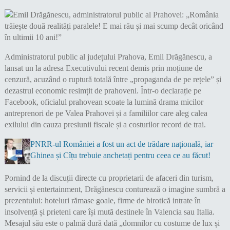
Administratorul public al județului Prahova, Emil Drăgănescu, a
lansat un la adresa Executivului recent demis prin moțiune de
cenzură, acuzând o ruptură totală între „propaganda de pe rețele” și
dezastrul economic resimțit de prahoveni. Într-o declarație pe
Facebook, oficialul prahovean scoate la lumină drama micilor
antreprenori de pe Valea Prahovei și a familiilor care aleg calea
exilului din cauza presiunii fiscale și a costurilor record de trai.
PNRR-ul României a fost un act de trădare națională, iar
Ghinea și Cîțu trebuie anchetați pentru ceea ce au făcut!
​Pornind de la discuții directe cu proprietarii de afaceri din turism,
servicii și entertainment, Drăgănescu conturează o imagine sumbră a
prezentului: hoteluri rămase goale, firme de birotică intrate în
insolvență și prieteni care își mută destinele în Valencia sau Italia.
Mesajul său este o palmă dură dată „domnilor cu costume de lux și