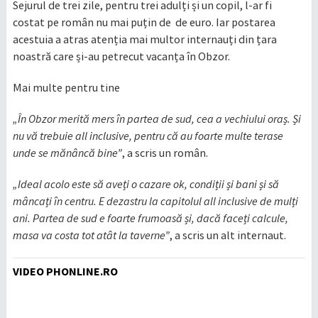
Sejurul de trei zile, pentru trei adulți și un copil, l-ar fi
costat pe român nu mai puțin de de euro. Iar postarea
acestuia a atras atenția mai multor internauți din țara
noastră care și-au petrecut vacanța în Obzor.
Mai multe pentru tine
„În Obzor merită mers în partea de sud, cea a vechiului oraș. Și
nu vă trebuie all inclusive, pentru că au foarte multe terase
unde se mănâncă bine”
, a scris un român.
„Ideal acolo este să aveți o cazare ok, condiții și bani și să
mâncați în centru. E dezastru la capitolul all inclusive de mulți
ani. Partea de sud e foarte frumoasă și, dacă faceți calcule,
masa va costa tot atât la taverne”
, a scris un alt internaut.
VIDEO PHONLINE.RO