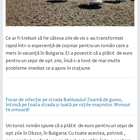
Ce ar fi trebuit să fie câteva zile de vis s-au transformat
rapid într-o experiență de coșmar pentru un român care a
mers în vacanță în Bulgaria. El a povestit că a plătit de euro
pentru un sejur de opt zile, însă s-a lovit de mai multe
probleme imediat ce a ajuns în stațiune.
Focar de infecție pe strada Bahluiului! Zeamă de gunoi,
întinsă pe toata strada și luată pe roțile mașinilor. Mirosul
te omoară!
Un turist român spune că a plătit de euro pentru un sejur de
opt zile în Obzor, în Bulgaria. Cu toate acestea, potrivit ,