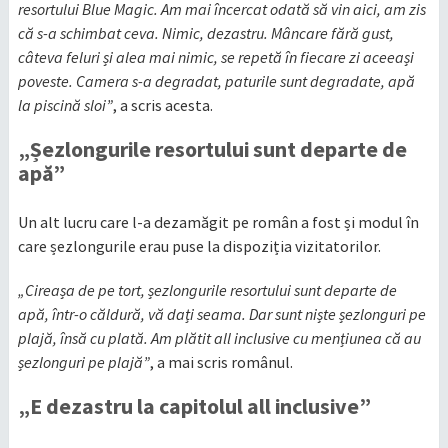
resortului Blue Magic. Am mai încercat odată să vin aici, am zis
că s-a schimbat ceva. Nimic, dezastru. Mâncare fără gust,
câteva feluri și alea mai nimic, se repetă în fiecare zi aceeași
poveste. Camera s-a degradat, paturile sunt degradate, apă
la piscină sloi”
, a scris acesta.
„Șezlongurile resortului sunt departe de
apă”
Un alt lucru care l-a dezamăgit pe român a fost și modul în
care șezlongurile erau puse la dispoziția vizitatorilor.
„Cireașa de pe tort, șezlongurile resortului sunt departe de
apă, într-o căldură, vă dați seama. Dar sunt niște șezlonguri pe
plajă, însă cu plată. Am plătit all inclusive cu mențiunea că au
șezlonguri pe plajă”
, a mai scris românul.
„E dezastru la capitolul all inclusive”