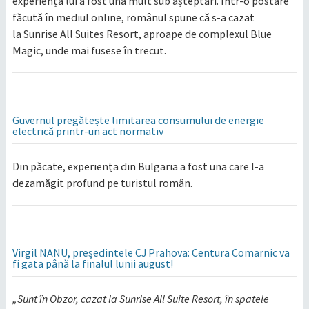
experiența lui a fost una mult sub așteptări. Într-o postare
făcută în mediul online, românul spune că s-a cazat
la Sunrise All Suites Resort, aproape de complexul Blue
Magic, unde mai fusese în trecut.
Guvernul pregătește limitarea consumului de energie
electrică printr-un act normativ
Din păcate, experiența din Bulgaria a fost una care l-a
dezamăgit profund pe turistul român.
Virgil NANU, președintele CJ Prahova: Centura Comarnic va
fi gata până la finalul lunii august!
„Sunt în Obzor, cazat la Sunrise All Suite Resort, în spatele