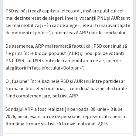
PSD își păstrează capitalul electoral, însă are publicul cel
mai dezinteresat de alegeri. Invers, votanții PNL și AUR sunt
cei mai mobilizați – în caz de alegeri, ele ar fi mai avantajate
de momentul politic”, comentează ARP datele sondajului.
De asemenea, ARP mai remarcă faptul că „PSD continuă să
fie prins între blocul populist (AUR) și noul pol de votanți
PNL-USR, iar USR simte deja amenințarea de a-și pierde
alegătorii în fața efectului «Bolojan»”.
O „fuziune” între bazinele PSD și AUR (nu între partide) ar
forma un bloc electoral uriaș – cele două bazine electorale
fiind complementare, potriivt ARP.
Sondajul ARP a fost realizat ]n perioada: 30 iunie – 3 iulie
2026, pe un eșantion de de persoane, reprezentativ pentru
România. Eroare statistică la nivel național: 2,8%.