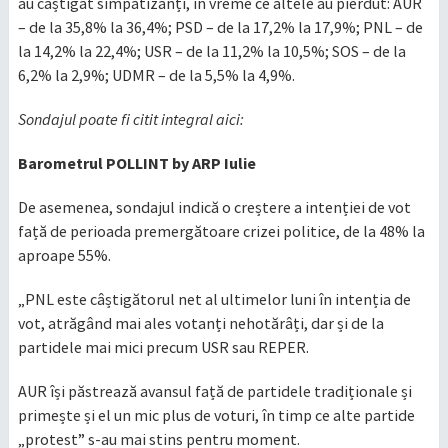
au câștigat simpatizanți, în vreme ce altele au pierdut: AUR
– de la 35,8% la 36,4%; PSD – de la 17,2% la 17,9%; PNL – de
la 14,2% la 22,4%; USR – de la 11,2% la 10,5%; SOS – de la
6,2% la 2,9%; UDMR – de la 5,5% la 4,9%.
Sondajul poate fi citit integral aici:
Barometrul POLLINT by ARP Iulie
De asemenea, sondajul indică o creștere a intenției de vot
față de perioada premergătoare crizei politice, de la 48% la
aproape 55%.
„PNL este câștigătorul net al ultimelor luni în intenția de
vot, atrăgând mai ales votanți nehotărâți, dar și de la
partidele mai mici precum USR sau REPER.
AUR își păstrează avansul față de partidele tradiționale și
primește și el un mic plus de voturi, în timp ce alte partide
„protest” s-au mai stins pentru moment.