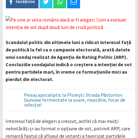
FACEBOOK
Scandalul politic din ultimele luni a ridicat interesul față
de politică la fel ca o campanie electorală, arată datele
unui sondaj realizat de Agenția de Rating Politic (ARP).
Concluziile sondajului indică o creștere a intenției de vot
pentru partidele mari, în vreme ce formațiunile mici au
pierdut din electorat.
Peisaj apocaliptic la Ploiești. Strada Păstorilor:
Gunoaie fermentate la soare, muscărie, focar de
infecție!
Interesul față de alegeri a crescut, astfel că mai mulți
nehotărâți și-au format o opțiune de vot, potrivit ARP, care
remarcă faptul că afluxul de votanți a favorizat partidele