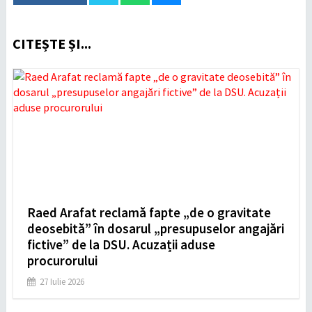
CITEȘTE ȘI...
Raed Arafat reclamă fapte „de o gravitate
deosebită” în dosarul „presupuselor angajări
fictive” de la DSU. Acuzații aduse
procurorului
27 Iulie 2026