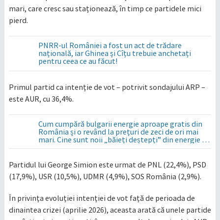
mari, care cresc sau staționează, în timp ce partidele mici
pierd.
PNRR-ul României a fost un act de trădare
națională, iar Ghinea și Cîțu trebuie anchetați
pentru ceea ce au făcut!
Primul partid ca intenție de vot – potrivit sondajului ARP –
este AUR, cu 36,4%.
Cum cumpără bulgarii energie aproape gratis din
România și o revând la prețuri de zeci de ori mai
mari. Cine sunt noii „băieți deștepți” din energie de
la sud de Dunăre
Partidul lui George Simion este urmat de PNL (22,4%), PSD
(17,9%), USR (10,5%), UDMR (4,9%), SOS România (2,9%).
În privința evoluției intenției de vot față de perioada de
dinaintea crizei (aprilie 2026), aceasta arată că unele partide