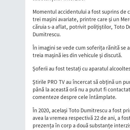
Momentul accidentului a fost suprins de 
trei mașini avariate, printre care și un Me
căruia s-a aflat, potrivit polițiștilor, Toto 
Dumitrescu.
În imagini se vede cum soferița rănită se aș
treia mașină ies din vehicule și discută.
Șoferii au fost testați cu aparatul alcoolte
Știrile PRO TV au încercat să obțină un pu
până la această oră nu a putut fi contactat
comenteze despre cele întâmplate.
În 2020, același Toto Dumitrescu a fost pri
avea la vremea respectivă 22 de ani, a fost
prezența în corp a două substanțe interzis