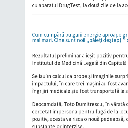
cu aparatul DrugTest, la două zile de la ac
Cum cumpără bulgarii energie aproape grat
mai mari. Cine sunt noii „băieți deștepți”
Rezultatul preliminar a ieșit pozitiv pentr
Institutul de Medicină Legală din Capitală
Se iau în calcul ca probe și imaginile s
impactului, în care trei mașini au fost avar
îngrijiri medicale și a fost transportată la s
Deocamdată, Toto Dumitrescu, în vârstă de
cercetat impersona pentru fugă de la locul
pozitiv, acesta va risca o nouă pedeapsă,
substanțelor interzise.