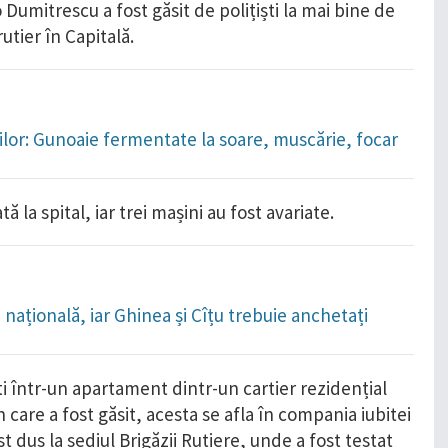
o Dumitrescu a fost găsit de polițiști la mai bine de
utier în Capitală.
orilor: Gunoaie fermentate la soare, muscărie, focar
ă la spital, iar trei mașini au fost avariate.
națională, iar Ghinea și Cîțu trebuie anchetați
ti într-un apartament dintr-un cartier rezidențial
 care a fost găsit, acesta se afla în compania iubitei
ost dus la sediul Brigăzii Rutiere, unde a fost testat