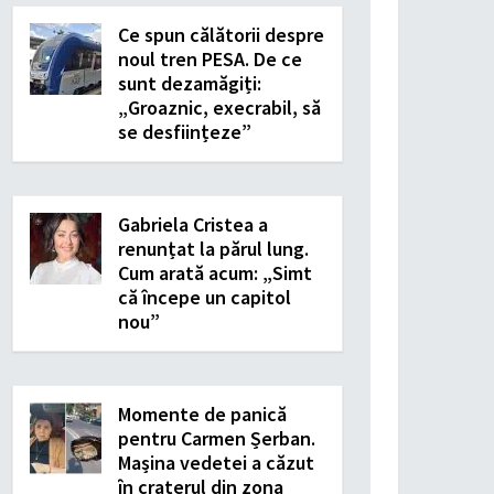
Ce spun călătorii despre
noul tren PESA. De ce
sunt dezamăgiți:
„Groaznic, execrabil, să
se desființeze”
Gabriela Cristea a
renunțat la părul lung.
Cum arată acum: „Simt
că începe un capitol
nou”
Momente de panică
pentru Carmen Șerban.
Mașina vedetei a căzut
în craterul din zona