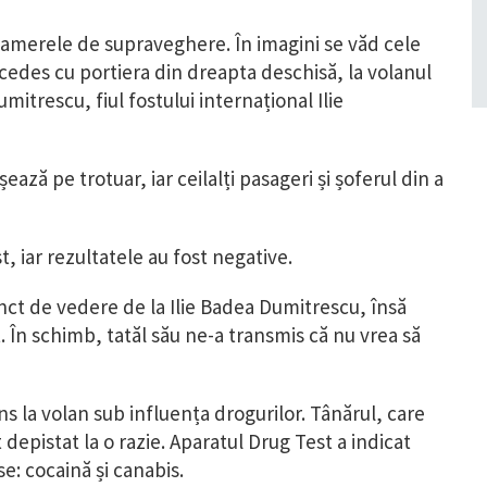
camerele de supraveghere. În imagini se văd cele
rcedes cu portiera din dreapta deschisă, la volanul
Dumitrescu, fiul fostului internațional Ilie
ează pe trotuar, iar ceilalți pasageri și șoferul din a
st, iar rezultatele au fost negative.
nct de vedere de la Ilie Badea Dumitrescu, însă
. În schimb, tatăl său ne-a transmis că nu vrea să
ns la volan sub influența drogurilor. Tânărul, care
 depistat la o razie. Aparatul Drug Test a indicat
e: cocaină și canabis.