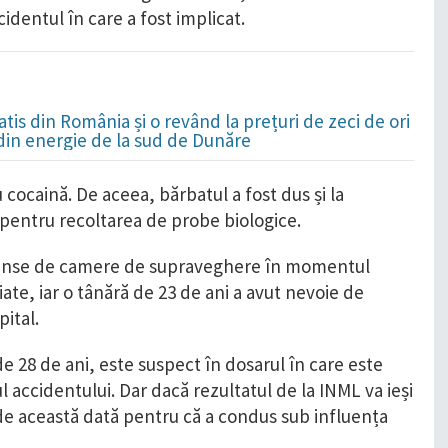
cidentul în care a fost implicat.
is din România și o revând la prețuri de zeci de ori
 din energie de la sud de Dunăre
u cocaină. De aceea, bărbatul a fost dus și la
 pentru recoltarea de probe biologice.
urprinse de camere de supraveghere în momentul
iate, iar o tânără de 23 de ani a avut nevoie de
pital.
 28 de ani, este suspect în dosarul în care este
 accidentului. Dar dacă rezultatul de la INML va ieși
 de această dată pentru că a condus sub influența