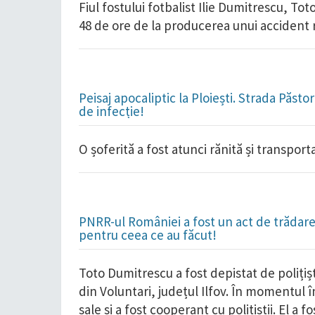
Fiul fostului fotbalist Ilie Dumitrescu, Tot
48 de ore de la producerea unui accident r
Peisaj apocaliptic la Ploiești. Strada Păst
de infecție!
O șoferită a fost atunci rănită și transportat
PNRR-ul României a fost un act de trădare 
pentru ceea ce au făcut!
Toto Dumitrescu a fost depistat de polițiș
din Voluntari, județul Ilfov. În momentul în
sale și a fost cooperant cu polițiștii. El a f