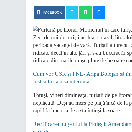
FACEBOOK
Zeci de mii de turişti au luat cu asalt litora
perioada vacanţei de vară. Turiştii au trecut 
ridicate decât în alte ţări şi s-au bucurat în 
ridicate din marile oraşe pline de betoane car
Cum vor USR şi PNL- Aripa Bolojan să împi
fost solicitată să intervină
Totuşi, vineri dimineaţa, turiştii de pe lito
neplăcută. Deşi au mers pe plajă încă de la pr
rapid la bucuria de a sta întinşi la soare.
Rectificarea bugetului la Ploiești: Amendame
și școli