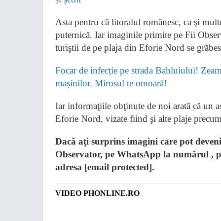
Asta pentru că litoralul românesc, ca şi multe
puternică. Iar imaginile primite pe Fii Obse
turiştii de pe plaja din Eforie Nord se grăb
Focar de infecție pe strada Bahluiului! Zeamă
mașinilor. Mirosul te omoară!
Iar informaţiile obţinute de noi arată că un 
Eforie Nord, vizate fiind şi alte plaje prec
Dacă aţi surprins imagini care pot deveni o
Observator, pe WhatsApp la numărul , p
adresa [email protected].
VIDEO PHONLINE.RO