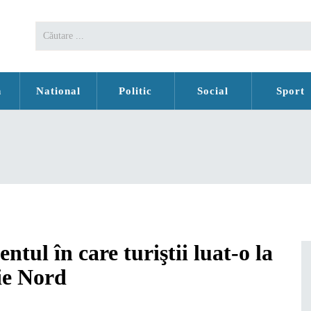
n
National
Politic
Social
Sport
tul în care turiştii luat-o la
rie Nord