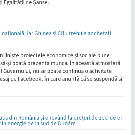
i Egalității de Șanse.
națională, iar Ghinea și Cîțu trebuie anchetați
n liniște proiectele economice și sociale bune
, să-și poată prezenta munca. În această atmosferă
l Guvernului, nu se poate continua o activitate
mesaj pe Facebook, în care anunță că se suspendă și
is din România și o revând la prețuri de zeci de ori
 din energie de la sud de Dunăre