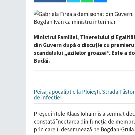
Ministrul Familiei, Tineretului și Egalit
din Guvern după o discuție cu premierul
scandalului „azilelor groazei”. Este a d
Budăi.
Peisaj apocaliptic la Ploiești. Strada Păst
de infecție!
Președintele Klaus Iohannis a semnat decre
constată încetarea din funcția de membru 
prin care îl desemnează pe Bogdan-Gruia Ivan