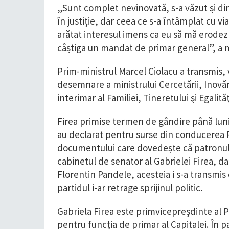
„Sunt complet nevinovată, s-a văzut și din
în justiție, dar ceea ce s-a întâmplat cu vi
arătat interesul imens ca eu să mă erodez 
câștiga un mandat de primar general”, a m
Prim-ministrul Marcel Ciolacu a transmis,
desemnare a ministrului Cercetării, Inovări
interimar al Familiei, Tineretului şi Egalită
Firea primise termen de gândire până luni
au declarat pentru surse din conducerea P
documentului care dovedește că patronul „
cabinetul de senator al Gabrielei Firea, dar
Florentin Pandele, acesteia i s-a transmis 
partidul i-ar retrage sprijinul politic.
Gabriela Firea este primvicepreșdinte al P
pentru funcția de primar al Capitalei. În 