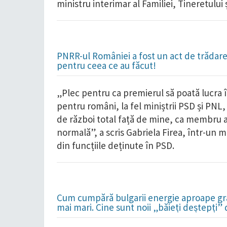
ministru interimar al Familiei, Tineretului ș
PNRR-ul României a fost un act de trădare 
pentru ceea ce au făcut!
„Plec pentru ca premierul să poată lucra î
pentru români, la fel miniștrii PSD și PNL
de război total față de mine, ca membru a
normală”, a scris Gabriela Firea, într-un 
din funcțiile deținute în PSD.
Cum cumpără bulgarii energie aproape grat
mai mari. Cine sunt noii „băieți deștepți”