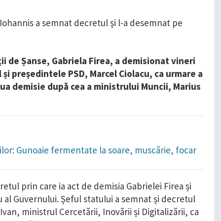
ății de Șanse, Gabriela Firea, a demisionat vineri
 și președintele PSD, Marcel Ciolacu, ca urmare a
oua demisie după cea a ministrului Muncii, Marius
orilor: Gunoaie fermentate la soare, muscărie, focar
tul prin care ia act de demisia Gabrielei Firea și
al Guvernului. Șeful statului a semnat și decretul
, ministrul Cercetării, Inovării și Digitalizării, ca