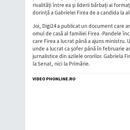
rivalități între ea și liderii bărbați ai fo
dorință a Gabrielei Firea de a candida la a
Joi, Digi24 a publicat un document care ara
omul de casă al familiei Firea -Pandele încă 
care Firea a lucrat până a ajuns ministru. 
unde a lucrat ca șofer până în februarie 
jurnalistice din azilele ororilor. Gabriela Fi
la Senat, nici la Primărie.
VIDEO PHONLINE.RO