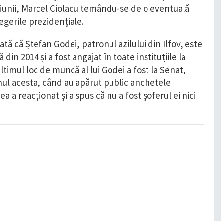
rmațiunii, Marcel Ciolacu temându-se de o eventuală
legerile prezidențiale.
tă că Ștefan Godei, patronul azilului din Ilfov, este
din 2014 și a fost angajat în toate instituțiile la
Ultimul loc de muncă al lui Godei a fost la Senat,
anul acesta, când au apărut public anchetele
rea a reacționat și a spus că nu a fost șoferul ei nici