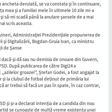
 ancheta derulată, se va constata și în continuare,
ața mea și a familiei mele în ultimele 10 zile mi-a
și să-mi scadă până la anulare șansele de a mai
ai scris aceasta.
 vineri, Administraţiei Prezidenţiale propunerea de
i şi Digitalizării, Bogdan-Gruia Ivan, ca ministru
ţii de Şanse
 dacă-și dă sau nu demisia de onoare din Guvern,
SD. După publicarea de către Digi24 a
azilelor groazei”, Ștefan Godei, a fost angajat la
 și la clubul de fotbal deținut de primăria lui
că ar trebui să facă un pas în spate, în caz contrar,
SD și și-a declarat intenția de a candida din nou
partid se cunoaște de multă vreme existența unei