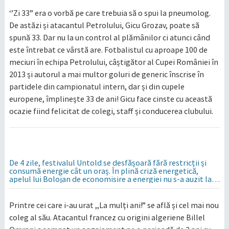
‘’Zi 33” era o vorbă pe care trebuia să o spui la pneumolog.
De astăzi și atacantul Petrolului, Gicu Grozav, poate să
spună 33. Dar nu la un control al plămânilor ci atunci când
este întrebat ce vârstă are. Fotbalistul cu aproape 100 de
meciuri în echipa Petrolului, câștigător al Cupei României în
2013 și autorul a mai multor goluri de generic înscrise în
partidele din campionatul intern, dar și din cupele
europene, împlinește 33 de ani! Gicu face cinste cu această
ocazie fiind felicitat de colegi, staff și conducerea clubului.
De 4 zile, festivalul Untold se desfășoară fără restricții și
consumă energie cât un oraș. În plină criză energetică,
apelul lui Bolojan de economisire a energiei nu s-a auzit la
Cluj, în orașul condus de colegul de partid, Emil Boc
Printre cei care i-au urat ,,La mulți ani!” se află și cel mai nou
coleg al său. Atacantul francez cu origini algeriene Billel