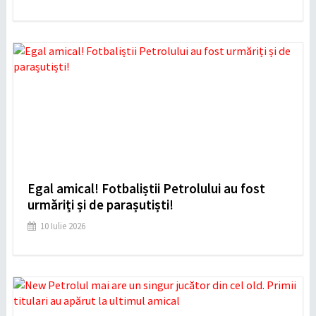
Egal amical! Fotbaliștii Petrolului au fost
urmăriți și de parașutiști!
10 Iulie 2026