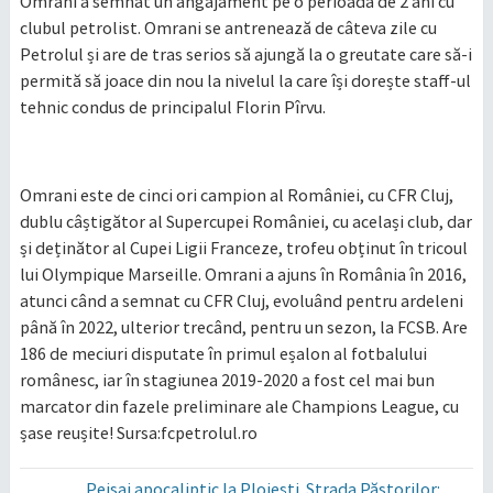
Omrani a semnat un angajament pe o perioadă de 2 ani cu
clubul petrolist. Omrani se antrenează de câteva zile cu
Petrolul și are de tras serios să ajungă la o greutate care să-i
permită să joace din nou la nivelul la care își dorește staff-ul
tehnic condus de principalul Florin Pîrvu.
Omrani este de cinci ori campion al României, cu CFR Cluj,
dublu câștigător al Supercupei României, cu același club, dar
și deținător al Cupei Ligii Franceze, trofeu obținut în tricoul
lui Olympique Marseille. Omrani a ajuns în România în 2016,
atunci când a semnat cu CFR Cluj, evoluând pentru ardeleni
până în 2022, ulterior trecând, pentru un sezon, la FCSB. Are
186 de meciuri disputate în primul eșalon al fotbalului
românesc, iar în stagiunea 2019-2020 a fost cel mai bun
marcator din fazele preliminare ale Champions League, cu
șase reușite! Sursa:fcpetrolul.ro
Peisaj apocaliptic la Ploiești. Strada Păstorilor: