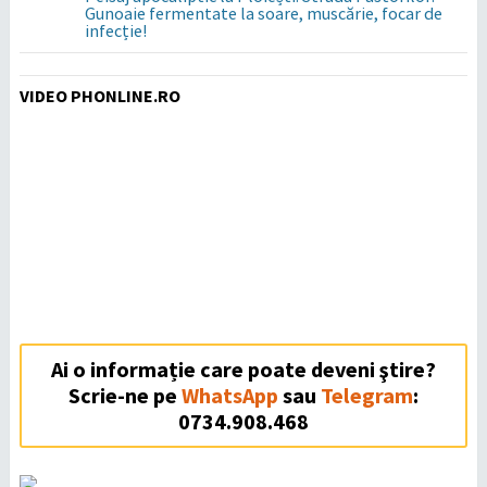
Gunoaie fermentate la soare, muscărie, focar de
infecție!
VIDEO PHONLINE.RO
Ai o informație care poate deveni ştire?
Scrie-ne pe
WhatsApp
sau
Telegram
:
0734.908.468