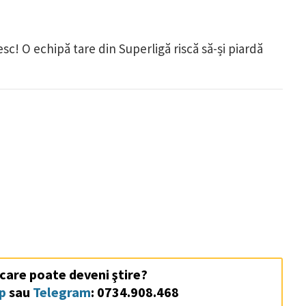
 O echipă tare din Superligă riscă să-și piardă
 care poate deveni ştire?
p
sau
Telegram
: 0734.908.468