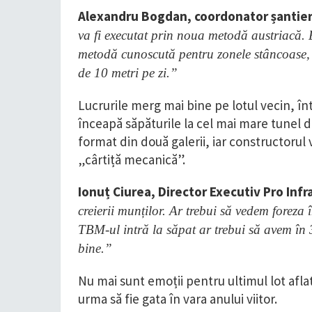
Alexandru Bogdan, coordonator șantier
va fi executat prin noua metodă austriacă. E
metodă cunoscută pentru zonele stâncoase, 
de 10 metri pe zi.”
Lucrurile merg mai bine pe lotul vecin, î
înceapă săpăturile la cel mai mare tunel d
format din două galerii, iar constructorul
„cârtiță mecanică”.
Ionuț Ciurea, Director Executiv Pro Infr
creierii munților. Ar trebui să vedem foreza
TBM-ul intră la săpat ar trebui să avem în 
bine.”
Nu mai sunt emoții pentru ultimul lot aflat
urma să fie gata în vara anului viitor.