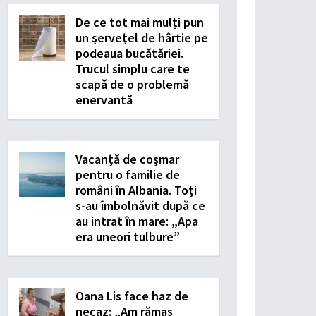
De ce tot mai mulți pun
un șervețel de hârtie pe
podeaua bucătăriei.
Trucul simplu care te
scapă de o problemă
enervantă
Vacanță de coșmar
pentru o familie de
români în Albania. Toți
s-au îmbolnăvit după ce
au intrat în mare: „Apa
era uneori tulbure”
Oana Lis face haz de
necaz: „Am rămas