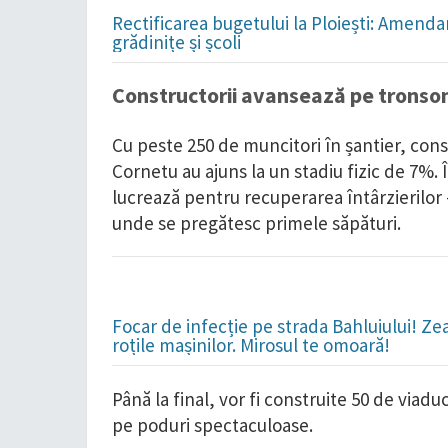
Rectificarea bugetului la Ploiești: Amend
grădinițe și școli
Constructorii avansează pe tronso
Cu peste 250 de muncitori în șantier, const
Cornetu au ajuns la un stadiu fizic de 7%.
lucrează pentru recuperarea întârzierilor –
unde se pregătesc primele săpături.
Focar de infecție pe strada Bahluiului! Ze
roțile mașinilor. Mirosul te omoară!
Până la final, vor fi construite 50 de viaduct
pe poduri spectaculoase.