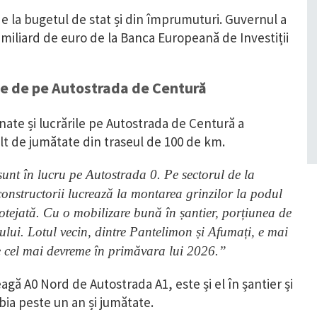
de la bugetul de stat și din împrumuturi. Guvernul a
iliard de euro de la Banca Europeană de Investiții
ile de pe Autostrada de Centură
nate și lucrările pe Autostrada de Centură a
ult de jumătate din traseul de 100 de km.
nt în lucru pe Autostrada 0. Pe sectorul de la
onstructorii lucrează la montarea grinzilor la podul
protejată. Cu o mobilizare bună în șantier, porțiunea de
ului. Lotul vecin, dintre Pantelimon și Afumați, e mai
 cel mai devreme în primăvara lui 2026.”
agă A0 Nord de Autostrada A1, este și el în șantier și
bia peste un an și jumătate.