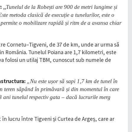
:
„
Tunelul de la Robești are 900 de metri lungime și
ste metoda clasică de execuție a tunelurilor, este o
permite o mobilizare rapidă și ritm de a avansa chiar
ntre Cornetu–Tigveni, de 37 de km, unde ar urma să
in România. Tunelul Poiana are 1,7 kilometri, este
 va folosi un utilaj TBM, cunoscut sub numele de
astructura:
„Nu este ușor să sapi 1,7 km de tunel în
 în teren săpând în primăvară și din momentul în care
3 ani tunelul respectiv gata – dacă lucrurile merg
 în lucru între Tigveni și Curtea de Argeș, care ar