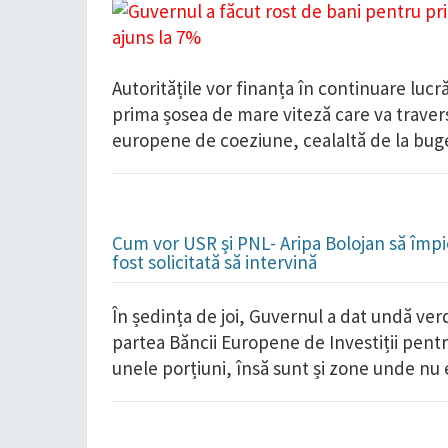
Autoritățile vor finanța în continuare lucr
prima șosea de mare viteză care va travers
europene de coeziune, cealaltă de la buge
Cum vor USR şi PNL- Aripa Bolojan să împie
fost solicitată să intervină
În ședința de joi, Guvernul a dat undă ver
partea Băncii Europene de Investiții pentr
unele porțiuni, însă sunt și zone unde nu