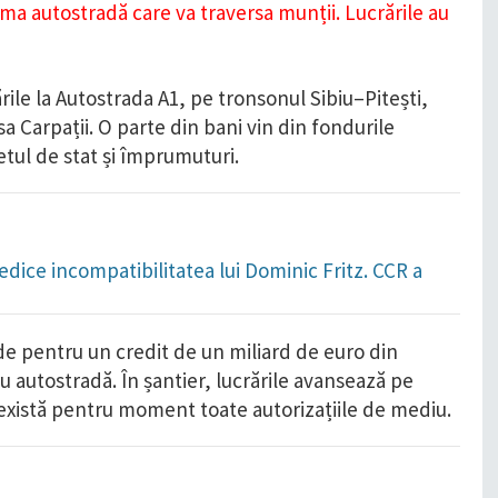
ările la Autostrada A1, pe tronsonul Sibiu–Pitești,
a Carpații. O parte din bani vin din fondurile
tul de stat și împrumuturi.
dice incompatibilitatea lui Dominic Fritz. CCR a
de pentru un credit de un miliard de euro din
u autostradă. În șantier, lucrările avansează pe
 există pentru moment toate autorizațiile de mediu.