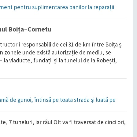
ament pentru suplimentarea banilor la reparații
nul Boița–Cornetu
ructorii responsabili de cei 31 de km între Boița și
 În zonele unde există autorizație de mediu, se
 la viaducte, fundații și la tunelul de la Robești,
amă de gunoi, întinsă pe toata strada și luată pe
e, 7 tuneluri, iar râul Olt va fi traversat de cinci ori,