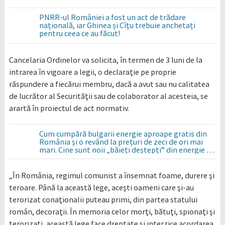
PNRR-ul României a fost un act de trădare
națională, iar Ghinea și Cîțu trebuie anchetați
pentru ceea ce au făcut!
Cancelaria Ordinelor va solicita, în termen de 3 luni de la
intrarea în vigoare a legii, o declaraţie pe proprie
răspundere a fiecărui membru, dacă a avut sau nu calitatea
de lucrător al Securităţii sau de colaborator al acesteia, se
arartă în proiectul de act normativ.
Cum cumpără bulgarii energie aproape gratis din
România și o revând la prețuri de zeci de ori mai
mari. Cine sunt noii „băieți deștepți” din energie de
la sud de Dunăre
„În România, regimul comunist a însemnat foame, durere şi
teroare. Până la această lege, aceşti oameni care şi-au
terorizat conaţionalii puteau primi, din partea statului
român, decoraţii. În memoria celor morţi, bătuţi, spionaţi şi
terorizaţi, această lege face dreptate şi interzice acordarea