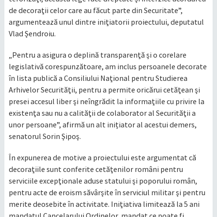
de decoraţii celor care au făcut parte din Securitate”,
argumentează unul dintre iniţiatorii proiectului, deputatul
Vlad Şendroiu.
„Pentru a asigura o deplină transparenţă şi o corelare
legislativă corespunzătoare, am inclus persoanele decorate
în lista publică a Consiliului Naţional pentru Studierea
Arhivelor Securităţii, pentru a permite oricărui cetăţean şi
presei accesul liber şi neîngrădit la informaţiile cu privire la
existenţa sau nu a calităţii de colaborator al Securităţii a
unor persoane”, afirmă un alt inițiator al acestui demers,
senatorul Sorin Şipoş.
În expunerea de motive a proiectului este argumentat că
decoraţiile sunt conferite cetăţenilor români pentru
serviciile excepţionale aduse statului şi poporului român,
pentru acte de eroism săvârşite în serviciul militar şi pentru
merite deosebite în activitate. Iniţiativa limitează la 5 ani
mandatul Cancelarului Ordinelor, mandat ce poate fi