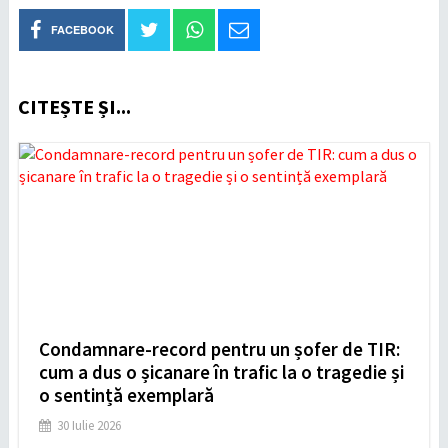
FACEBOOK
CITEȘTE ȘI...
Condamnare-record pentru un șofer de TIR:
cum a dus o șicanare în trafic la o tragedie și
o sentință exemplară
30 Iulie 2026