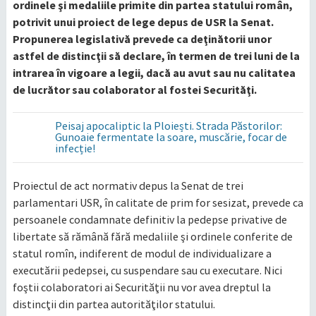
ordinele şi medaliile primite din partea statului român,
potrivit unui proiect de lege depus de USR la Senat.
Propunerea legislativă prevede ca deţinătorii unor
astfel de distincţii să declare, în termen de trei luni de la
intrarea în vigoare a legii, dacă au avut sau nu calitatea
de lucrător sau colaborator al fostei Securităţi.
Peisaj apocaliptic la Ploiești. Strada Păstorilor:
Gunoaie fermentate la soare, muscărie, focar de
infecție!
Proiectul de act normativ depus la Senat de trei
parlamentari USR, în calitate de prim for sesizat, prevede ca
persoanele condamnate definitiv la pedepse privative de
libertate să rămână fără medaliile şi ordinele conferite de
statul romîn, indiferent de modul de individualizare a
executării pedepsei, cu suspendare sau cu executare. Nici
foştii colaboratori ai Securităţii nu vor avea dreptul la
distincţii din partea autorităţilor statului.