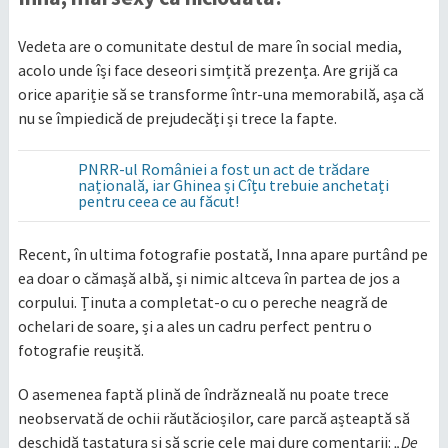
Vedeta are o comunitate destul de mare în social media,
acolo unde își face deseori simțită prezența. Are grijă ca
orice apariție să se transforme într-una memorabilă, așa că
nu se împiedică de prejudecăți și trece la fapte.
PNRR-ul României a fost un act de trădare
națională, iar Ghinea și Cîțu trebuie anchetați
pentru ceea ce au făcut!
Recent, în ultima fotografie postată, Inna apare purtând pe
ea doar o cămașă albă, și nimic altceva în partea de jos a
corpului. Ținuta a completat-o cu o pereche neagră de
ochelari de soare, și a ales un cadru perfect pentru o
fotografie reușită.
O asemenea faptă plină de îndrăzneală nu poate trece
neobservată de ochii răutăcioșilor, care parcă așteaptă să
deschidă tastatura și să scrie cele mai dure comentarii:
„De