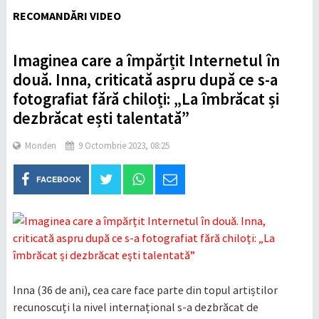
RECOMANDĂRI VIDEO
Imaginea care a împărțit Internetul în
două. Inna, criticată aspru după ce s-a
fotografiat fără chiloți: „La îmbrăcat și
dezbrăcat ești talentată”
Monden
9 Octombrie 2023, 08:25
FACEBOOK
Inna (36 de ani), cea care face parte din topul artiștilor
recunoscuți la nivel internațional s-a dezbrăcat de