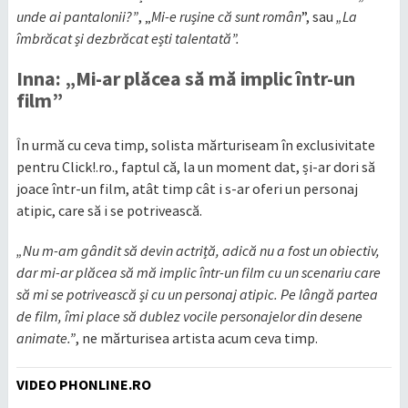
unde ai pantalonii?”
, „
Mi-e rușine că sunt român
”, sau
„La
îmbrăcat și dezbrăcat ești talentată”.
Inna: „Mi-ar plăcea să mă implic într-un
film”
În urmă cu ceva timp, solista mărturiseam în exclusivitate
pentru Click!.ro., faptul că, la un moment dat, și-ar dori să
joace într-un film, atât timp cât i s-ar oferi un personaj
atipic, care să i se potrivească.
„Nu m-am gândit să devin actriță, adică nu a fost un obiectiv,
dar mi-ar plăcea să mă implic într-un film cu un scenariu care
să mi se potrivească și cu un personaj atipic. Pe lângă partea
de film, îmi place să dublez vocile personajelor din desene
animate.”
, ne mărturisea artista acum ceva timp.
VIDEO PHONLINE.RO