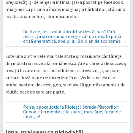
prejudecăți și de lenjeria intimă, și s-a postat pe Facebook.
Imaginea cu pricina a încins imaginația bărbaților, stârnind
invidia doamnelor și domnișoarelor.
De 4 zile, festivalul Untold se desfășoară fără
restricții și consumă energie cât un oraș. În plină
criză energetică, apelul lui Bolojan de economisire
a energiei nu s-a auzit la Cluj, în orașul condus de
colegul de partid, Emil Boc
Este una dintre cele mai talentate și mai iubite cântărețe
din industria muzicală românească. Are o carieră de succes și
o viață la care unii nici nu îndrăznesc să viseze, și, se pare,
are și o doză mare de încredere în ea. Vedeta nu este la
prima postare de acest gen, și relaxată ignoră comentariile
răutăcioase de care are parte.
Peisaj apocaliptic la Ploiești. Strada Păstorilor:
Gunoaie fermentate la soare, muscărie, focar de
infecție!
Inna, mai sexy ca niciodată!