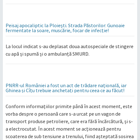
Peisaj apocaliptic la Ploiești. Strada Păstorilor: Gunoaie
fermentate la soare, muscărie, focar de infecție!
La locul indicat s-au deplasat doua autospeciale de stingere
cu apă și spumă și o ambulanță SMURD.
PNRR-ul României a fost un act de trădare națională, iar
Ghinea și Cîțu trebuie anchetați pentru ceea ce au făcut!
Conform informațiilor primite până în acest moment, este
vorba despre o persoană care s-a urcat pe un vagon de
transport produse petroliere, care era fără încărcătură, și s-
a electrocutat. În acest moment se acționează pentru
scoaterea de sub tensiune a trenului, fiind așteptată sosirea