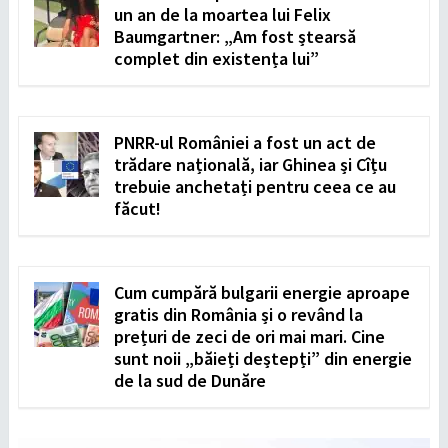
un an de la moartea lui Felix
Baumgartner: „Am fost ștearsă
complet din existența lui”
PNRR-ul României a fost un act de
trădare națională, iar Ghinea și Cîțu
trebuie anchetați pentru ceea ce au
făcut!
Cum cumpără bulgarii energie aproape
gratis din România și o revând la
prețuri de zeci de ori mai mari. Cine
sunt noii „băieți deștepți” din energie
de la sud de Dunăre