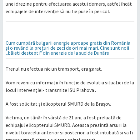
unei drezine pentru efectuarea acestui demers, astfel încât
echipajele de intervenție să nu fie puse în pericol.
Cum cumpără bulgarii energie aproape gratis din România
și o revând la prețuri de zeci de ori mai mari. Cine sunt noii
„băieți deștepți” din energie de la sud de Dunăre
Trenul nu efectua niciun transport, era garat.
Vom reveni cu informații în funcție de evoluția situației de la
locul intervenției- transmite ISU Prahova .
A fost solicitat și elicopterul SMURD de la Brașov.
Victima, un tânăr în vârstă de 21 ani, a fost preluată de
echipajul elicopterului SMURD. Aceasta prezintă arsuri la
nivelul toracelui anterior și posterior, a fost intubată și va fi
transportată către o unitate spitalicească.