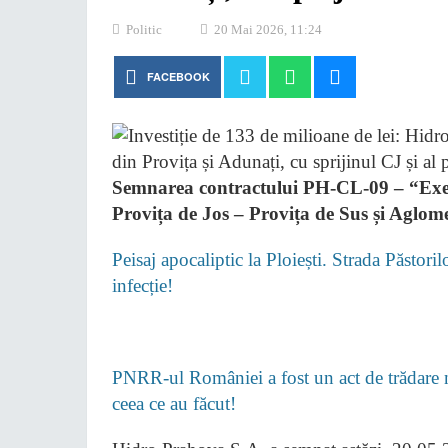
Politic
20 Mai 2026, 11:24
FACEBOOK
Semnarea contractului PH-CL-09 – “Execu
Provița de Jos – Provița de Sus și Aglo
Peisaj apocaliptic la Ploiești. Strada Păstori
infecție!
PNRR-ul României a fost un act de trădare na
ceea ce au făcut!