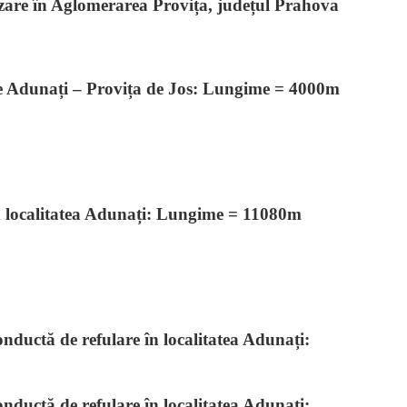
izare în Aglomerarea Provița, județul Prahova
le Adunați – Provița de Jos: Lungime = 4000m
în localitatea Adunați: Lungime = 11080m
ductă de refulare în localitatea Adunați:
ductă de refulare în localitatea Adunați: