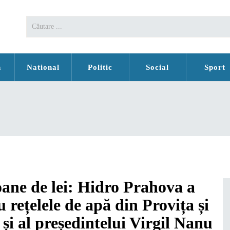
n
National
Politic
Social
Sport
ioane de lei: Hidro Prahova a
 rețelele de apă din Provița și
și al președintelui Virgil Nanu