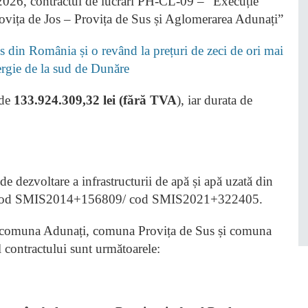
2026, contractul de lucrări PH-CL-09 – “Execuție
rovița de Jos – Provița de Sus și Aglomerarea Adunați”
 din România și o revând la prețuri de zeci de ori mai
nergie de la sud de Dunăre
 de
133.924.309,32 lei (fără TVA
), iar durata de
de dezvoltare a infrastructurii de apă și apă uzată din
”, cod SMIS2014+156809/ cod SMIS2021+322405.
a (comuna Adunați, comuna Provița de Sus și comuna
l contractului sunt următoarele: