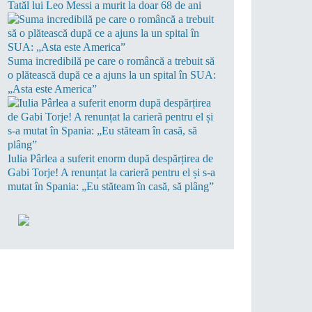
Tatăl lui Leo Messi a murit la doar 68 de ani
Suma incredibilă pe care o româncă a trebuit să
o plătească după ce a ajuns la un spital în SUA:
„Asta este America”
Iulia Pârlea a suferit enorm după despărțirea de
Gabi Torje! A renunțat la carieră pentru el și s-a
mutat în Spania: „Eu stăteam în casă, să plâng”