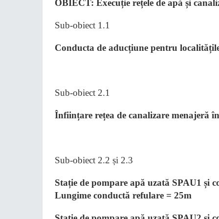
OBIECT: Execuție rețele de apă și canal
Sub-obiect 1.1
Conducta de aducțiune pentru localități
Sub-obiect 2.1
Înființare rețea de canalizare menajeră 
Sub-obiect 2.2 și 2.3
Stație de pompare apă uzată SPAU1 și con
Lungime conductă refulare = 25m
Stație de pompare apă uzată SPAU2 și con