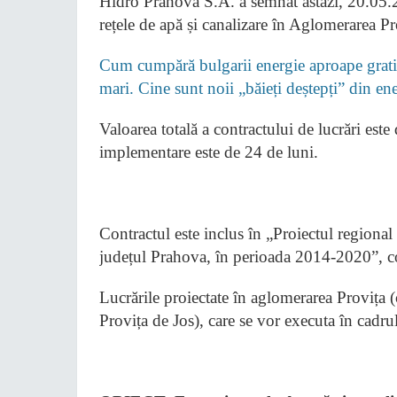
Hidro Prahova S.A. a semnat astăzi, 20.05.
rețele de apă și canalizare în Aglomerarea P
Cum cumpără bulgarii energie aproape gratis
mari. Cine sunt noii „băieți deștepți” din e
Valoarea totală a contractului de lucrări este
implementare este de 24 de luni.
Contractul este inclus în „Proiectul regional 
județul Prahova, în perioada 2014-2020
Lucrările proiectate în aglomerarea Proviț
Provița de Jos), care se vor executa în cadru