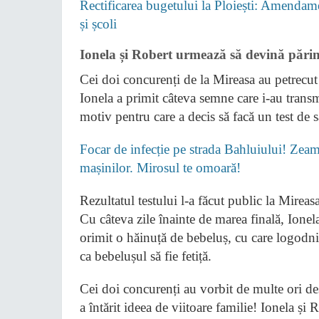
Rectificarea bugetului la Ploiești: Amendame
și școli
Ionela și Robert urmează să devină pări
Cei doi concurenți de la Mireasa au petrecut
Ionela a primit câteva semne care i-au transmi
motiv pentru care a decis să facă un test de s
Focar de infecție pe strada Bahluiului! Zeamă
mașinilor. Mirosul te omoară!
Rezultatul testului l-a făcut public la Mireas
Cu câteva zile înainte de marea finală, Ionel
orimit o hăinuță de bebeluș, cu care logodnica
ca bebelușul să fie fetiță.
Cei doi concurenți au vorbit de multe ori de
a întărit ideea de viitoare familie! Ionela și