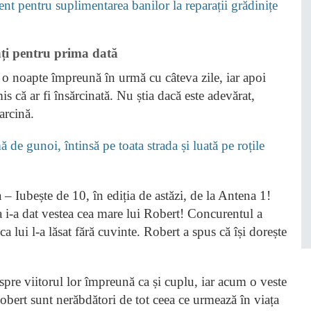
nt pentru suplimentarea banilor la reparații grădinițe
nți pentru prima dată
 o noapte împreună în urmă cu câteva zile, iar apoi
s că ar fi însărcinată. Nu știa dacă este adevărat,
arcină.
 de gunoi, întinsă pe toata strada și luată pe roțile
a – Iubește de 10, în ediția de astăzi, de la Antena 1!
a i-a dat vestea cea mare lui Robert! Concurentul a
 lui l-a lăsat fără cuvinte. Robert a spus că își dorește
spre viitorul lor împreună ca și cuplu, iar acum o veste
 Robert sunt nerăbdători de tot ceea ce urmează în viața