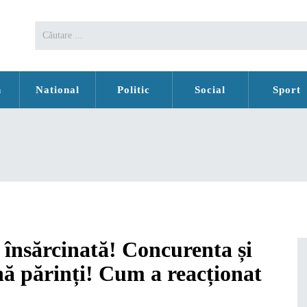
n
National
Politic
Social
Sport
e însărcinată! Concurenta și
ă părinți! Cum a reacționat