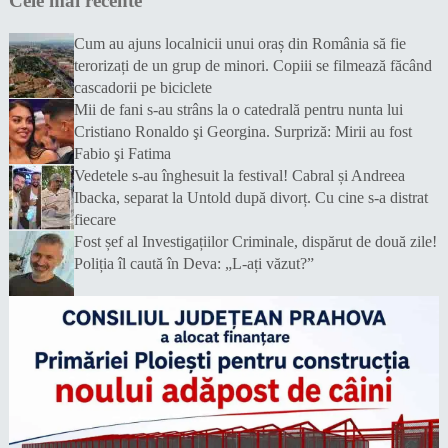
Cele mai recente
Cum au ajuns localnicii unui oraș din România să fie
terorizați de un grup de minori. Copiii se filmează făcând
cascadorii pe biciclete
Mii de fani s-au strâns la o catedrală pentru nunta lui
Cristiano Ronaldo şi Georgina. Surpriză: Mirii au fost
Fabio şi Fatima
Vedetele s-au înghesuit la festival! Cabral și Andreea
Ibacka, separat la Untold după divorț. Cu cine s-a distrat
fiecare
Fost șef al Investigațiilor Criminale, dispărut de două zile!
Poliția îl caută în Deva: „L-ați văzut?”