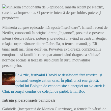
Miniseria cu șase episoade „Dragoste înșelătoare”, lansată recent de
Netflix, cunoscută în original drept „Inganno”, prezintă o poveste
intensă despre iubire, putere și prejudecăți, având în centrul atenției
relația surprinzătoare dintre Gabriella, o femeie matură, și Elia, un
tânăr mult mai tânăr decât ea. Povestea explorează complicațiile
emoționale și familiale care apar atunci când dragostea sfidează
normele sociale și trezește suspiciuni în jurul motivațiilor
personajelor.
De 4 zile, festivalul Untold se desfășoară fără restricții și
consumă energie cât un oraș. În plină criză energetică,
apelul lui Bolojan de economisire a energiei nu s-a auzit la
Cluj, în orașul condus de colegul de partid, Emil Boc
Intriga și personajele principale
Gabriella (interpretată de Monica Guerritore), o femeie în vârstă de