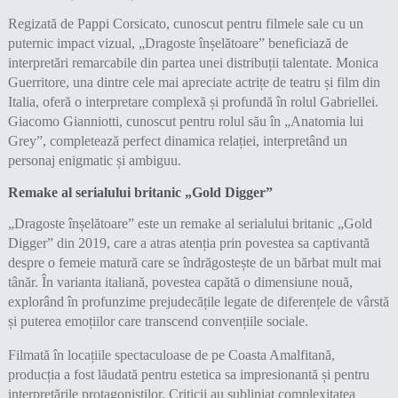
Regizată de Pappi Corsicato, cunoscut pentru filmele sale cu un
puternic impact vizual, „Dragoste înșelătoare” beneficiază de
interpretări remarcabile din partea unei distribuții talentate. Monica
Guerritore, una dintre cele mai apreciate actrițe de teatru și film din
Italia, oferă o interpretare complexă și profundă în rolul Gabriellei.
Giacomo Gianniotti, cunoscut pentru rolul său în „Anatomia lui
Grey”, completează perfect dinamica relației, interpretând un
personaj enigmatic și ambiguu.
Remake al serialului britanic „Gold Digger”
„Dragoste înșelătoare” este un remake al serialului britanic „Gold
Digger” din 2019, care a atras atenția prin povestea sa captivantă
despre o femeie matură care se îndrăgostește de un bărbat mult mai
tânăr. În varianta italiană, povestea capătă o dimensiune nouă,
explorând în profunzime prejudecățile legate de diferențele de vârstă
și puterea emoțiilor care transcend convențiile sociale.
Filmată în locațiile spectaculoase de pe Coasta Amalfitană,
producția a fost lăudată pentru estetica sa impresionantă și pentru
interpretările protagoniștilor. Criticii au subliniat complexitatea