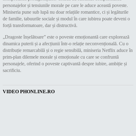
personajelor și tensiunile morale pe care le aduce această poveste.
Miniseria pune sub lupă nu doar relațiile romantice, ci și legăturile
de familie, tabuurile sociale și modul în care iubirea poate deveni o
forță transformatoare, dar și distructivă.
„Dragoste înșelătoare” este o poveste emoționantă care explorează
dinamica puterii și a afecțiunii într-o relație neconvențională. Cu o
distribuție remarcabilă și o regie sensibilă, miniseria Netflix aduce în
prim-plan dilemele morale și emoționale cu care se confruntă
personajele, oferind o poveste captivantă despre iubire, ambiție și
sacrificiu.
VIDEO PHONLINE.RO