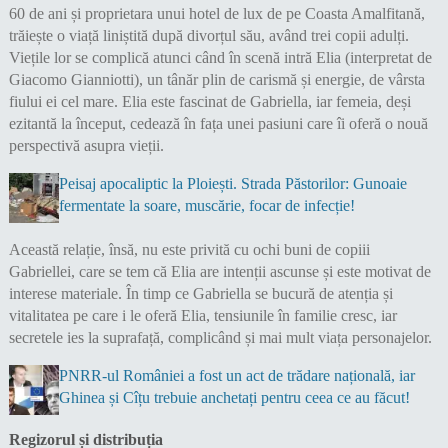
60 de ani și proprietara unui hotel de lux de pe Coasta Amalfitană,
trăiește o viață liniștită după divorțul său, având trei copii adulți.
Viețile lor se complică atunci când în scenă intră Elia (interpretat de
Giacomo Gianniotti), un tânăr plin de carismă și energie, de vârsta
fiului ei cel mare. Elia este fascinat de Gabriella, iar femeia, deși
ezitantă la început, cedează în fața unei pasiuni care îi oferă o nouă
perspectivă asupra vieții.
Peisaj apocaliptic la Ploiești. Strada Păstorilor: Gunoaie
fermentate la soare, muscărie, focar de infecție!
Această relație, însă, nu este privită cu ochi buni de copiii
Gabriellei, care se tem că Elia are intenții ascunse și este motivat de
interese materiale. În timp ce Gabriella se bucură de atenția și
vitalitatea pe care i le oferă Elia, tensiunile în familie cresc, iar
secretele ies la suprafață, complicând și mai mult viața personajelor.
PNRR-ul României a fost un act de trădare națională, iar
Ghinea și Cîțu trebuie anchetați pentru ceea ce au făcut!
Regizorul și distribuția