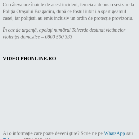
Cu câteva ore înainte de acest incident, femeia a depus o sesizare la
Poliția Orașului Bragadiru, după ce fostul iubit i-a spart geamul
casei, iar polițiștii au emis inclusiv un ordin de protecție provizoriu.
În caz de urgenţă, apelaţi numărul Telverde destinat victimelor
violenţei domestice – 0800 500 333
VIDEO PHONLINE.RO
Ai o informație care poate deveni ştire?
Scrie-ne pe
WhatsApp
sau