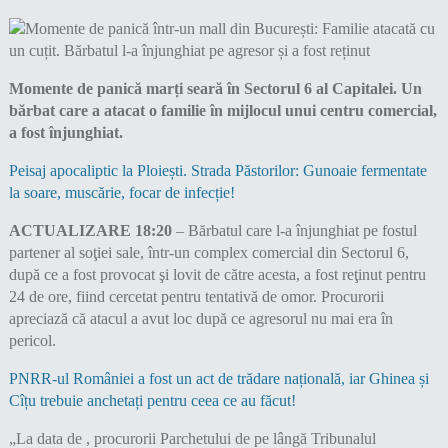
Momente de panică marți seară în Sectorul 6 al Capitalei. Un
bărbat care a atacat o familie în mijlocul unui centru comercial,
a fost înjunghiat.
Peisaj apocaliptic la Ploiești. Strada Păstorilor: Gunoaie fermentate
la soare, muscărie, focar de infecție!
ACTUALIZARE 18:20
– Bărbatul care l-a înjunghiat pe fostul
partener al soţiei sale, într-un complex comercial din Sectorul 6,
după ce a fost provocat şi lovit de către acesta, a fost reţinut pentru
24 de ore, fiind cercetat pentru tentativă de omor. Procurorii
apreciază că atacul a avut loc după ce agresorul nu mai era în
pericol.
PNRR-ul României a fost un act de trădare națională, iar Ghinea și
Cîțu trebuie anchetați pentru ceea ce au făcut!
„La data de , procurorii Parchetului de pe lângă Tribunalul