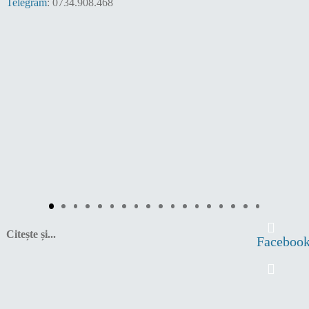
Telegram
: 0734.908.468
Citește și...
Faceboo