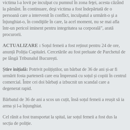
victima l-a lovit pe inculpat cu pumnul în zona feţei, acesta căzând
la pământ. În continuare, deşi victima a fost îndepărtată de o
persoană care a intervenit în conflict, inculpatul a urmărit-o şi a
înjunghiat-o, în condiţiile în care, la acel moment, nu se mai afla
într-un pericol iminent pentru integritatea sa corporală”, arată
procurorii.
ACTUALIZARE :
Soțul femeii a fost reținut pentru 24 de ore,
anunță Poliția Capitalei. Cercetările au fost preluate de Parchetul de
pe lângă Tribunalul București.
Știre inițială:
Potrivit polițiștilor, un bărbat de 36 de ani și-ar fi
urmărit fosta parteneră care era împreună cu soțul și copiii în centrul
comercial. Între cei doi bărbați a izbucnit un scandal care a
degenerat rapid.
Bărbatul de 36 de ani a scos un cuțit, însă soțul femeii a reușit să ia
arma și l-a înjunghiat.
Cel rănit a fost transportat la spital, iar soțul femeii a fost dus la
secția de poliție.