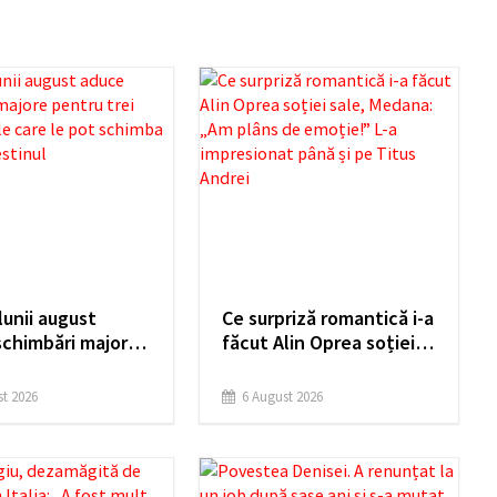
 lunii august
Ce surpriză romantică i-a
schimbări majore
făcut Alin Oprea soției
trei zodii. Veștile
sale, Medana: „Am plâns
 pot schimba
de emoție!” L-a
t 2026
6 August 2026
t destinul
impresionat până și pe
Titus Andrei