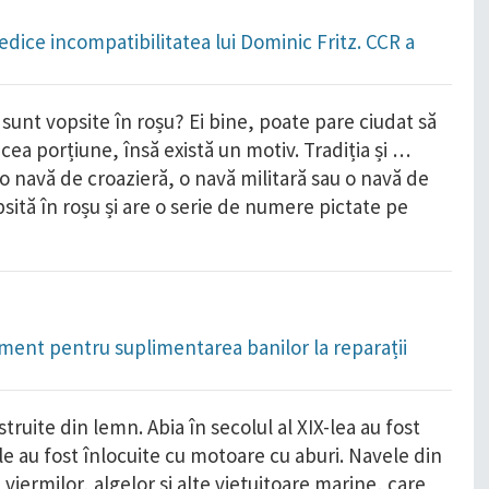
dice incompatibilitatea lui Dominic Fritz. CCR a
e sunt vopsite în roșu? Ei bine, poate pare ciudat să
cea porțiune, însă există un motiv. Tradiția și …
o navă de croazieră, o navă militară sau o navă de
sită în roșu și are o serie de numere pictate pe
ament pentru suplimentarea banilor la reparații
truite din lemn. Abia în secolul al XIX-lea au fost
ele au fost înlocuite cu motoare cu aburi. Navele din
iermilor, algelor şi alte vieţuitoare marine, care