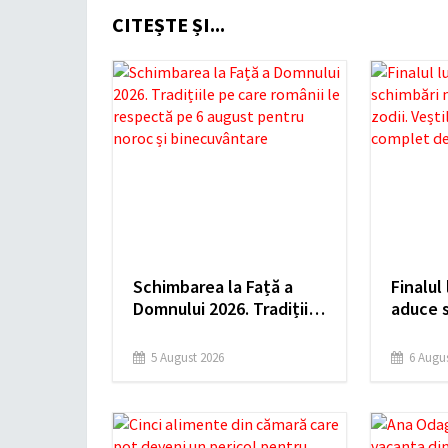
CITEȘTE ȘI...
Schimbarea la Față a
Finalul
Domnului 2026. Tradițiile
aduce 
pe care românii le
pentru 
respectă pe 6 august
care le
5 August 2026
6 Augus
pentru noroc și
comple
binecuvântare