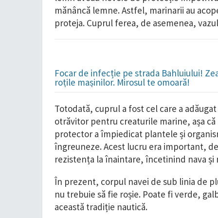
mănâncă lemne. Astfel, marinarii au acope
proteja. Cuprul ferea, de asemenea, vazul
Focar de infecție pe strada Bahluiului! Ze
roțile mașinilor. Mirosul te omoară!
Totodată, cuprul a fost cel care a adăugat 
otrăvitor pentru creaturile marine, așa că l
protector a împiedicat plantele și organis
îngreuneze. Acest lucru era important, deo
rezistența la înaintare, încetinind nava ș
În prezent, corpul navei de sub linia de p
nu trebuie să fie roșie. Poate fi verde, ga
această tradiție nautică.