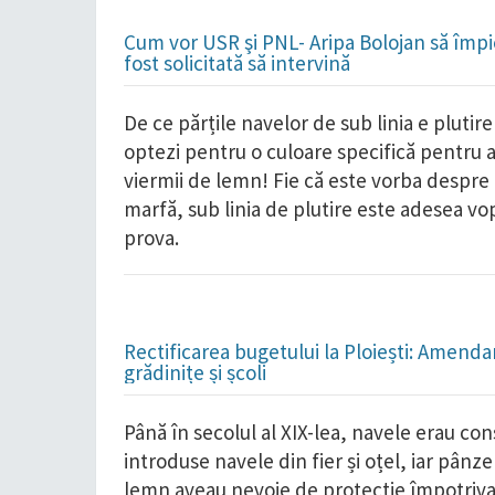
Cum vor USR şi PNL- Aripa Bolojan să împie
fost solicitată să intervină
De ce părțile navelor de sub linia e plutir
optezi pentru o culoare specifică pentru a
viermii de lemn! Fie că este vorba despre 
marfă, sub linia de plutire este adesea vop
prova.
Rectificarea bugetului la Ploiești: Amend
grădinițe și școli
Până în secolul al XIX-lea, navele erau cons
introduse navele din fier și oțel, iar pânz
lemn aveau nevoie de protecție împotriva v