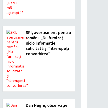
SRI, avertisment pentru
români: „Nu furnizați
nicio informație
solicitată și întrerupeți
convorbirea”
Dan Negru, observație