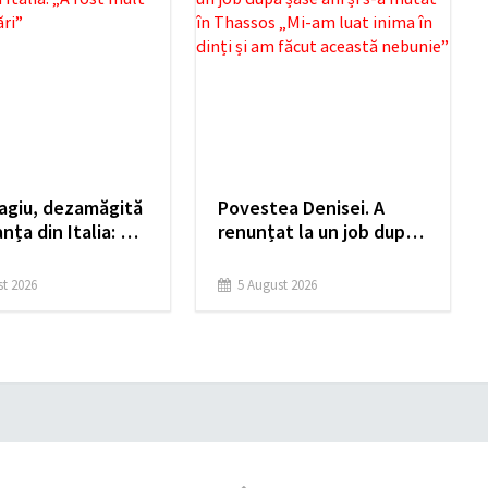
agiu, dezamăgită
Povestea Denisei. A
nța din Italia: „A
renunțat la un job după
lt sub așteptări”
șase ani și s-a mutat în
Thassos „Mi-am luat
t 2026
5 August 2026
inima în dinți și am făcut
această nebunie”