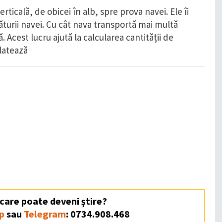
icală, de obicei în alb, spre prova navei. Ele îi
ăturii navei. Cu cât nava transportă mai multă
 Acest lucru ajută la calcularea cantității de
latează
 care poate deveni ştire?
p
sau
Telegram
: 0734.908.468