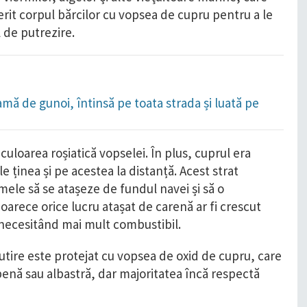
rit corpul bărcilor cu vopsea de cupru pentru a le
 de putrezire.
amă de gunoi, întinsă pe toata strada și luată pe
culoarea roșiatică vopselei. În plus, cuprul era
e ținea și pe acestea la distanță. Acest strat
mele să se atașeze de fundul navei și să o
arece orice lucru atașat de carenă ar fi crescut
i necesitând mai mult combustibil.
lutire este protejat cu vopsea de oxid de cupru, care
lbenă sau albastră, dar majoritatea încă respectă