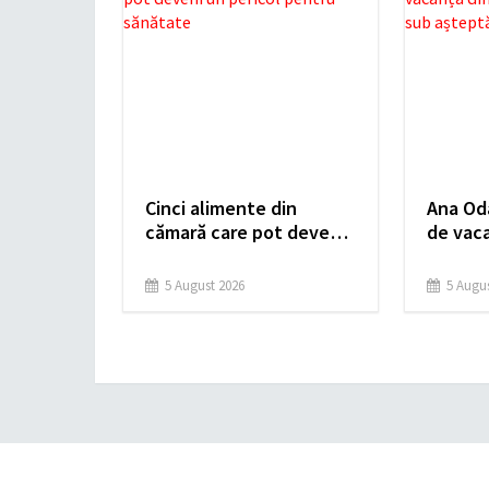
Cinci alimente din
Ana Od
cămară care pot deveni
de vaca
un pericol pentru
fost mu
sănătate
5 August 2026
5 Augus