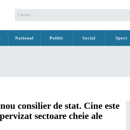
n
National
Politic
Social
Sport
ou consilier de stat. Cine este
pervizat sectoare cheie ale