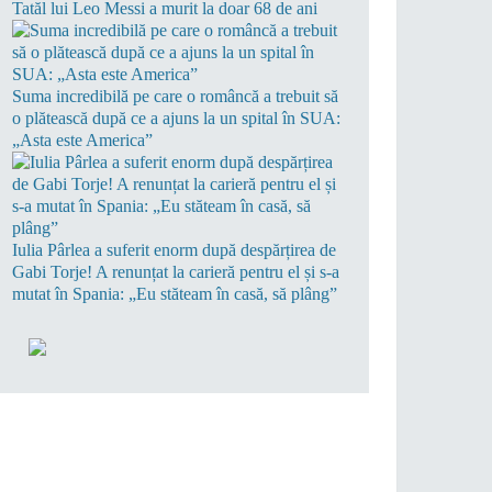
Tatăl lui Leo Messi a murit la doar 68 de ani
Suma incredibilă pe care o româncă a trebuit să
o plătească după ce a ajuns la un spital în SUA:
„Asta este America”
Iulia Pârlea a suferit enorm după despărțirea de
Gabi Torje! A renunțat la carieră pentru el și s-a
mutat în Spania: „Eu stăteam în casă, să plâng”