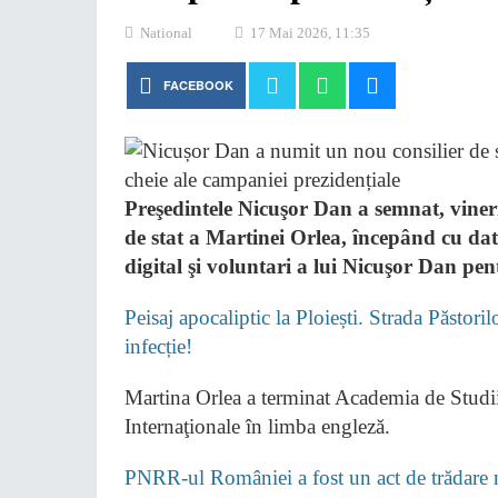
National
17 Mai 2026, 11:35
FACEBOOK
Preşedintele Nicuşor Dan a semnat, vineri
de stat a Martinei Orlea, începând cu da
digital şi voluntari a lui Nicuşor Dan pe
Peisaj apocaliptic la Ploiești. Strada Păstori
infecție!
Martina Orlea a terminat Academia de Stud
Internaţionale în limba engleză.
PNRR-ul României a fost un act de trădare na