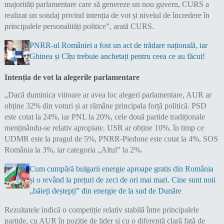
majorități parlamentare care să genereze un nou guvern, CURS a
realizat un sondaj privind intenția de vot și nivelul de încredere în
principalele personalități politice”, arată CURS.
PNRR-ul României a fost un act de trădare națională, iar
Ghinea și Cîțu trebuie anchetați pentru ceea ce au făcut!
Intenția de vot la alegerile parlamentare
„Dacă duminica viitoare ar avea loc alegeri parlamentare, AUR ar
obține 32% din voturi și ar rămâne principala forță politică. PSD
este cotat la 24%, iar PNL la 20%, cele două partide tradiționale
menținându-se relativ apropiate. USR ar obține 10%, în timp ce
UDMR este la pragul de 5%, PNRR-Piedone este cotat la 4%, SOS
România la 3%, iar categoria „Altul” la 2%.
Cum cumpără bulgarii energie aproape gratis din România
și o revând la prețuri de zeci de ori mai mari. Cine sunt noii
„băieți deștepți” din energie de la sud de Dunăre
Rezultatele indică o competiție relativ stabilă între principalele
partide, cu AUR în poziție de lider și cu o diferență clară față de