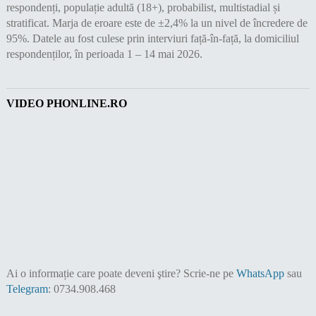
respondenți, populație adultă (18+), probabilist, multistadial și
stratificat. Marja de eroare este de ±2,4% la un nivel de încredere de
95%. Datele au fost culese prin interviuri față-în-față, la domiciliul
respondenților, în perioada 1 – 14 mai 2026.
VIDEO PHONLINE.RO
Ai o informație care poate deveni ştire?
Scrie-ne pe
WhatsApp
sau
Telegram
: 0734.908.468