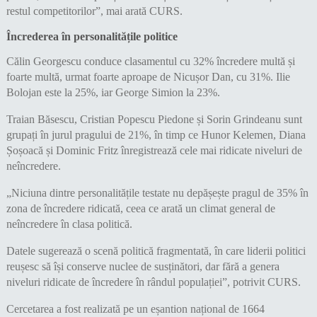
restul competitorilor”, mai arată CURS.
Încrederea în personalitățile politice
Călin Georgescu conduce clasamentul cu 32% încredere multă și
foarte multă, urmat foarte aproape de Nicușor Dan, cu 31%. Ilie
Bolojan este la 25%, iar George Simion la 23%.
Traian Băsescu, Cristian Popescu Piedone și Sorin Grindeanu sunt
grupați în jurul pragului de 21%, în timp ce Hunor Kelemen, Diana
Șoșoacă și Dominic Fritz înregistrează cele mai ridicate niveluri de
neîncredere.
„Niciuna dintre personalitățile testate nu depășește pragul de 35% în
zona de încredere ridicată, ceea ce arată un climat general de
neîncredere în clasa politică.
Datele sugerează o scenă politică fragmentată, în care liderii politici
reușesc să își conserve nuclee de susținători, dar fără a genera
niveluri ridicate de încredere în rândul populației”, potrivit CURS.
Cercetarea a fost realizată pe un eșantion național de 1664