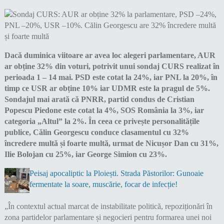
Dacă duminica viitoare ar avea loc alegeri parlamentare, AUR
ar obține 32% din voturi, potrivit unui sondaj CURS realizat în
perioada 1 – 14 mai. PSD este cotat la 24%, iar PNL la 20%, în
timp ce USR ar obține 10% iar UDMR este la pragul de 5%.
Sondajul mai arată că PNRR, partid condus de Cristian
Popescu Piedone este cotat la 4%, SOS România la 3%, iar
categoria „Altul” la 2%. În ceea ce privește personalitățile
publice, Călin Georgescu conduce clasamentul cu 32%
încredere multă și foarte multă, urmat de Nicușor Dan cu 31%,
Ilie Bolojan cu 25%, iar George Simion cu 23%.
Peisaj apocaliptic la Ploiești. Strada Păstorilor: Gunoaie
fermentate la soare, muscărie, focar de infecție!
„În contextul actual marcat de instabilitate politică, repoziționări în
zona partidelor parlamentare și negocieri pentru formarea unei noi