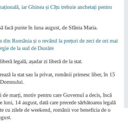
țională, iar Ghinea și Cîțu trebuie anchetați pentru
să facă punte în luna august, de Sfânta Maria.
 din România și o revând la prețuri de zeci de ori mai
nergie de la sud de Dunăre
beră legală, așadar zi liberă de la stat.
ează la stat sau la privat, românii primesc liber, în 15
i Domnului.
zi de marți, motiv pentru care Guvernul a decis, încă
e luni, 14 august, dată care precede sărbătoarea legală
ate cu zilele de weekend, românii vor beneficia de o
ugust.