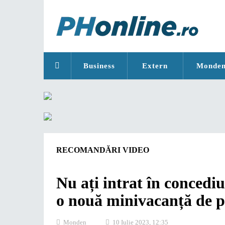
Business
Extern
Monde
RECOMANDĂRI VIDEO
Nu ați intrat în concedi
o nouă minivacanță de p
Monden
10 Iulie 2023, 12:35