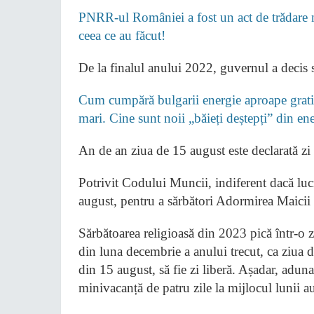
PNRR-ul României a fost un act de trădare na
ceea ce au făcut!
De la finalul anului 2022, guvernul a decis 
Cum cumpără bulgarii energie aproape gratis
mari. Cine sunt noii „băieți deștepți” din e
An de an ziua de 15 august este declarată zi li
Potrivit Codului Muncii, indiferent dacă lucr
august, pentru a sărbători Adormirea Maici
Sărbătoarea religioasă din 2023 pică într-o 
din luna decembrie a anului trecut, ca ziua d
din 15 august, să fie zi liberă. Așadar, adun
minivacanță de patru zile la mijlocul lunii a