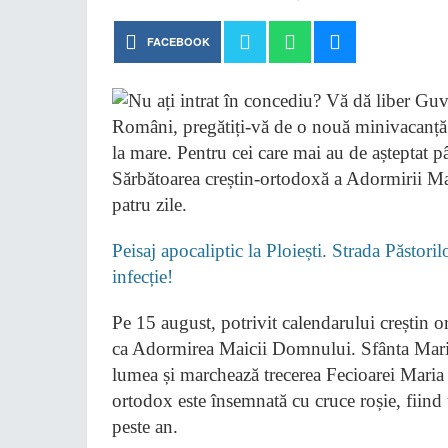
FACEBOOK
Români, pregătiți-vă de o nouă minivacanță! 
la mare. Pentru cei care mai au de așteptat 
Sărbătoarea creștin-ortodoxă a Adormirii M
patru zile.
Peisaj apocaliptic la Ploiești. Strada Păstori
infecție!
Pe 15 august, potrivit calendarului creștin 
ca Adormirea Maicii Domnului. Sfânta Maria es
lumea și marchează trecerea Fecioarei Maria î
ortodox este însemnată cu cruce roșie, fiind 
peste an.