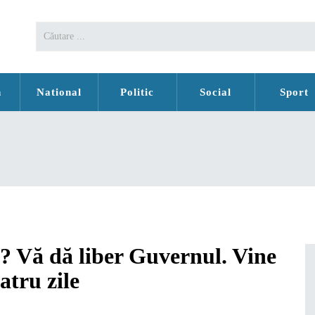
n
National
Politic
Social
Sport
u? Vă dă liber Guvernul. Vine
atru zile