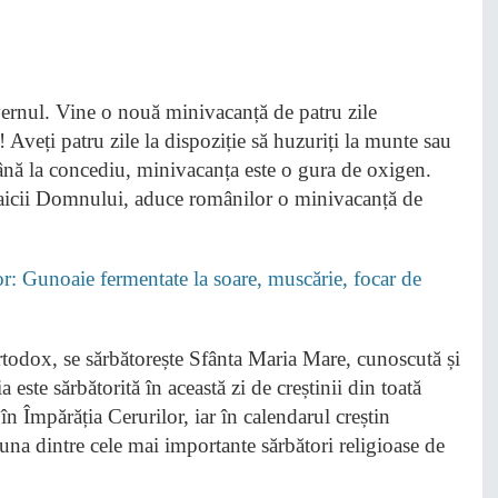
Aveți patru zile la dispoziție să huzuriți la munte sau
până la concediu, minivacanța este o gura de oxigen.
aicii Domnului, aduce românilor o minivacanță de
lor: Gunoaie fermentate la soare, muscărie, focar de
ortodox, se sărbătorește Sfânta Maria Mare, cunoscută și
te sărbătorită în această zi de creștinii din toată
n Împărăția Cerurilor, iar în calendarul creștin
una dintre cele mai importante sărbători religioase de