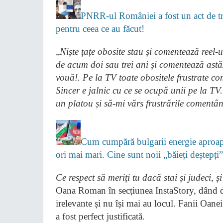
PNRR-ul României a fost un act de tră
pentru ceea ce au făcut!
„
Niște țațe obosite stau și comentează reel-
de acum doi sau trei ani și comentează ast
vouă!. Pe la TV toate obositele frustrate c
Sincer e jalnic cu ce se ocupă unii pe la TV
un platou și să-mi vărs frustrările comentân
Cum cumpără bulgarii energie aproape
ori mai mari. Cine sunt noii „băieți deștepț
Ce respect să meriți tu dacă stai și judeci,
Oana Roman în secțiunea InstaStory, dând de î
irelevante și nu își mai au locul. Fanii Oanei
a fost perfect justificată.