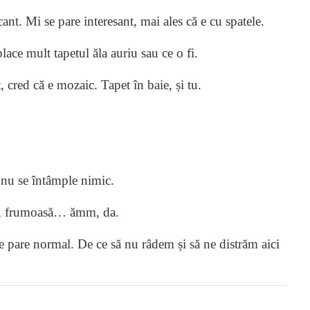
nt. Mi se pare interesant, mai ales că e cu spatele.
lace mult tapetul ăla auriu sau ce o fi.
 cred că e mozaic. Tapet în baie, și tu.
ă nu se întâmple nimic.
l, frumoasă… ămm, da.
pare normal. De ce să nu râdem și să ne distrăm aici