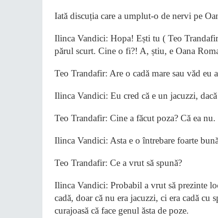
Iată discuția care a umplut-o de nervi pe 
Ilinca Vandici: Hopa! Ești tu ( Teo Trandafir)
părul scurt. Cine o fi?! A, știu, e Oana Rom
Teo Trandafir: Are o cadă mare sau văd eu a
Ilinca Vandici: Eu cred că e un jacuzzi, dac
Teo Trandafir: Cine a făcut poza? Că ea nu.
Ilinca Vandici: Asta e o întrebare foarte bun
Teo Trandafir: Ce a vrut să spună?
Ilinca Vandici: Probabil a vrut să prezinte 
cadă, doar că nu era jacuzzi, ci era cadă c
curajoasă că face genul ăsta de poze.