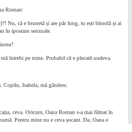
Oana Roman:
?! Nu, că e brunetă și are păr lung, tu ești blondă și ai
an în ipostaze senzuale.
iurea?
ă mă întrebi pe mine. Probabil că e plecată undeva.
ă. Copilu, Isabela, mă gândesc.
locația, ceva. Oricum, Oana Roman s-a mai filmat în
u spumă. Pentru mine nu e ceva șocant. Da, Oana e