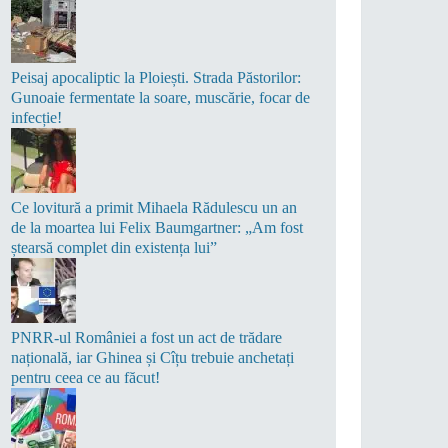
Peisaj apocaliptic la Ploiești. Strada Păstorilor:
Gunoaie fermentate la soare, muscărie, focar de
infecție!
Ce lovitură a primit Mihaela Rădulescu un an
de la moartea lui Felix Baumgartner: „Am fost
ștearsă complet din existența lui”
PNRR-ul României a fost un act de trădare
națională, iar Ghinea și Cîțu trebuie anchetați
pentru ceea ce au făcut!