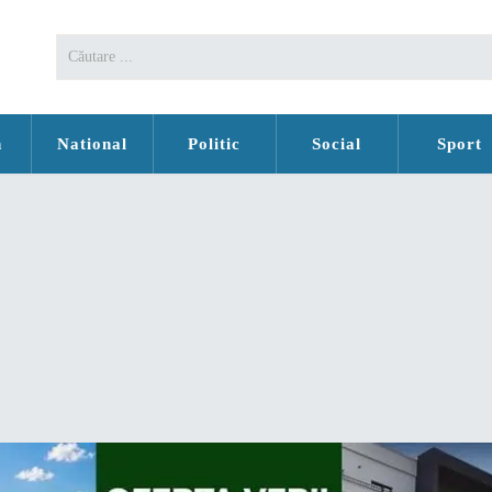
n
National
Politic
Social
Sport