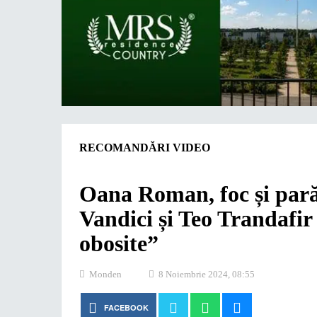
RECOMANDĂRI VIDEO
Oana Roman, foc și pară
Vandici și Teo Trandafir
obosite”
Monden
8 Noiembrie 2024, 08:55
FACEBOOK