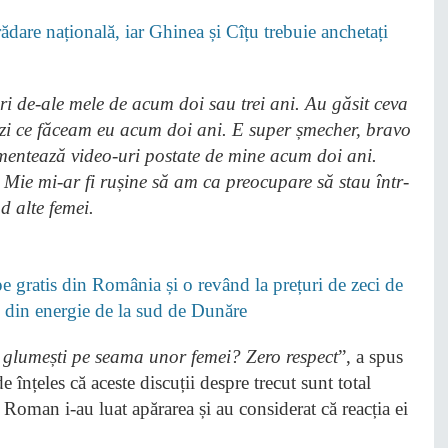
dare națională, iar Ghinea și Cîțu trebuie anchetați
uri de-ale mele de acum doi sau trei ani. Au găsit ceva
ăzi ce făceam eu acum doi ani. E super șmecher, bravo
omentează video-uri postate de mine acum doi ani.
. Mie mi-ar fi rușine să am ca preocupare să stau într-
d alte femei.
 gratis din România și o revând la prețuri de zeci de
i” din energie de la sud de Dunăre
 și glumești pe seama unor femei? Zero respect
”, a spus
nțeles că aceste discuții despre trecut sunt total
 Roman i-au luat apărarea și au considerat că reacția ei