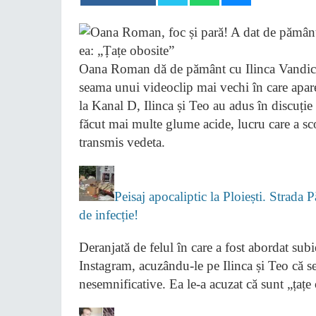
Oana Roman dă de pământ cu Ilinca Vandici 
seama unui videoclip mai vechi în care apare
la Kanal D, Ilinca și Teo au adus în discuție
făcut mai multe glume acide, lucru care a sc
transmis vedeta.
Peisaj apocaliptic la Ploiești. Strada 
de infecție!
Deranjată de felul în care a fost abordat su
Instagram, acuzându-le pe Ilinca și Teo că se
nesemnificative. Ea le-a acuzat că sunt „țațe 