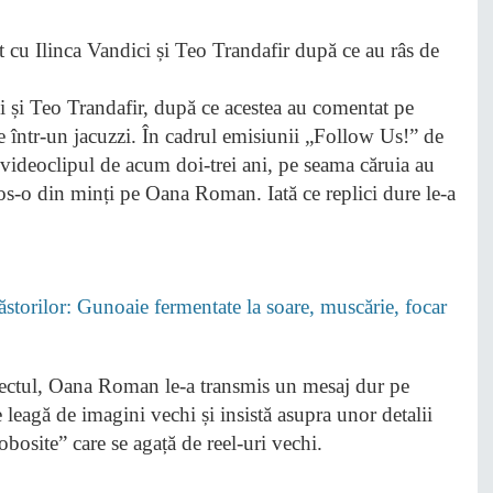
și Teo Trandafir, după ce acestea au comentat pe
 într-un jacuzzi. În cadrul emisiunii „Follow Us!” de
 videoclipul de acum doi-trei ani, pe seama căruia au
os-o din minți pe Oana Roman. Iată ce replici dure le-a
Păstorilor: Gunoaie fermentate la soare, muscărie, focar
biectul, Oana Roman le-a transmis un mesaj dur pe
 leagă de imagini vechi și insistă asupra unor detalii
obosite” care se agață de reel-uri vechi.