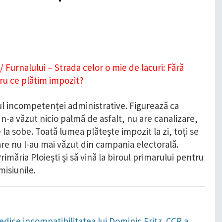
dul incompetenței administrative. Figurează ca
 n-a văzut nicio palmă de asfalt, nu are canalizare,
e la sobe. Toată lumea plătește impozit la zi, toți se
re nu l-au mai văzut din campania electorală.
imăria Ploiești și să vină la biroul primarului pentru
misiunile.
dice incompatibilitatea lui Dominic Fritz. CCR a