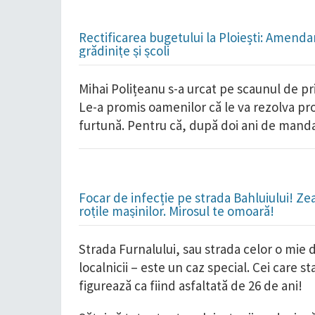
Rectificarea bugetului la Ploiești: Amend
grădinițe și școli
Mihai Polițeanu s-a urcat pe scaunul de pr
Le-a promis oamenilor că le va rezolva pro
furtună. Pentru că, după doi ani de mandat
Focar de infecție pe strada Bahluiului! Ze
roțile mașinilor. Mirosul te omoară!
Strada Furnalului, sau strada celor o mie
localnicii – este un caz special. Cei care s
figurează ca fiind asfaltată de 26 de ani!