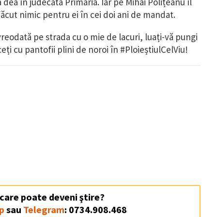
ă dea în judecată Primăria. Iar pe Mihai Polițeanu îl
făcut nimic pentru ei în cei doi ani de mandat.
eodată pe strada cu o mie de lacuri, luați-vă pungi
rceți cu pantofii plini de noroi în #PloieștiulCelViu!
 care poate deveni ştire?
p
sau
Telegram
: 0734.908.468