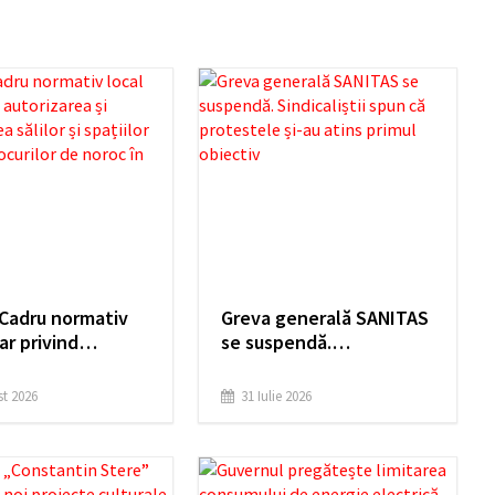
 Cadru normativ
Greva generală SANITAS
ar privind
se suspendă.
area și
Sindicaliștii spun că
narea sălilor și
protestele și-au atins
t 2026
31 Iulie 2026
or destinate
primul obiectiv
or de noroc în oraș