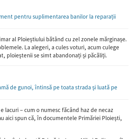
ament pentru suplimentarea banilor la reparații
imar al Ploieștiului bătând cu zel zonele mărginașe.
blemele. La alegeri, a cules voturi, acum culege
, ploieștenii se simt abandonați și păcăliți.
amă de gunoi, întinsă pe toata strada și luată pe
 de lacuri – cum o numesc făcând haz de necaz
tau aici spun că, în documentele Primăriei Ploiești,