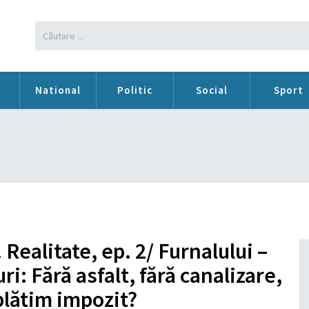
n
National
Politic
Social
Sport
 Realitate, ep. 2/ Furnalului –
ri: Fără asfalt, fără canalizare,
plătim impozit?