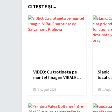
CITEȘTE ȘI...
VIDEO: Cu trotineta pe
Slanic:
munte! Imagini VIRALE
local cl
surprinse de Salvamont
autoriz
Prahova
funcțio
6 August 2026
1 Augus
spațiil
jocuril