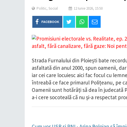
Politic
,
Social
12 Iunie 2026, 15:50
FACEBOOK
Strada Furnalului din Ploiești bate recor
asfaltată din anul 2000, spun oamenii, dar
iar cei care locuiesc aici fac focul cu lemn
întreabă ce face primarul Polițeanu, pe ca
Oamenii sunt hotărâți să dea în judecată Pr
a-i cere socoteală că nu și-a respectat pro
Cum vor USR şi PNL- Aripa Bolojan să împie