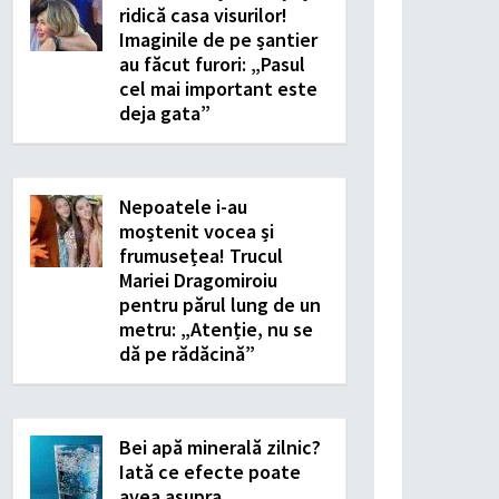
ridică casa visurilor!
Imaginile de pe șantier
au făcut furori: „Pasul
cel mai important este
deja gata”
Nepoatele i-au
moștenit vocea și
frumusețea! Trucul
Mariei Dragomiroiu
pentru părul lung de un
metru: „Atenție, nu se
dă pe rădăcină”
Bei apă minerală zilnic?
Iată ce efecte poate
avea asupra