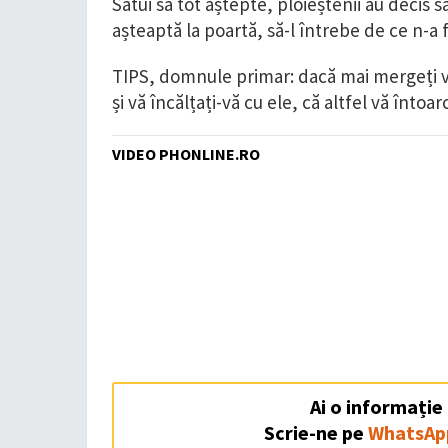
Sătui să tot aștepte, ploieștenii au decis s
așteaptă la poartă, să-l întrebe de ce n-a 
TIPS, domnule primar: dacă mai mergeți vr
și vă încălțați-vă cu ele, că altfel vă întoa
VIDEO PHONLINE.RO
Ai o informație
Scrie-ne pe
WhatsAp