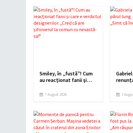
Smiley, în „fustă”! Cum
Gabriel
au reacționat fanii și
renunța
care e verdictul
Cum ar
designerilor. „Cred că
că înce
7 August 2026
7 Augus
are șifonierul la comun
nou”
cu nevastă-sa!”