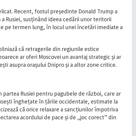
elicat. Recent, fostul președinte Donald Trump a
a Rusiei, susținând ideea cedării unor teritorii
e pe termen lung, în locul unei încetări imediate a
iniază că retragerile din regiunile estice
arece ar oferi Moscovei un avantaj strategic și ar
ști asupra orașului Dnipro și a altor zone critice.
 partea Rusiei pentru pagubele de război, care ar
sești înghețate în țările occidentale, estimate la
izează că orice relaxare a sancțiunilor împotriva
spectarea acordului de pace și de „joc corect” din