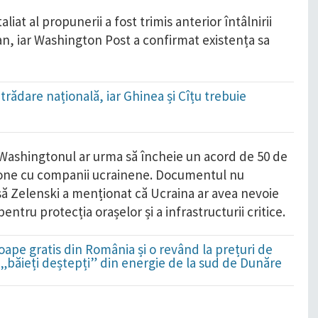
iat al propunerii a fost trimis anterior întâlnirii
an, iar Washington Post a confirmat existența sa
trădare națională, iar Ghinea și Cîțu trebuie
!
 Washingtonul ar urma să încheie un acord de 50 de
rone cu companii ucrainene. Documentul nu
nsă Zelenski a menționat că Ucraina ar avea nevoie
entru protecția orașelor și a infrastructurii critice.
ape gratis din România și o revând la prețuri de
i „băieți deștepți” din energie de la sud de Dunăre