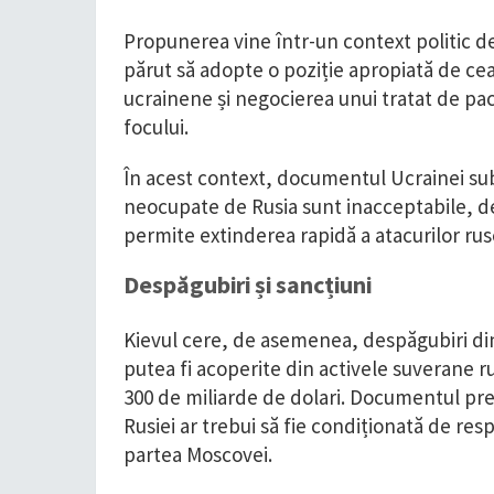
Propunerea vine într-un context politic d
părut să adopte o poziție apropiată de cea 
ucrainene și negocierea unui tratat de pac
focului.
În acest context, documentul Ucrainei subl
neocupate de Rusia sunt inacceptabile, deo
permite extinderea rapidă a atacurilor ruse
Despăgubiri și sancțiuni
Kievul cere, de asemenea, despăgubiri din
putea fi acoperite din activele suverane ru
300 de miliarde de dolari. Documentul prec
Rusiei ar trebui să fie condiționată de re
partea Moscovei.