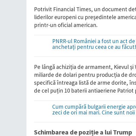
Potrivit Financial Times, un document detal
liderilor europeni cu președintele americ
printr-un oficial american.
PNRR-ul României a fost un act de 
anchetați pentru ceea ce au făcut
Pe lângă achiziția de armament, Kievul și
miliarde de dolari pentru producția de d
specifică întreaga listă de arme dorite, î
de cel puțin 10 baterii antiaeriene Patriot p
Cum cumpără bulgarii energie apro
zeci de ori mai mari. Cine sunt noi
Schimbarea de poziție a lui Trump