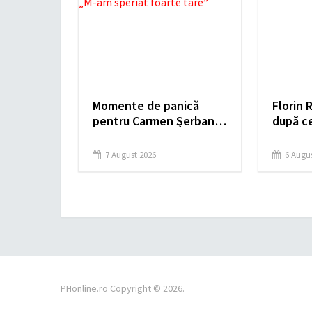
Momente de panică
Florin R
pentru Carmen Șerban.
după ce
Mașina vedetei a căzut
în medi
în craterul din zona
răspuns
7 August 2026
6 Augus
Eroilor: „M-am speriat
foarte tare”
PHonline.ro
Copyright © 2026.