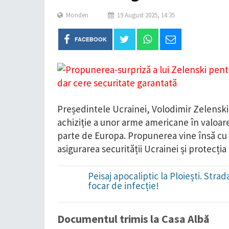
Monden
19 August 2025, 14:35
FACEBOOK
Președintele Ucrainei, Volodimir Zelensk
achiziție a unor arme americane în valoare
parte de Europa. Propunerea vine însă cu c
asigurarea securității Ucrainei și protecția i
Peisaj apocaliptic la Ploiești. Str
focar de infecție!
Documentul trimis la Casa Albă