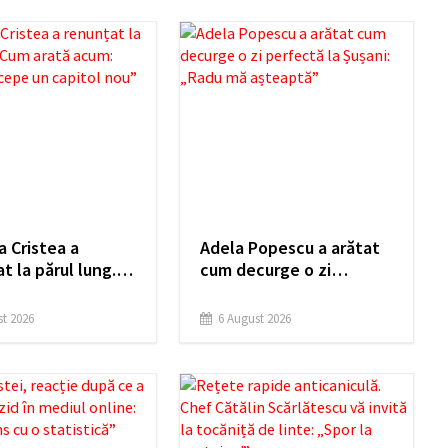
a Cristea a
Adela Popescu a arătat
t la părul lung.
cum decurge o zi
ată acum: „Simt
perfectă la Șușani:
pe un capitol
„Radu mă așteaptă”
t 2026
6 August 2026