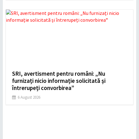
SRI, avertisment pentru români: „Nu
furnizați nicio informație solicitată și
întrerupeți convorbirea”
6 August 2026