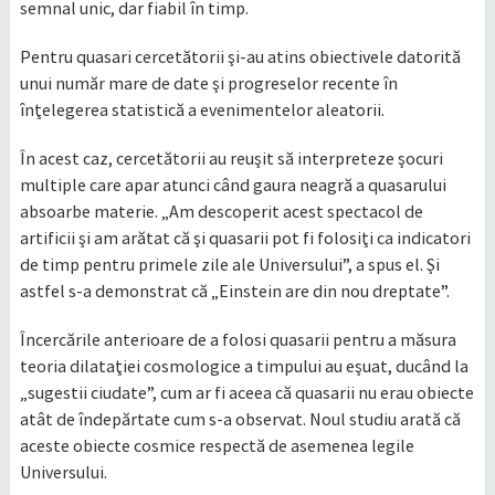
semnal unic, dar fiabil în timp.
Pentru quasari cercetătorii şi-au atins obiectivele datorită
unui număr mare de date şi progreselor recente în
înţelegerea statistică a evenimentelor aleatorii.
În acest caz, cercetătorii au reuşit să interpreteze şocuri
multiple care apar atunci când gaura neagră a quasarului
absoarbe materie. „Am descoperit acest spectacol de
artificii şi am arătat că şi quasarii pot fi folosiţi ca indicatori
de timp pentru primele zile ale Universului”, a spus el. Şi
astfel s-a demonstrat că „Einstein are din nou dreptate”.
Încercările anterioare de a folosi quasarii pentru a măsura
teoria dilataţiei cosmologice a timpului au eşuat, ducând la
„sugestii ciudate”, cum ar fi aceea că quasarii nu erau obiecte
atât de îndepărtate cum s-a observat. Noul studiu arată că
aceste obiecte cosmice respectă de asemenea legile
Universului.