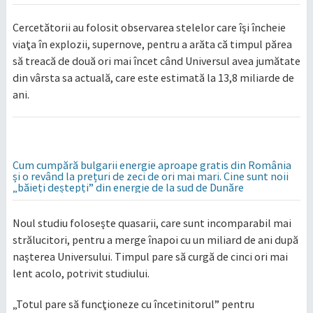
Cercetătorii au folosit observarea stelelor care îşi încheie
viaţa în explozii, supernove, pentru a arăta că timpul părea
să treacă de două ori mai încet când Universul avea jumătate
din vârsta sa actuală, care este estimată la 13,8 miliarde de
ani.
Cum cumpără bulgarii energie aproape gratis din România
și o revând la prețuri de zeci de ori mai mari. Cine sunt noii
„băieți deștepți” din energie de la sud de Dunăre
Noul studiu foloseşte quasarii, care sunt incomparabil mai
strălucitori, pentru a merge înapoi cu un miliard de ani după
naşterea Universului. Timpul pare să curgă de cinci ori mai
lent acolo, potrivit studiului.
„Totul pare să funcţioneze cu încetinitorul” pentru