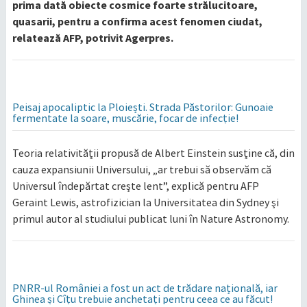
prima dată obiecte cosmice foarte strălucitoare,
quasarii, pentru a confirma acest fenomen ciudat,
relatează AFP, potrivit Agerpres.
Peisaj apocaliptic la Ploiești. Strada Păstorilor: Gunoaie
fermentate la soare, muscărie, focar de infecție!
Teoria relativităţii propusă de Albert Einstein susţine că, din
cauza expansiunii Universului, „ar trebui să observăm că
Universul îndepărtat creşte lent”, explică pentru AFP
Geraint Lewis, astrofizician la Universitatea din Sydney şi
primul autor al studiului publicat luni în Nature Astronomy.
PNRR-ul României a fost un act de trădare națională, iar
Ghinea și Cîțu trebuie anchetați pentru ceea ce au făcut!