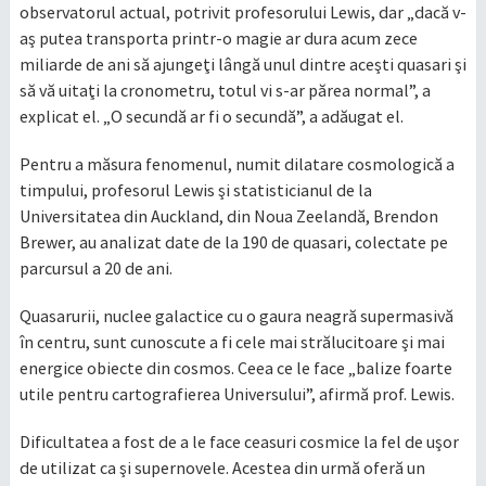
observatorul actual, potrivit profesorului Lewis, dar „dacă v-
aş putea transporta printr-o magie ar dura acum zece
miliarde de ani să ajungeţi lângă unul dintre aceşti quasari şi
să vă uitaţi la cronometru, totul vi s-ar părea normal”, a
explicat el. „O secundă ar fi o secundă”, a adăugat el.
Pentru a măsura fenomenul, numit dilatare cosmologică a
timpului, profesorul Lewis şi statisticianul de la
Universitatea din Auckland, din Noua Zeelandă, Brendon
Brewer, au analizat date de la 190 de quasari, colectate pe
parcursul a 20 de ani.
Quasarurii, nuclee galactice cu o gaura neagră supermasivă
în centru, sunt cunoscute a fi cele mai strălucitoare şi mai
energice obiecte din cosmos. Ceea ce le face „balize foarte
utile pentru cartografierea Universului”, afirmă prof. Lewis.
Dificultatea a fost de a le face ceasuri cosmice la fel de uşor
de utilizat ca şi supernovele. Acestea din urmă oferă un