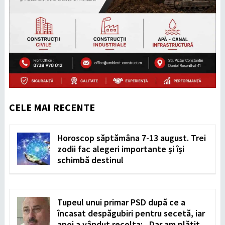
CELE MAI RECENTE
Horoscop săptămâna 7-13 august. Trei
zodii fac alegeri importante și își
schimbă destinul
Tupeul unui primar PSD după ce a
încasat despăgubiri pentru secetă, iar
apoi a vândut recolta: „Dar am plătit