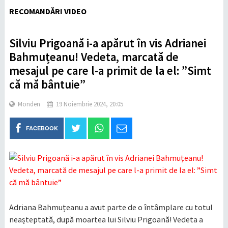
RECOMANDĂRI VIDEO
Silviu Prigoană i-a apărut în vis Adrianei
Bahmuțeanu! Vedeta, marcată de
mesajul pe care l-a primit de la el: ”Simt
că mă bântuie”
Monden
19 Noiembrie 2024, 20:05
FACEBOOK
Adriana Bahmuțeanu a avut parte de o întâmplare cu totul
neașteptată, după moartea lui Silviu Prigoană! Vedeta a