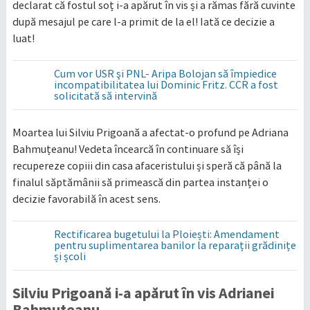
declarat că fostul soț i-a apărut în vis și a rămas fără cuvinte
după mesajul pe care l-a primit de la el! Iată ce decizie a
luat!
Cum vor USR şi PNL- Aripa Bolojan să împiedice
incompatibilitatea lui Dominic Fritz. CCR a fost
solicitată să intervină
Moartea lui Silviu Prigoană a afectat-o profund pe Adriana
Bahmuțeanu! Vedeta încearcă în continuare să își
recupereze copiii din casa afaceristului și speră că până la
finalul săptămânii să primească din partea instanței o
decizie favorabilă în acest sens.
Rectificarea bugetului la Ploiești: Amendament
pentru suplimentarea banilor la reparații grădinițe
și școli
Silviu Prigoană i-a apărut în vis Adrianei
Bahmuțeanu