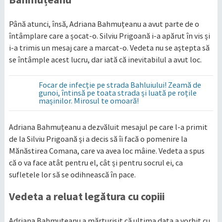
Până atunci, însă, Adriana Bahmuțeanu a avut parte de o
întâmplare care a șocat-o. Silviu Prigoană i-a apărut în vis și
i-a trimis un mesaj care a marcat-o. Vedeta nu se aștepta să
se întâmple acest lucru, dar iată că inevitabilul a avut loc.
Focar de infecție pe strada Bahluiului! Zeamă de
gunoi, întinsă pe toata strada și luată pe roțile
mașinilor. Mirosul te omoară!
Adriana Bahmuțeanu a dezvăluit mesajul pe care l-a primit
de la Silviu Prigoană și a decis să îi facă o pomenire la
Mănăstirea Comana, care va avea loc mâine. Vedeta a spus
că o va face atât pentru el, cât și pentru socrul ei, ca
sufletele lor să se odihnească în pace.
Vedeta a reluat legătura cu copiii
Adriana Bahmuțeanu a mărturisit că ultima data a vorbit cu