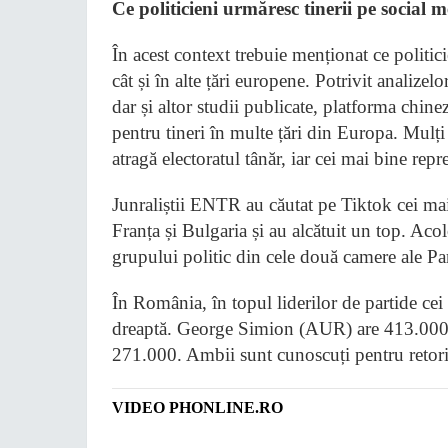
Ce politicieni urmăresc tinerii pe social 
În acest context trebuie menționat ce politic
cât și în alte țări europene. Potrivit analize
dar și altor studii publicate, platforma chin
pentru tineri în multe țări din Europa. Mulți 
atragă electoratul tânăr, iar cei mai bine repr
Junraliștii ENTR au căutat pe Tiktok cei mai
Franța și Bulgaria și au alcătuit un top. Aco
grupului politic din cele două camere ale Pa
În România, în topul liderilor de partide ce
dreaptă. George Simion (AUR) are 413.000 
271.000. Ambii sunt cunoscuți pentru retoric
VIDEO PHONLINE.RO