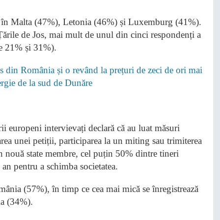
că în Malta (47%), Letonia (46%) și Luxemburg (41%).
ările de Jos, mai mult de unul din cinci respondenți a
tre 21% și 31%).
 din România și o revând la prețuri de zeci de ori mai
nergie de la sud de Dunăre
i europeni intervievați declară că au luat măsuri
ea unei petiții, participarea la un miting sau trimiterea
 În nouă state membre, cel puțin 50% dintre tineri
l an pentru a schimba societatea.
ânia (57%), în timp ce cea mai mică se înregistrează
a (34%).