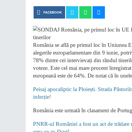
FACEBOOK
România se află pe primul loc în Uniunea Eur
alegerile europarlamentare din 9 iunie, potr
78% dintre cei intervievați din rândul tineri
voteze. Este cel mai mare procent înregistra
europeană este de 64%. De notat că în unele ț
Peisaj apocaliptic la Ploiești. Strada Păstori
infecție!
România este urmată în clasament de Portug
PNRR-ul României a fost un act de trădare na
ceea ce au făcut!