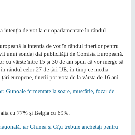
opeană la intenția de vot în rândul tinerilor pentru
ivit unui sondaj dat publicității de Comisia Europeană.
lor cu vârste între 15 și 30 de ani spun că vor merge să
t în rândul celor 27 de țări UE, în timp ce media
ări europene, tinerii pot vota de la vârsta de 16 ani.
lor: Gunoaie fermentate la soare, muscărie, focar de
alia cu 77% și Belgia cu 69%.
țională, iar Ghinea și Cîțu trebuie anchetați pentru