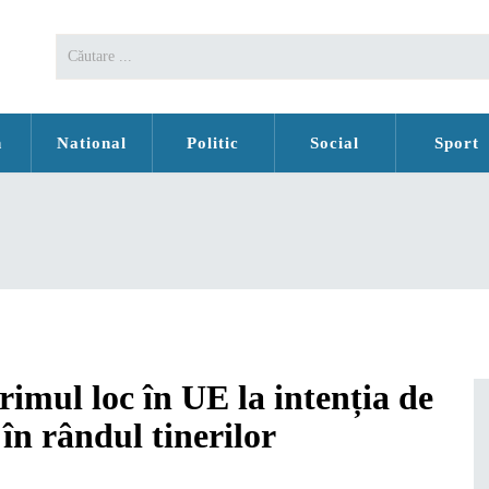
n
National
Politic
Social
Sport
mul loc în UE la intenția de
în rândul tinerilor