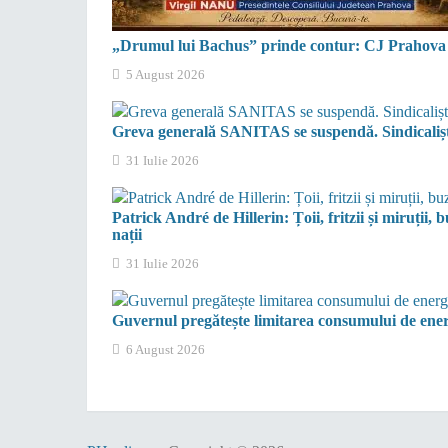
„Drumul lui Bachus” prinde contur: CJ Prahova a
5 August 2026
Greva generală SANITAS se suspendă. Sindicaliștii
31 Iulie 2026
Patrick André de Hillerin: Țoii, fritzii și miruții, bu
nații
31 Iulie 2026
Guvernul pregătește limitarea consumului de energ
6 August 2026