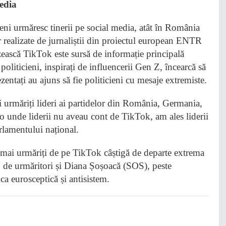
media
ieni urmăresc tinerii pe social media, atât în România
lor realizate de jurnaliștii din proiectul european ENTR
ezească TikTok este sursă de informație principală
politicieni, inspirați de influencerii Gen Z, încearcă să
ezentați au ajuns să fie politicieni cu mesaje extremiste.
 urmăriți lideri ai partidelor din România, Germania,
lo unde liderii nu aveau cont de TikTok, am ales liderii
rlamentului național.
i mai urmăriți de pe TikTok câștigă de departe extrema
de urmăritori și Diana Șoșoacă (SOS), peste
a eurosceptică și antisistem.