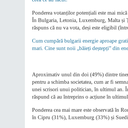
Ponderea votanților potențiali este mai mi
În Bulgaria, Letonia, Luxemburg, Malta și Ț
răspuns că nu va vota, deși este eligibil (în
Cum cumpără bulgarii energie aproape gratis
mari. Cine sunt noii „băieți deștepți” din e
Aproximativ unul din doi (49%) dintre tineri
pentru a schimba societatea, cum ar fi semnar
unei scrisori unui politician, în ultimul an.
răspund că au întreprins o acțiune în ultimu
Ponderea cea mai mare este observată în Rom
în Cipru (31%), Luxemburg (33%) și Suedi