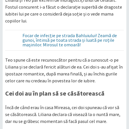
Fostul concurent i-a făcut o declarație superbă de dragoste
iubitei lui pe care o consideră deja soție și o vede mama
copiilor lui.
Focar de infecție pe strada Bahluiului! Zeamă de
gunoi, întinsă pe toata strada și luată pe roțile
mașinilor. Mirosul te omoară!
Teo spune că este recunoscător pentru că a cunoscut-o pe
Liliana și se declară fericit alături de ea. Cei doi s-au afișat în
ipostaze romantice, după marea finală, și au închis gurile
celor care nu credeau în povestea lor de iubire.
Cei doi au în plan să se căsătorească
Încă de când erau în casa Mireasa, cei doi spuneau că vor să
se căsătorească. Liliana declara că visează la o nuntă mare,
dar nu se grăbesc momentan să facă pasul cel mare.