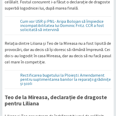
celălalt. Fostul concurent i-a făcut o declarație de dragoste
superbă logodnicei lui, după marea finală.
Cum vor USR şi PNL- Aripa Bolojan să împiedice
incompatibilitatea lui Dominic Fritz. CCR a fost
solicitată să intervină
Relația dintre Liliana și Teo de la Mireasa nu a fost lipsită de
provocări, dar au decis că își doresc să rămână împreună. Cei
doi s-au logodit în casa Mireasa, dar au decis să nu facă pasul
cel mare în competiție.
Rectificarea bugetului la Ploiești: Amendament
pentru suplimentarea banilor la reparații grădinițe
și școli
Teo de la Mireasa, declarație de dragoste
pentru Liliana
Liliana și Teo par extrem de îndrăgostiți unul de celălalt.