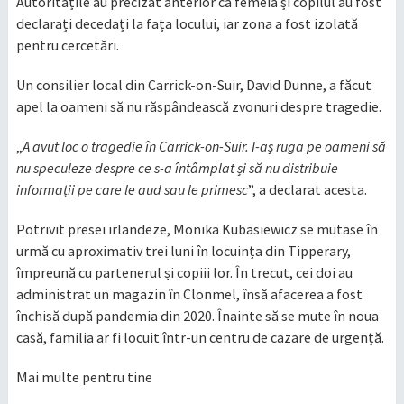
Autoritățile au precizat anterior că femeia și copilul au fost
declarați decedați la fața locului, iar zona a fost izolată
pentru cercetări.
Un consilier local din Carrick-on-Suir, David Dunne, a făcut
apel la oameni să nu răspândească zvonuri despre tragedie.
„
A avut loc o tragedie în Carrick-on-Suir. I-aș ruga pe oameni să
nu speculeze despre ce s-a întâmplat și să nu distribuie
informații pe care le aud sau le primesc
”, a declarat acesta.
Potrivit presei irlandeze, Monika Kubasiewicz se mutase în
urmă cu aproximativ trei luni în locuința din Tipperary,
împreună cu partenerul și copiii lor. În trecut, cei doi au
administrat un magazin în Clonmel, însă afacerea a fost
închisă după pandemia din 2020. Înainte să se mute în noua
casă, familia ar fi locuit într-un centru de cazare de urgență.
Mai multe pentru tine