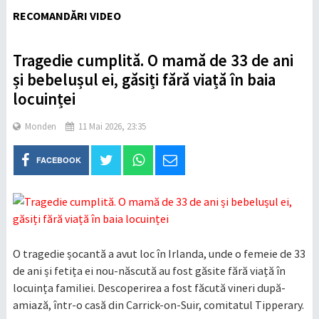
RECOMANDĂRI VIDEO
Tragedie cumplită. O mamă de 33 de ani
și bebelușul ei, găsiți fără viață în baia
locuinței
Monden
11 Mai 2026, 23:35
FACEBOOK
O tragedie șocantă a avut loc în Irlanda, unde o femeie de 33
de ani și fetița ei nou-născută au fost găsite fără viață în
locuința familiei. Descoperirea a fost făcută vineri după-
amiază, într-o casă din Carrick-on-Suir, comitatul Tipperary.