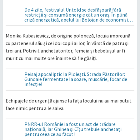
De 4 zile, festivalul Untold se desfășoară fără
restricții și consumă energie cât un oraș. În plină
criză energetică, apelul lui Bolojan de economisire
a energiei nu s-a auzit la Cluj, în orașul condus de
colegul de partid, Emil Boc
Monika Kubasiewicz, de origine poloneză, locuia împreună
cu partenerul său și cei doi copii ai lor, în vârstă de patru și
trei ani. Potrivit anchetatorilor, femeia și bebelușul ar fi
murit cu mai multe ore înainte să fie găsiți.
Peisaj apocaliptic la Ploiești. Strada Păstorilor:
Gunoaie fermentate la soare, muscărie, focar de
infecție!
Echipajele de urgență ajunse la fața locului nu au mai putut
face nimic pentru a le salva.
PNRR-ul României a fost un act de trădare
națională, iar Ghinea și Cîțu trebuie anchetați
pentru ceea ce au făcut!