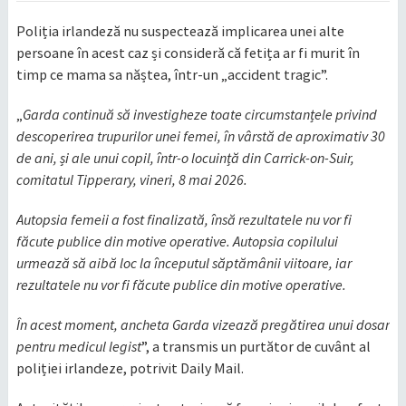
Poliția irlandeză nu suspectează implicarea unei alte
persoane în acest caz și consideră că fetița ar fi murit în
timp ce mama sa năștea, într-un „accident tragic”.
„
Garda continuă să investigheze toate circumstanțele privind
descoperirea trupurilor unei femei, în vârstă de aproximativ 30
de ani, și ale unui copil, într-o locuință din Carrick-on-Suir,
comitatul Tipperary, vineri, 8 mai 2026.
Autopsia femeii a fost finalizată, însă rezultatele nu vor fi
făcute publice din motive operative. Autopsia copilului
urmează să aibă loc la începutul săptămânii viitoare, iar
rezultatele nu vor fi făcute publice din motive operative.
În acest moment, ancheta Garda vizează pregătirea unui dosar
pentru medicul legist
”, a transmis un purtător de cuvânt al
poliției irlandeze, potrivit Daily Mail.