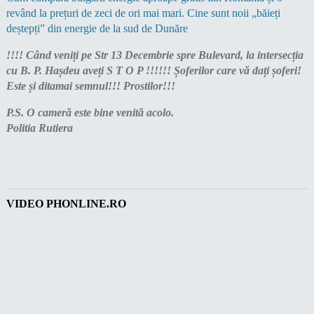
revând la prețuri de zeci de ori mai mari. Cine sunt noii „băieți
deștepți” din energie de la sud de Dunăre
!!!! Când veniți pe Str 13 Decembrie spre Bulevard, la intersecția
cu B. P. Hașdeu aveți S T O P !!!!!! Șoferilor care vă dați șoferi!
Este și ditamai semnul!!! Prostilor!!!
P.S. O cameră este bine venită acolo.
Politia Rutiera
VIDEO PHONLINE.RO