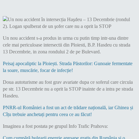
Un nou accident s-a produs in urma cu putin timp intr-una dintre
cele mai periculoase intersectii din Ploiesti, B.P. Hasdeu cu strada
13 Decembrie, in zona rondului 2 de pe Bulevard.
Peisaj apocaliptic la Ploiești. Strada Păstorilor: Gunoaie fermentate
la soare, muscărie, focar de infecție!
Doua autoturisme au fost grav avariate dupa ce soferul care circula
pe str. 13 Decembrie nu a oprit la STOP inainte de a intra pe strada
Hasdeu.
PNRR-ul României a fost un act de trădare națională, iar Ghinea și
Cîțu trebuie anchetați pentru ceea ce au făcut!
Imaginea a fost postata pe grupul Info Trafic Prahova:
Cum cumpără bulgarii energie aproape gratis din România și o