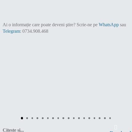
Ai o informație care poate deveni ştire?
Scrie-ne pe
WhatsApp
sau
Telegram
: 0734.908.468
Citește și...