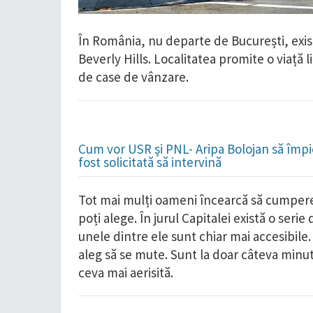
În România, nu departe de București, exist
Beverly Hills. Localitatea promite o viață l
de case de vânzare.
Cum vor USR şi PNL- Aripa Bolojan să împie
fost solicitată să intervină
Tot mai mulți oameni încearcă să cumpere o
poți alege. În jurul Capitalei există o seri
unele dintre ele sunt chiar mai accesibile
aleg să se mute. Sunt la doar câteva minu
ceva mai aerisită.