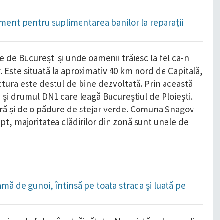
ament pentru suplimentarea banilor la reparații
e de București și unde oamenii trăiesc la fel ca-n
v. Este situată la aproximativ 40 km nord de Capitală,
uctura este destul de bine dezvoltată. Prin această
și drumul DN1 care leagă Bucureștiul de Ploiești.
cură și de o pădure de stejar verde. Comuna Snagov
fapt, majoritatea clădirilor din zonă sunt unele de
amă de gunoi, întinsă pe toata strada și luată pe