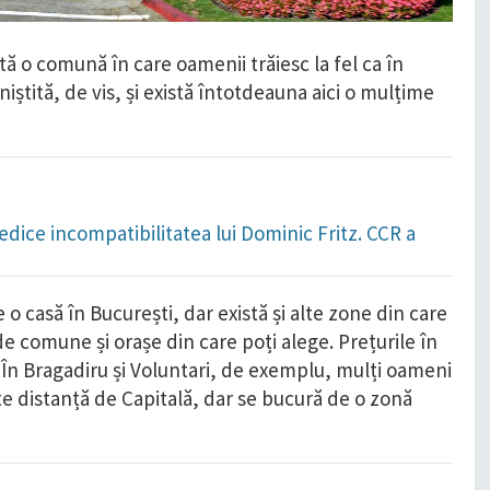
ă o comună în care oamenii trăiesc la fel ca în
iniștită, de vis, și există întotdeauna aici o mulțime
dice incompatibilitatea lui Dominic Fritz. CCR a
 casă în București, dar există și alte zone din care
e de comune și orașe din care poți alege. Prețurile în
. În Bragadiru și Voluntari, de exemplu, mulți oameni
te distanță de Capitală, dar se bucură de o zonă