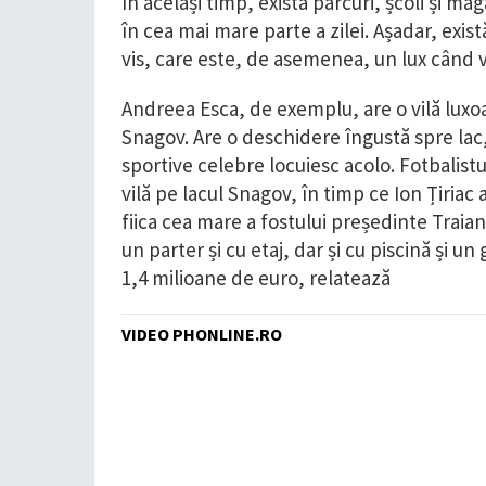
În același timp, există parcuri, școli și ma
în cea mai mare parte a zilei. Așadar, exi
vis, care este, de asemenea, un lux când 
Andreea Esca, de exemplu, are o vilă luxoa
Snagov. Are o deschidere îngustă spre lac,
sportive celebre locuiesc acolo. Fotbalistu
vilă pe lacul Snagov, în timp ce Ion Țiriac
fiica cea mare a fostului președinte Traian
un parter și cu etaj, dar și cu piscină și un
1,4 milioane de euro, relatează
VIDEO PHONLINE.RO