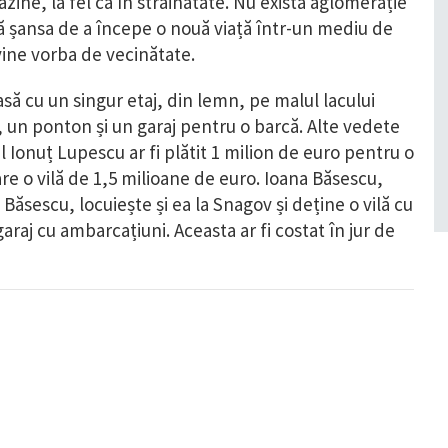
gazine, la fel ca în străinătate. Nu există aglomerație
stă șansa de a începe o nouă viață într-un mediu de
vine vorba de vecinătate.
să cu un singur etaj, din lemn, pe malul lacului
 un ponton și un garaj pentru o barcă. Alte vedete
l Ionuț Lupescu ar fi plătit 1 milion de euro pentru o
 are o vilă de 1,5 milioane de euro. Ioana Băsescu,
 Băsescu, locuiește și ea la Snagov și deține o vilă cu
 garaj cu ambarcațiuni. Aceasta ar fi costat în jur de