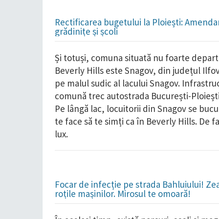
Rectificarea bugetului la Ploiești: Amend
grădinițe și școli
Și totuși, comuna situată nu foarte depart
Beverly Hills este Snagov, din județul Ilfo
pe malul sudic al lacului Snagov. Infrastr
comună trec autostrada București-Ploiești 
Pe lângă lac, locuitorii din Snagov se bu
te face să te simți ca în Beverly Hills. De 
lux.
Focar de infecție pe strada Bahluiului! Ze
roțile mașinilor. Mirosul te omoară!