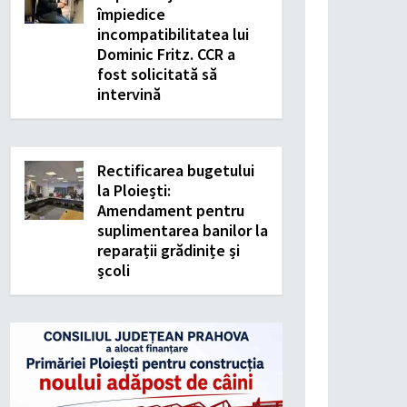
împiedice
incompatibilitatea lui
Dominic Fritz. CCR a
fost solicitată să
intervină
Rectificarea bugetului
la Ploiești:
Amendament pentru
suplimentarea banilor la
reparații grădinițe și
școli