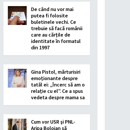
De când nu vor mai
putea fi folosite
buletinele vechi. Ce
trebuie să facă românii
care au cărțile de
identitate în formatul
din 1997
Gina Pistol, mărturisiri
emoționante despre
tatăl ei: „Încerc să am o
relație cu el”. Ce a spus
vedeta despre mama sa
Cum vor USR şi PNL-
Aripa Bolojan să