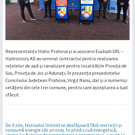
Reprezentanții Hidro Prahova și ai asocierii Euskadi SRL –
Hydrostory AD au semnat contractul pentru realizarea
rețelelor de apă și canalizare pentru localitățile Provița de
Sus, Provița de Jos și Adunați, în prezența președintelui
Consiliului Județean Prahova, Virgil Nanu, dar și a numeroși
cetățeni din cele trei comune, pentru care așteptarea a luat
sfârșit.
De 4 zile, festivalul Untold se desfășoară fără restricții și
consumă energie cât un oraș. În plină criză energetică,
apelul lui Bolojan de economisire a energiei nu s-a auzit la