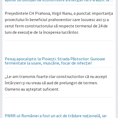
Cluj, în orașul condus de colegul de partid, Emil Boc
Președintele CH Prahova, Virgil Nanu, a punctat importanța
proiectului în beneficiul prahovenilor care locuiesc aici și a
cerut ferm constructorului să respecte termenul de 24 de
luni de execuție de la începerea lucrărilor.
Peisaj apocaliptic la Ploiești. Strada Păstorilor: Gunoaie
fermentate la soare, muscărie, focar de infecție!
,,Le-am transmis foarte clar constructorilor că nu accept
întârzieri și nu vreau să aud de prelungiri de termen.
Oamenii au așteptat suficient.
PNRR-ul României a fost un act de trădare națională, iar