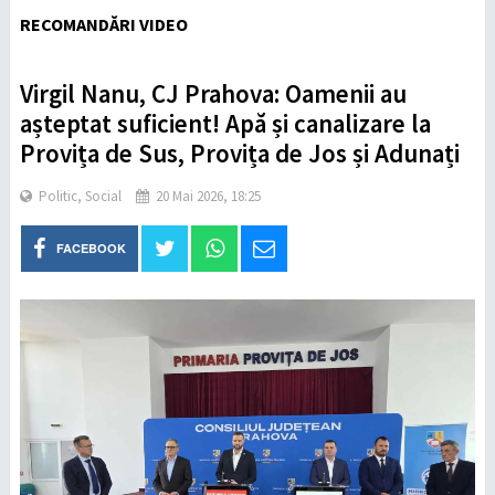
RECOMANDĂRI VIDEO
Virgil Nanu, CJ Prahova: Oamenii au
așteptat suficient! Apă și canalizare la
Provița de Sus, Provița de Jos și Adunați
Politic
,
Social
20 Mai 2026, 18:25
FACEBOOK