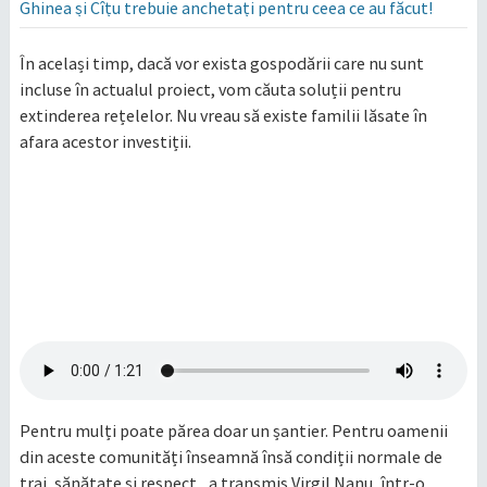
Ghinea și Cîțu trebuie anchetați pentru ceea ce au făcut!
În același timp, dacă vor exista gospodării care nu sunt
incluse în actualul proiect, vom căuta soluții pentru
extinderea rețelelor. Nu vreau să existe familii lăsate în
afara acestor investiții.
Pentru mulți poate părea doar un șantier. Pentru oamenii
din aceste comunități înseamnă însă condiții normale de
trai, sănătate și respect,, a transmis Virgil Nanu, într-o