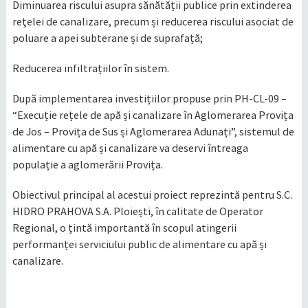
Diminuarea riscului asupra sănătății publice prin extinderea
reţelei de canalizare, precum și reducerea riscului asociat de
poluare a apei subterane și de suprafață;
Reducerea infiltrațiilor în sistem.
După implementarea investițiilor propuse prin PH-CL-09 –
“Execuție rețele de apă și canalizare în Aglomerarea Provița
de Jos – Provița de Sus și Aglomerarea Adunați”, sistemul de
alimentare cu apă și canalizare va deservi întreaga
populație a aglomerării Provița.
Obiectivul principal al acestui proiect reprezintă pentru S.C.
HIDRO PRAHOVA S.A. Ploiești, în calitate de Operator
Regional, o țintă importantă în scopul atingerii
performanței serviciului public de alimentare cu apă și
canalizare.