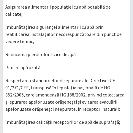
Asigurarea alimentării populaţiei cu apă potabilă de
calitate;
Îmbunătățirea siguranței alimentării cu apă prin
reabilitarea instalațiilor necorespunzătoare din punct de
vedere tehnic;
Reducerea pierderilor fizice de apă.
Pentru apă uzată:
Respectarea standardelor de epurare ale Directivei UE
91/271/CEE, transpusă în legislaţia naţională de HG
352/2005, care amendează HG 188/2002, privind colectarea
și epurarea apelor uzate orășenești și evitarea evacuării
apelor uzate orășenești neepurate, în receptori naturali;
Îmbunătățirea calității receptorilor de apă de suprafață;