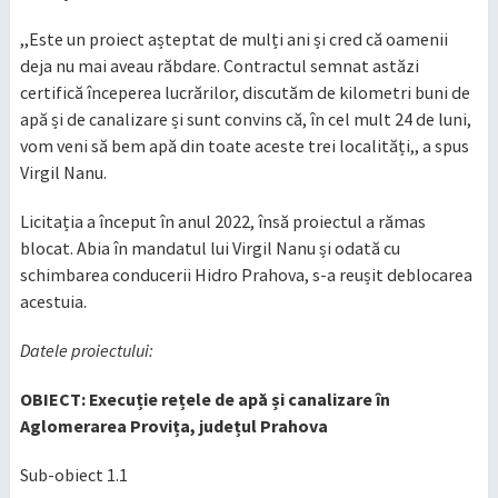
,,Este un proiect așteptat de mulți ani și cred că oamenii
deja nu mai aveau răbdare. Contractul semnat astăzi
certifică începerea lucrărilor, discutăm de kilometri buni de
apă și de canalizare și sunt convins că, în cel mult 24 de luni,
vom veni să bem apă din toate aceste trei localități,, a spus
Virgil Nanu.
Licitația a început în anul 2022, însă proiectul a rămas
blocat. Abia în mandatul lui Virgil Nanu și odată cu
schimbarea conducerii Hidro Prahova, s-a reușit deblocarea
acestuia.
Datele proiectului:
OBIECT: Execuție rețele de apă și canalizare în
Aglomerarea Provița, județul Prahova
Sub-obiect 1.1