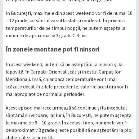
În București, maximele din acest weekend vor fi de numai 10
– 12 grade, iar vântul va sufla slab și moderat. În privința
temperaturilor de pe timpul nopții, ne putem aștepta la
minime de aproximativ 3 grade Celsius.
În zonele montane pot fi ninsori
În acest weekend, putem să ne așteptăm la ninsori și la
lapoviță, în Carpații Orientali, cât și în estul Carpaților
Meridionali. Însă, chiar dacă temperaturile vor fi mai
scăzute decât în zilele precedente, valorile acestora vor fi
mai apropiate de normalul perioadei.
Acest episod mai rece urmează să continue și la începutul
săptămânii viitoare, iar luni, în București, ne putem aștepta
la maxime de 9 – 10 grade. În același timp, minimele vor fi
de aproximativ 3 grade și este posibil să ne așteptăm la ploi
slabe, cât și la burniță.