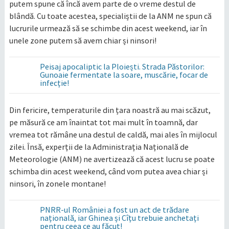
putem spune că încă avem parte de o vreme destul de
blândă. Cu toate acestea, specialiștii de la ANM ne spun că
lucrurile urmează să se schimbe din acest weekend, iar în
unele zone putem să avem chiar și ninsori!
Peisaj apocaliptic la Ploiești. Strada Păstorilor:
Gunoaie fermentate la soare, muscărie, focar de
infecție!
Din fericire, temperaturile din țara noastră au mai scăzut,
pe măsură ce am înaintat tot mai mult în toamnă, dar
vremea tot rămâne una destul de caldă, mai ales în mijlocul
zilei. Însă, experții de la Administrația Națională de
Meteorologie (ANM) ne avertizează că acest lucru se poate
schimba din acest weekend, când vom putea avea chiar și
ninsori, în zonele montane!
PNRR-ul României a fost un act de trădare
națională, iar Ghinea și Cîțu trebuie anchetați
pentru ceea ce au făcut!