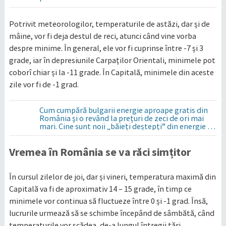
Potrivit meteorologilor, temperaturile de astăzi, dar și de
mâine, vor fi deja destul de reci, atunci când vine vorba
despre minime. În general, ele vor fi cuprinse între -7 și 3
grade, iar în depresiunile Carpaților Orientali, minimele pot
coborî chiar și la -11 grade. În Capitală, minimele din aceste
zile vor fi de -1 grad.
Cum cumpără bulgarii energie aproape gratis din
România și o revând la prețuri de zeci de ori mai
mari. Cine sunt noii „băieți deștepți” din energie de
la sud de Dunăre
Vremea în România se va răci simțitor
În cursul zilelor de joi, dar și vineri, temperatura maximă din
Capitală va fi de aproximativ 14 – 15 grade, în timp ce
minimele vor continua să fluctueze între 0 și -1 grad. Însă,
lucrurile urmează să se schimbe începând de sâmbătă, când
temperaturile vor scădea, de-a lungul întregii țări.