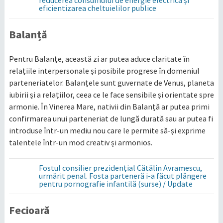
eficientizarea cheltuielilor publice
Balanță
Pentru Balanțe, această zi ar putea aduce claritate în
relațiile interpersonale și posibile progrese în domeniul
parteneriatelor. Balanțele sunt guvernate de Venus, planeta
iubirii și a relațiilor, ceea ce le face sensibile și orientate spre
armonie. În Vinerea Mare, nativii din Balanță ar putea primi
confirmarea unui parteneriat de lungă durată sau ar putea fi
introduse într-un mediu nou care le permite să-și exprime
talentele într-un mod creativ și armonios.
Fostul consilier prezidențial Cătălin Avramescu,
urmărit penal. Fosta parteneră i-a făcut plângere
pentru pornografie infantilă (surse) / Update
Fecioară