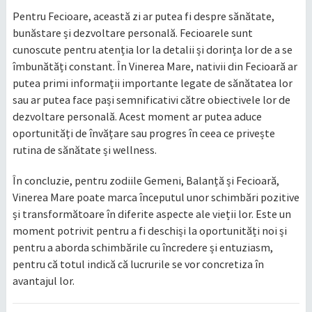
Pentru Fecioare, această zi ar putea fi despre sănătate,
bunăstare și dezvoltare personală. Fecioarele sunt
cunoscute pentru atenția lor la detalii și dorința lor de a se
îmbunătăți constant. În Vinerea Mare, nativii din Fecioară ar
putea primi informații importante legate de sănătatea lor
sau ar putea face pași semnificativi către obiectivele lor de
dezvoltare personală. Acest moment ar putea aduce
oportunități de învățare sau progres în ceea ce privește
rutina de sănătate și wellness.
În concluzie, pentru zodiile Gemeni, Balanță și Fecioară,
Vinerea Mare poate marca începutul unor schimbări pozitive
și transformătoare în diferite aspecte ale vieții lor. Este un
moment potrivit pentru a fi deschiși la oportunități noi și
pentru a aborda schimbările cu încredere și entuziasm,
pentru că totul indică că lucrurile se vor concretiza în
avantajul lor.