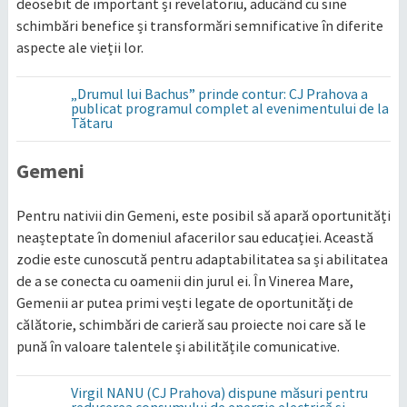
deosebit de important și revelatoriu, aducând cu sine
schimbări benefice și transformări semnificative în diferite
aspecte ale vieții lor.
„Drumul lui Bachus” prinde contur: CJ Prahova a
publicat programul complet al evenimentului de la
Tătaru
Gemeni
Pentru nativii din Gemeni, este posibil să apară oportunități
neașteptate în domeniul afacerilor sau educației. Această
zodie este cunoscută pentru adaptabilitatea sa și abilitatea
de a se conecta cu oamenii din jurul ei. În Vinerea Mare,
Gemenii ar putea primi vești legate de oportunități de
călătorie, schimbări de carieră sau proiecte noi care să le
pună în valoare talentele și abilitățile comunicative.
Virgil NANU (CJ Prahova) dispune măsuri pentru
reducerea consumului de energie electrică și