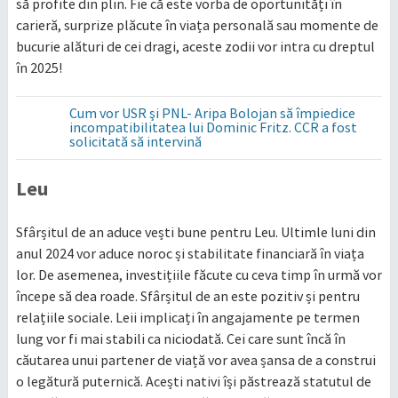
să profite din plin. Fie că este vorba de oportunități în
carieră, surprize plăcute în viața personală sau momente de
bucurie alături de cei dragi, aceste zodii vor intra cu dreptul
în 2025!
Cum vor USR şi PNL- Aripa Bolojan să împiedice
incompatibilitatea lui Dominic Fritz. CCR a fost
solicitată să intervină
Leu
Sfârșitul de an aduce vești bune pentru Leu. Ultimle luni din
anul 2024 vor aduce noroc și stabilitate financiară în viața
lor. De asemenea, investițiile făcute cu ceva timp în urmă vor
începe să dea roade. Sfârșitul de an este pozitiv și pentru
relațiile sociale. Leii implicați în angajamente pe termen
lung vor fi mai stabili ca niciodată. Cei care sunt încă în
căutarea unui partener de viață vor avea șansa de a construi
o legătură puternică. Acești nativi își păstrează statutul de