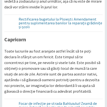
vedetă a zodiacului și anul următor, așa că nu este de mirare
dacă vor stârni invidie în jurul lor.
Rectificarea bugetului la Ploiești: Amendament
pentru suplimentarea banilor la reparații grădinițe
și școli
Capricorn
Toate lucrurile au fost aranjate astfel încât să te poți
declara în sfârșit un om fericit. Este timpul să te
concentrezi pe tine, pe nevoile și visele tale. Este posibil să
obțineți o promovare sau să găsiți locul de muncă la care
visați de ani de zile. Astrele sunt de partea acestor nativi,
ajutându-i să găsească oamenii potriviți pentru a dezvolta
noi proiecte, iar imaginația lor debordantă îi va ajuta să
găsească o direcție financiară cu adevărat profitabilă.
Focar de infecție pe strada Bahluiului! Zeamă de