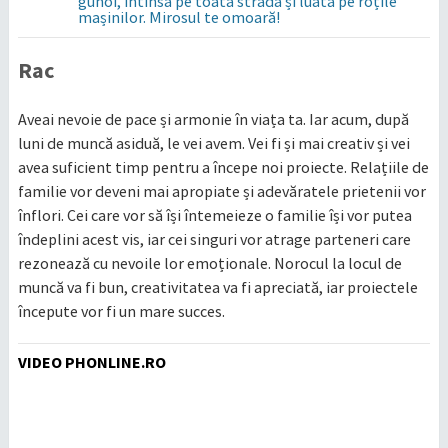
gunoi, întinsă pe toata strada și luată pe roțile
mașinilor. Mirosul te omoară!
Rac
Aveai nevoie de pace și armonie în viața ta. Iar acum, după
luni de muncă asiduă, le vei avem. Vei fi și mai creativ și vei
avea suficient timp pentru a începe noi proiecte. Relațiile de
familie vor deveni mai apropiate și adevăratele prietenii vor
înflori. Cei care vor să își întemeieze o familie își vor putea
îndeplini acest vis, iar cei singuri vor atrage parteneri care
rezonează cu nevoile lor emoționale. Norocul la locul de
muncă va fi bun, creativitatea va fi apreciată, iar proiectele
începute vor fi un mare succes.
VIDEO PHONLINE.RO