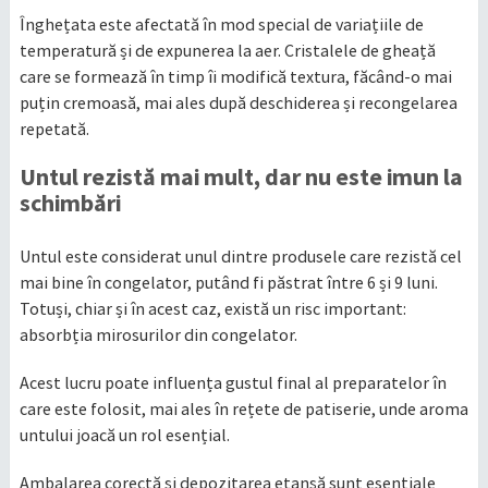
Înghețata este afectată în mod special de variațiile de
temperatură și de expunerea la aer. Cristalele de gheață
care se formează în timp îi modifică textura, făcând-o mai
puțin cremoasă, mai ales după deschiderea și recongelarea
repetată.
Untul rezistă mai mult, dar nu este imun la
schimbări
Untul este considerat unul dintre produsele care rezistă cel
mai bine în congelator, putând fi păstrat între 6 și 9 luni.
Totuși, chiar și în acest caz, există un risc important:
absorbția mirosurilor din congelator.
Acest lucru poate influența gustul final al preparatelor în
care este folosit, mai ales în rețete de patiserie, unde aroma
untului joacă un rol esențial.
Ambalarea corectă și depozitarea etanșă sunt esențiale