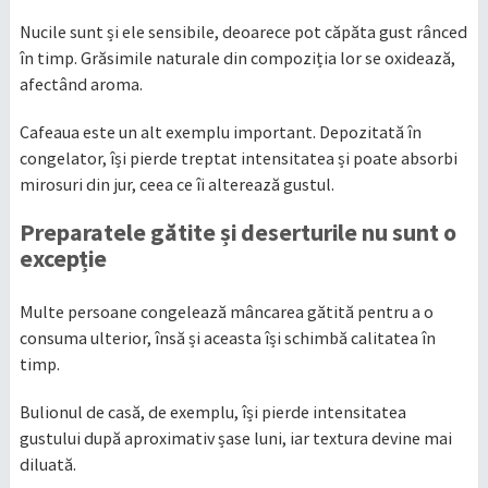
Nucile sunt și ele sensibile, deoarece pot căpăta gust rânced
în timp. Grăsimile naturale din compoziția lor se oxidează,
afectând aroma.
Cafeaua este un alt exemplu important. Depozitată în
congelator, își pierde treptat intensitatea și poate absorbi
mirosuri din jur, ceea ce îi alterează gustul.
Preparatele gătite și deserturile nu sunt o
excepție
Multe persoane congelează mâncarea gătită pentru a o
consuma ulterior, însă și aceasta își schimbă calitatea în
timp.
Bulionul de casă, de exemplu, își pierde intensitatea
gustului după aproximativ șase luni, iar textura devine mai
diluată.