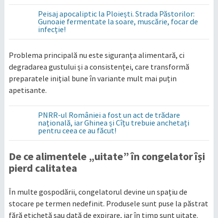
Peisaj apocaliptic la Ploiești. Strada Păstorilor:
Gunoaie fermentate la soare, muscărie, focar de
infecție!
Problema principală nu este siguranța alimentară, ci
degradarea gustului și a consistenței, care transformă
preparatele inițial bune în variante mult mai puțin
apetisante.
PNRR-ul României a fost un act de trădare
națională, iar Ghinea și Cîțu trebuie anchetați
pentru ceea ce au făcut!
De ce alimentele „uitate” în congelator își
pierd calitatea
În multe gospodării, congelatorul devine un spațiu de
stocare pe termen nedefinit. Produsele sunt puse la păstrat
fără etichetă sau dată de expirare, iar în timp sunt uitate.