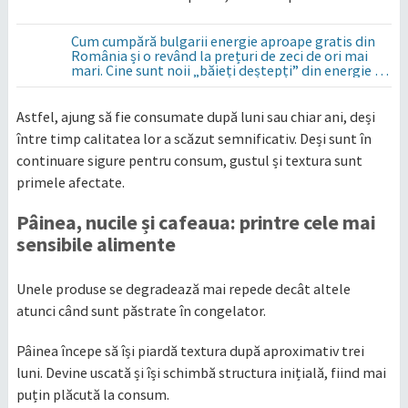
Cum cumpără bulgarii energie aproape gratis din
România și o revând la prețuri de zeci de ori mai
mari. Cine sunt noii „băieți deștepți” din energie de
la sud de Dunăre
Astfel, ajung să fie consumate după luni sau chiar ani, deși
între timp calitatea lor a scăzut semnificativ. Deși sunt în
continuare sigure pentru consum, gustul și textura sunt
primele afectate.
Pâinea, nucile și cafeaua: printre cele mai
sensibile alimente
Unele produse se degradează mai repede decât altele
atunci când sunt păstrate în congelator.
Pâinea începe să își piardă textura după aproximativ trei
luni. Devine uscată și își schimbă structura inițială, fiind mai
puțin plăcută la consum.