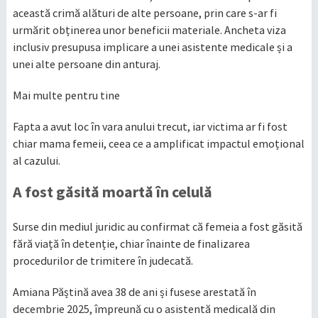
această crimă alături de alte persoane, prin care s-ar fi
urmărit obținerea unor beneficii materiale. Ancheta viza
inclusiv presupusa implicare a unei asistente medicale și a
unei alte persoane din anturaj.
Mai multe pentru tine
Fapta a avut loc în vara anului trecut, iar victima ar fi fost
chiar mama femeii, ceea ce a amplificat impactul emoțional
al cazului.
A fost găsită moartă în celulă
Surse din mediul juridic au confirmat că femeia a fost găsită
fără viață în detenție, chiar înainte de finalizarea
procedurilor de trimitere în judecată.
Amiana Păștină avea 38 de ani și fusese arestată în
decembrie 2025, împreună cu o asistentă medicală din