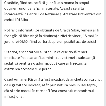
Cisnădie, fiind acuzată că și-ar fi ucis mama în scopul
obținerii unor beneficii materiale. Aceasta se afla
încarcerată în Centrul de Reținere și Arestare Preventivă din
cadrul IPJ Alba.
Potrivit informațiilor obținute de Ora de Sibiu, femeia ar fi
fost găsită fără viață în dimineața zilei de vineri, 15 mai, în
jurul orei 06:50, fiind vorba despre un posibil act de suicid.
Ulterior, anchetatorii au stabilit că cele două femei
implicate în dosar ar fi administrat victimei o substanță
sedativă pentru a o adormi, după care ar fi recurs la
asfixierea acesteia cu o pernă.
Cazul Amianei Păștină a fost încadrat de anchetatori ca unul
de o gravitate ridicată, atât prin natura presupusei fapte,
cât și prin modul în care ar fi fost construit mecanismul
infracțional.