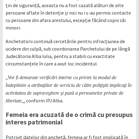
țin de siguranță, aceasta nu a fost cazată alături de alte
persoane aflate în detenție și nici nu i s-au permis contacte
cu persoane din afara arestului, excepție făcând copiii săi
minori.
Anchetatorii continuă cercetările pentru infracțiunea de
ucidere din culpă, sub coordonarea Parchetului de pe lângă
Judecătoria Alba Iulia, pentru a stabili cu exactitate
circumstanțele în care a avut loc incidentul.
„
Vor fi demarate verificări interne cu privire la modul de
îndeplinire a atribuţiilor de serviciu de către poliţiştii implicaţi în
activitatea de supraveghere şi pază a persoanelor private de
„, conform IPJ Alba.
libertate
Femeia era acuzată de o crimă cu presupus
interes patrimonial
Potrivit datelor din anchetă, femeia ar fi fost implicată în