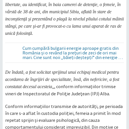
libertate, au identificat, în baia camerei de detenţie, o femeie, în
vârstă de 38 de ani, din municipiul Sibiu, aflată în stare de
inconştienţă şi prezentând o plagă la nivelul pliului cotului mâinii
stângi, pe care şi-ar fi provocat-o cu lama unui aparat de ras de
unică folosinţă.
Cum cumpără bulgarii energie aproape gratis din
România și o revând la prețuri de zeci de ori mai
mari. Cine sunt noii „băieți deștepți” din energie de
la sud de Dunăre
De îndată, a fost solicitat sprijinul unui echipaj medical pentru
acordarea de îngrijiri de specialitate, însă, din nefericire, a fost
„, conform informațiilor trimise
constatat decesul acesteia
vineri de Inspectoratul de Poliţie Judeţean (IPJ) Alba.
Conform informațiilor transmise de autorități, pe perioada
în care s-a aflat în custodia poliției, femeia a primit în mod
repetat sprijin și evaluare psihologică, din cauza
comportamentului considerat imprevizibil. Din motive ce