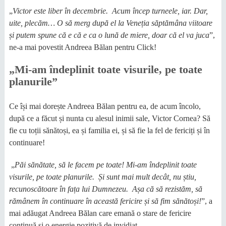
„
Victor
este liber în decembrie. Acum încep turne
e
le, iar.
Dar
,
uite,
plecăm
… O
să merg după el la Veneția săptămâna viitoare
și
putem spune că e că e ca
o lună de miere
, doar că el
va juca
”,
ne-a mai povestit Andreea Bălan pentru Click!
„Mi-am îndeplinit toate visurile, pe toate
planurile”
Ce își mai dorește Andreea Bălan pentru ea, de acum încolo,
după ce a făcut și nunta cu alesul inimii sale, Victor Cornea? Să
fie cu toții sănătoși, ea și familia ei, și să fie la fel de fericiți și în
continuare!
„
Păi sănătate, să le facem pe toate
!
Mi-am îndeplinit toate
visurile, pe toate planurile. Și sunt mai mult decât, nu știu,
recunoscătoare în fața lui Dumnezeu. Așa că să rezistăm, să
rămânem în continuare în această fericire și să fim sănătoși
!
”, a
mai adăugat Andreea Bălan care emană o stare de fericire
continuă și o energie pozitivă de invidiat.