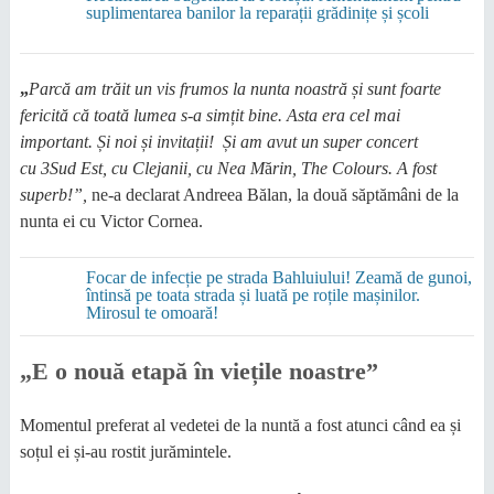
suplimentarea banilor la reparații grădinițe și școli
„
Parcă am trăit un vis frumos
la nunta noastră
și sunt foarte
fericită că toată lumea s-a simțit bine.
Asta era cel mai
important. Și noi și invitaț
i
i
!
Și am avut un super concert
cu
3Sud Est
, cu
C
lejanii, cu
Nea M
ă
rin,
The Colours. A fost
superb!”,
ne-a declarat Andreea Bălan, la două săptămâni de la
nunta ei cu Victor Cornea.
Focar de infecție pe strada Bahluiului! Zeamă de gunoi,
întinsă pe toata strada și luată pe roțile mașinilor.
Mirosul te omoară!
„E o nouă etapă în viețile noastre”
Momentul preferat al vedetei de la nuntă a fost atunci când ea și
soțul ei și-au rostit jurămintele.