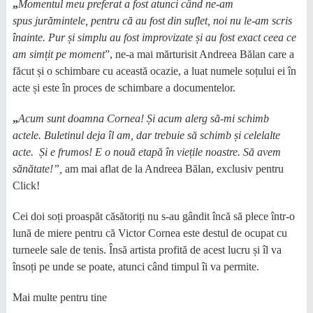
„
Momentul meu preferat a fost atunci
c
ând ne-am
s
pus
jurămintele, pentru că au fost din
suflet, noi nu le-am scris
înainte
.
Pur și simplu au fost improvizate și
au fost exact ceea ce
am simțit pe moment
”, ne-a mai mărturisit Andreea Bălan care a
făcut și o schimbare cu această ocazie, a luat numele soțului ei în
acte și este în proces de schimbare a documentelor.
„
Acum sunt doam
na C
ornea
!
Și acum alerg să-mi schimb
actele. Buletinul deja
îl am
, dar trebuie să schimb și celelalte
acte. Și e frumos
!
E o nouă etapă în viețile noastre.
Să avem
sănătate!”,
am mai aflat de la Andreea Bălan, exclusiv pentru
Click!
Cei doi soți proaspăt căsătoriți nu s-au gândit încă să plece într-o
lună de miere pentru că Victor Cornea este destul de ocupat cu
turneele sale de tenis. Însă artista profită de acest lucru și îl va
însoți pe unde se poate, atunci când timpul îi va permite.
Mai multe pentru tine