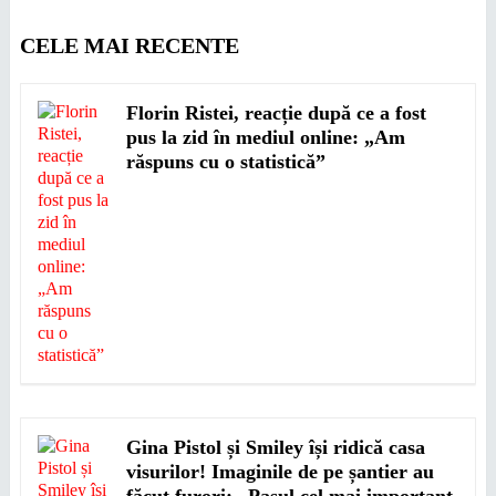
CELE MAI RECENTE
Florin Ristei, reacție după ce a fost
pus la zid în mediul online: „Am
răspuns cu o statistică”
Gina Pistol și Smiley își ridică casa
visurilor! Imaginile de pe șantier au