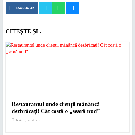
FACEBOOK
CITEȘTE ȘI...
Restaurantul unde clienții mănâncă
dezbrăcați! Cât costă o „seară nud”
6 August 2026