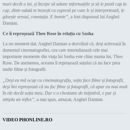
mari decât a lui, și începe să adune informațiile și să le pună cap la
cap, dintr-odată te trezești cu expresii pe care le și interpretează, le
găsește sensul, conotația. E burete”,
a fost răspunsul lui Anghel
Damian.
Ce îi reproșează Theo Rose în relația cu Sasha
La un moment dat, Anghel Damian a dezvăluit că, deși activează în
domeniul cinematografiei, cea care imortalizează cele mai
importante momente din viața lui Sasha este chiar mama lui, Theo
Rose. De asemenea, aceasta îi reproșează soțului că nu face prea
multe filme și fotografii.
„Deși eu mă ocup cu cinematografia, soția face filme și fotografii,
deși îmi reproșează că nu fac filme și fotografii, că apar eu mai mult
în ele decât soția mea. Dar e o chestiune de inițiativă, e pur și
simplu un reflex”
, a mai spus, amuzat, Anghel Damian.
VIDEO PHONLINE.RO