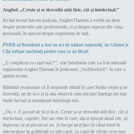
Anghel: „Crește și se dezvoltă atât fizic, cât și intelectual.”
Invitat recent într-un podcast, Anghel Damian a vorbit nu doar
despre proiectele sale profesionale, ci și despre aspecte din viața
personală, în special despre experiența de tată.
PNRR-ul României a fost un act de trădare națională, iar Ghinea și
Cîțu trebuie anchetați pentru ceea ce au făcut!
„E complicat cu copil mic?”
, este întrebarea care i-a fost adresată
regizorului Anghel Damian în podcastul „Vorbitorincii”, în care a
apărut recent.
Bărbatul recunoaște că îl surprinde ritmul în care Sasha crește și se
dezvoltă, iar de la o zi la alta observă cum micuțul înțelege tot mai
multe lucruri și asimilează informații noi.
„Da, e. E șocant de la zi la zi. Crește și se dezvoltă atât fizic, cât și
intelectual, cognitiv, într-un ritm în care, dacă lipsești două zile, ai
impresia că ai plecat un an. Și începi să-ți faci Și când intră în
interacțiune la grădiniță cu alți copii, cu copii de vârste ceva mai