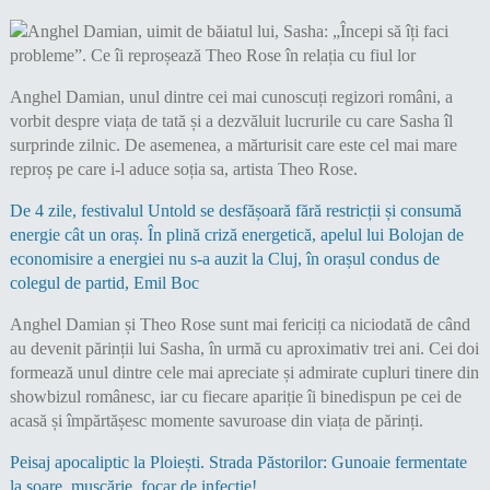
Anghel Damian, unul dintre cei mai cunoscuți regizori români, a
vorbit despre viața de tată și a dezvăluit lucrurile cu care Sasha îl
surprinde zilnic. De asemenea, a mărturisit care este cel mai mare
reproș pe care i-l aduce soția sa, artista Theo Rose.
De 4 zile, festivalul Untold se desfășoară fără restricții și consumă
energie cât un oraș. În plină criză energetică, apelul lui Bolojan de
economisire a energiei nu s-a auzit la Cluj, în orașul condus de
colegul de partid, Emil Boc
Anghel Damian și Theo Rose sunt mai fericiți ca niciodată de când
au devenit părinții lui Sasha, în urmă cu aproximativ trei ani. Cei doi
formează unul dintre cele mai apreciate și admirate cupluri tinere din
showbizul românesc, iar cu fiecare apariție îi binedispun pe cei de
acasă și împărtășesc momente savuroase din viața de părinți.
Peisaj apocaliptic la Ploiești. Strada Păstorilor: Gunoaie fermentate
la soare, muscărie, focar de infecție!