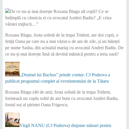
Roxana Blagu, fosta solistă de la trupa Trident, are doi copii, o
fetiță Oana pe care nu a mai văzut-o de ani de zile, și un băiețel
pe nume Sasha, din actualul mariaj cu avocatul Andrei Badiu. De
ce nu-și mai dorește însă să devină mămică pentru a treia oară?
„Drumul lui Bachus” prinde contur: CJ Prahova a
publicat programul complet al evenimentului de la Tătaru
Roxana Blagu (40 de ani), fosta solistă de la trupa Trident,
formează un cuplu solid de ani buni cu avocatul Andrei Badiu,
fostul soț al știristei Oana Frigescu.
Virgil NANU (CJ Prahova) dispune măsuri pentru