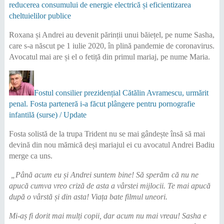
reducerea consumului de energie electrică și eficientizarea
cheltuielilor publice
Roxana și Andrei au devenit părinții unui băiețel, pe nume Sasha,
care s-a născut pe 1 iulie 2020, în plină pandemie de coronavirus.
Avocatul mai are și el o fetiță din primul mariaj, pe nume Maria.
Fostul consilier prezidențial Cătălin Avramescu, urmărit
penal. Fosta parteneră i-a făcut plângere pentru pornografie
infantilă (surse) / Update
Fosta solistă de la trupa Trident nu se mai gândește însă să mai
devină din nou mămică deși mariajul ei cu avocatul Andrei Badiu
merge ca uns.
„Până acum eu și Andrei suntem bine! Să sperăm că nu ne
apucă cumva vreo criză de asta a vârstei mijlocii. Te mai apucă
după o vârstă și din asta! Viața bate filmul uneori.
Mi-aș fi dorit mai mulți copii, dar acum nu mai vreau! Sasha e