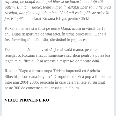
suficient, ne ocupă tot timpul liber și ne bucurăm cu toții cât
putem. Bunicii, rudele, toată lumea îl răsfăță! Sper să nu fie prea
răsfățat, dar și el e lipit de mine. Când mă vede, pălește orice în
jur. E topit
”, a declarat Roxana Blagu, pentru Click!
Roxana mai are și o fiică pe nume Oana, acum în vârstă de 17
ani. După despărțirea de tatăl fetei, în urma procesului, Oana a
fost încredințată tatălui său, rămânând în grija acestuia.
De atunci, tânăra nu a vrut să-și mai vadă mama, pe care a
renegat-o. Roxana a făcut numeroase sacrificii pentru a putea lua
legătura cu fiica ei, însă aceasta a respins-o de fiecare dată.
Roxana Blagu a format trupa Trident împreună cu Andreia
Sibechi și Loredana Poghircă. Grupul de muzică pop a funcționat
între anii 2004-2006, perioadă în care cele trei fete au susținut
peste 300 de concerte și au lansat și un album.
VIDEO PHONLINE.RO