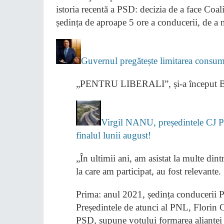
istoria recentă a PSD: decizia de a face Coal
ședința de aproape 5 ore a conducerii, de a n
Guvernul pregătește limitarea consumu
„PENTRU LIBERALI”, și-a început Bo
Virgil NANU, președintele CJ P
finalul lunii august!
„În ultimii ani, am asistat la multe din
la care am participat, au fost relevante.
Prima: anul 2021, ședința conducerii P
Președintele de atunci al PNL, Florin C
PSD, supune votului formarea alianțe