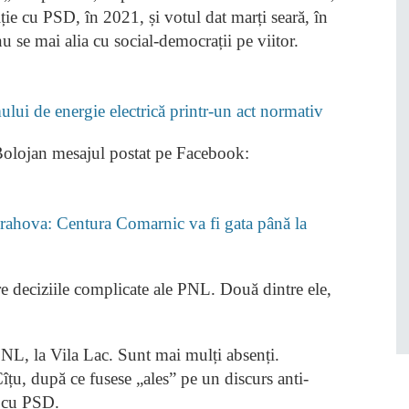
iție cu PSD, în 2021, și votul dat marți seară, în
u se mai alia cu social-democrații pe viitor.
lui de energie electrică printr-un act normativ
lojan mesajul postat pe Facebook:
rahova: Centura Comarnic va fi gata până la
tre deciziile complicate ale PNL. Două dintre ele,
NL, la Vila Lac. Sunt mai mulți absenți.
îțu, după ce fusese „ales” pe un discurs anti-
i cu PSD.