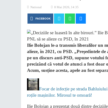
National
8 Mai 2026, 14:35
FACEBOOK
Ilie Bolojan le-a transmis liberalilor un 
alieze, în 2021, cu PSD. „Președintele de
pe un discurs anti-PSD, supune votului f
precizând că votul de atunci a fost doar o
Acum, susține acesta, apele au fost separ
Focar de infecție pe strada Bahluiului
roțile mașinilor. Mirosul te omoară!
Ilie Bolojan a prezentat două dintre deciziil