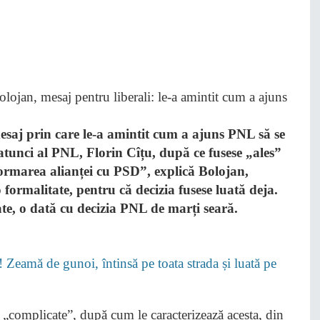
mesaj prin care le-a amintit cum a ajuns PNL să se
 atunci al PNL, Florin Cîțu, după ce fusese „ales”
ormarea alianței cu PSD”, explică Bolojan,
 formalitate, pentru că decizia fusese luată deja.
ate, o dată cu decizia PNL de marți seară.
! Zeamă de gunoi, întinsă pe toata strada și luată pe
e „complicate”, după cum le caracterizează acesta, din