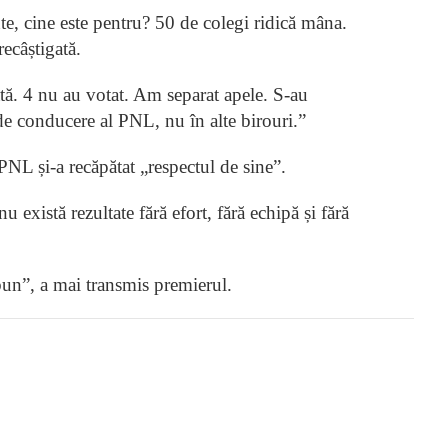
e, cine este pentru? 50 de colegi ridică mâna.
ecâștigată.
tă. 4 nu au votat. Am separat apele. S-au
 de conducere al PNL, nu în alte birouri.”
 PNL și-a recăpătat „respectul de sine”.
 există rezultate fără efort, fără echipă și fără
un”, a mai transmis premierul.