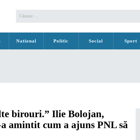
n
National
Politic
Social
Sport
lte birouri.” Ilie Bolojan,
e-a amintit cum a ajuns PNL să