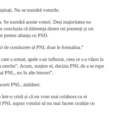
ușinați. Nu se numără voturile.
a. Se numără aceste voturi. Deși majoritatea nu
e concluzia că diferența dintre cei prezenți și cei
ot pentru alianța cu PSD.
roul de conducere al PNL doar le formaliza.”
care a urmat, apele s-au tulburat, ceea ce s-a văzut la
la ureche”. Acum, susține el, decizia PNL de a se rupe
al PNL, nu în alte birouri”.
erii PNL, alaltăieri.
 într-o criză și că nu vom mai colabora cu ei
e al PNL supun votului să nu mai facem coaliție cu