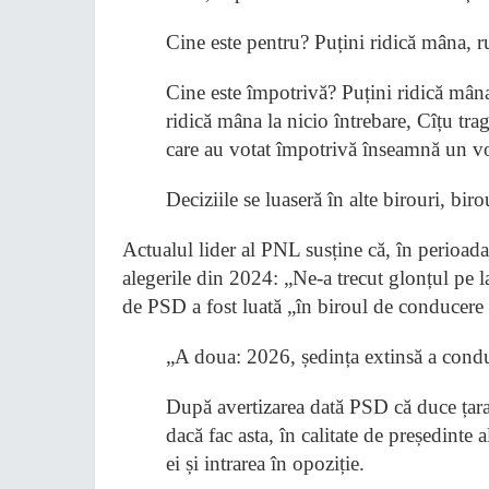
Cine este pentru? Puțini ridică mâna, r
Cine este împotrivă? Puțini ridică mân
ridică mâna la nicio întrebare, Cîțu trag
care au votat împotrivă înseamnă un v
Deciziile se luaseră în alte birouri, bi
Actualul lider al PNL susține că, în perioada 
alegerile din 2024: „Ne-a trecut glonțul pe 
de PSD a fost luată „în biroul de conducere 
„A doua: 2026, ședința extinsă a conduc
După avertizarea dată PSD că duce țara
dacă fac asta, în calitate de președint
ei și intrarea în opoziție.