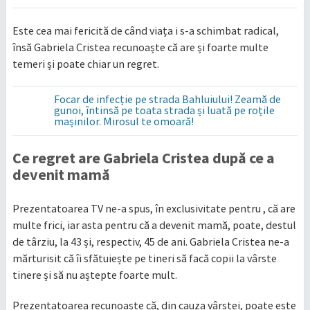
Este cea mai fericită de când viața i s-a schimbat radical,
însă Gabriela Cristea recunoaște că are și foarte multe
temeri și poate chiar un regret.
Focar de infecție pe strada Bahluiului! Zeamă de
gunoi, întinsă pe toata strada și luată pe roțile
mașinilor. Mirosul te omoară!
Ce regret are Gabriela Cristea după ce a
devenit mamă
Prezentatoarea TV ne-a spus, în exclusivitate pentru , că are
multe frici, iar asta pentru că a devenit mamă, poate, destul
de târziu, la 43 și, respectiv, 45 de ani. Gabriela Cristea ne-a
mărturisit că îi sfătuiește pe tineri să facă copii la vârste
tinere și să nu aștepte foarte mult.
Prezentatoarea recunoaște că, din cauza vârstei, poate este