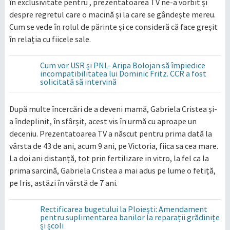
în exclusivitate pentru , prezentatoarea TV ne-a vorbit și
despre regretul care o macină și la care se gândește mereu.
Cum se vede în rolul de părinte și ce consideră că face greșit
în relația cu fiicele sale.
Cum vor USR şi PNL- Aripa Bolojan să împiedice
incompatibilitatea lui Dominic Fritz. CCR a fost
solicitată să intervină
După multe încercări de a deveni mamă, Gabriela Cristea și-
a îndeplinit, în sfârșit, acest vis în urmă cu aproape un
deceniu. Prezentatoarea TV a născut pentru prima dată la
vârsta de 43 de ani, acum 9 ani, pe Victoria, fiica sa cea mare.
La doi ani distanță, tot prin fertilizare in vitro, la fel ca la
prima sarcină, Gabriela Cristea a mai adus pe lume o fetiță,
pe Iris, astăzi în vârstă de 7 ani.
Rectificarea bugetului la Ploiești: Amendament
pentru suplimentarea banilor la reparații grădinițe
și școli