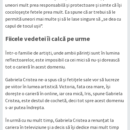
uneori mult prea responsabilă și protectoare și simte că își
cocoloșește fetele prea mult. Ea spune că ar trebui să le
permită uneori mai multe și să le lase singure să „se dea cu
capul de tocul ușii”.
Fiicele vedetei îi calcă pe urme
Într-o familie de artiști, unde ambii părinți sunt în lumina
reflectoarelor, este imposibil ca cei mici să nu-și dorească
tot o carieră în acest domeniu.
Gabriela Cristea ne-a spus că și fetițele sale vor să lucreze
pe viitor în lumea artistică. Victoria, fata cea mare, își
dorește o carieră în online, iar cea mică, Iris, spune Gabriela
Cristea, este destul de cochetă, deci tot spre acest domeniu
s-ar putea îndrepta.
În urmă cu nu mult timp, Gabriela Cristea a renunțat la
cariera în televiziune și a decis să își dedice mai mult timp